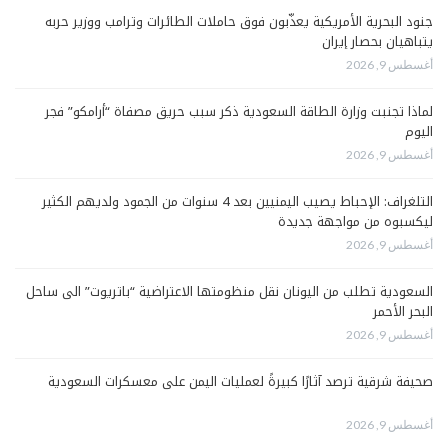
جنود البحرية الأمريكية يعذّبون فوق حاملات الطائرات وترامب ووزير حربه
يتباهيان بحصار إيران
أغسطس 9, 2026
لماذا تجنبت وزارة الطاقة السعودية ذكر سبب حريق مصفاة “أرامكو” فجر
اليوم
أغسطس 9, 2026
التلغراف: الإحباط يصيب اليمنيين بعد 4 سنوات من الجمود ولديهم الكثير
ليكسبوه من مواجهة جديدة
أغسطس 9, 2026
السعودية تطلب من اليونان نقل منظومتها الاعتراضية “باتريوت” الى ساحل
البحر الأحمر
أغسطس 9, 2026
صحيفة شرقية ترصد آثارًا كبيرةً لعمليات اليمن على معسكرات السعودية
أغسطس 9, 2026