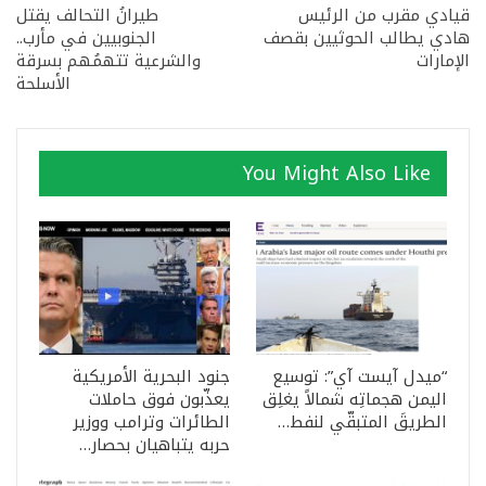
قيادي مقرب من الرئيس
طيرانُ التحالف يقتل
هادي يطالب الحوثيين بقصف
الجنوبيين في مأرب..
الإمارات
والشرعية تتهمُهم بسرقة
الأسلحة
You Might Also Like
“ميدل آيست آي”: توسيع
جنود البحرية الأمريكية
اليمن هجماتِه شمالاً يغلِق
يعذّبون فوق حاملات
الطريقَ المتبقّي لنفط…
الطائرات وترامب ووزير
حربه يتباهيان بحصار…