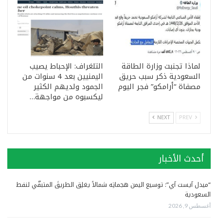
لماذا تجنبت وزارة الطاقة
التلغراف: الإحباط يصيب
السعودية ذكر سبب حريق
اليمنيين بعد 4 سنوات من
مصفاة “أرامكو” فجر اليوم
الجمود ولديهم الكثير
ليكسبوه من مواجهة…
NEXT
PREV
أحدث الأخبار
“ميدل آيست آي”: توسيع اليمن هجماتِه شمالاً يغلِق الطريقَ المتبقّي لنفط
السعودية
أغسطس 9, 2026