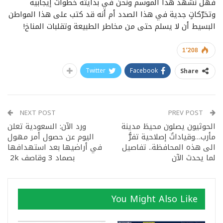
فهل نشهد هذا الموسم ونحن في بدايته خطوات إيجابية
وتحَرّكاتٍ جدية في هذا الصدد أم أنه قد كتب على هذا المواطن
البسيط أن لا يسلم حتى من مخاطر الطبيعة وتقلبات المناخ!
1٬208
Twitter
Facebook
Share
NEXT POST
PREV POST
الحوثيون يصلون محيطَ مدينة
ورد الآن: السعودية تعلن
مأرب…وقياداتٌ إصلاحية تفرُّ
اليوم عن حصول أمر مهول
الى هذه المحافظة.. تفاصيل
في أراضيها بعد استهدافها
لما يحدث الآن
بصماد 3 وقاصف 2k
You Might Also Like