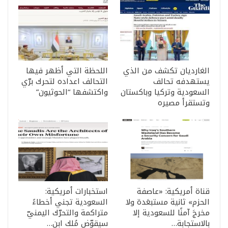
الغارديان تكشف من الذي
اللحظة التي أظهر فيها
يستهدفه تحالف
التحالف اعداده لتحرك برّي
السعودية وتركيا وباكستان
واكتشفها “الحوثيون”
وتستقرأ مصيره
قناة أمريكية: «عاصفة
استخبارات أمريكية:
الحزم» ثانية مستبعَدة ولا
السعودية تجني أخطاءً
مخرجَ آمنًا للسعودية إلا
متراكمة والتحرّك اليمنيّ
بالاستجابة…
سيقوّض مُلك ابن…