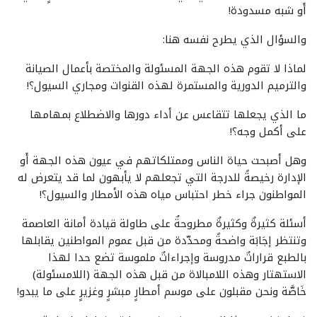
أَو شبه مسدودة!
والسؤال الذي يطرح نفسه هنا:
لماذا لا تقوم هذه الجهة المسئولة والمختصة بأعمال الصيانة
والترميم الدورية والمستمرة لهذه القنوات ومجاري السيول؟!
ما الذي يجعلها تتقاعس عن أداء دورها والاضطلاع بمهامها
على أكمل وجه؟!
وهل أصبحت حياة الناس وممتلكاتهم في عيون هذه الجهة أَو
الإدارة رخيصةً للدرجة التي تجعلهم لا يأبهون لما قد يتعرض له
المواطنون جراء خطر احتباس مياه هذه الأمطار والسيول؟!
أسئلة كثيرةٌ وكثيرةٌ مطروحةٌ على طاولة قيادة أمانة العاصمة
وتنتظر إجَابَة واضحةً ومحدّدة من قبل عموم المواطنين يقابلها
بالطبع قراراتٌ مدروسة وإجراءاتٌ ملموسة تضع حدا لهذا
الاستهتار وهذه اللامبالاة من قبل هذه الجهة (اللامسئولة)
خَاصَّة ونحن مقبلون على موسم أمطارٍ مبشرٍ وغزيرٍ على ما يبدو!