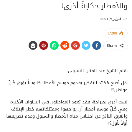
وللأمطار حكايةٌ أُخرى!
On
فبراير 9, 2021
1٬208
Share
بقلم الشيخ عبد المنان السنبلي.
هل أصبح مُجَـرّد التفكير بقدوم موسم الأمطار كابوساً يؤرق كُـلّ
مواطن؟!
لست أدري بصراحة، فقد تعود المواطنون في السنوات الأخيرة
وفي كُـلّ موسم أمطار أن يواجهوا وممتلكاتهم خطر الإتلاف
والغرق الناتج عن احتباس مياه الأمطار والسيول وعدم تصريفها
أولاً بأول؟!