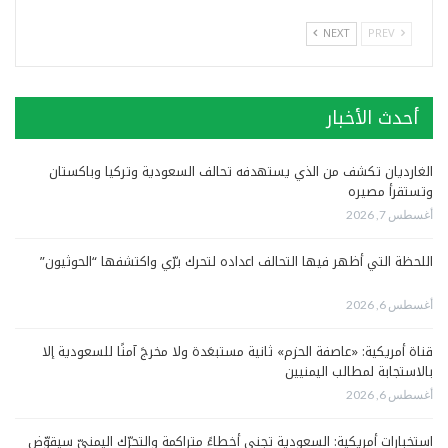
NEXT
PREV
أحدث الأخبار
الغارديان تكشف من الذي يستهدفه تحالف السعودية وتركيا وباكستان
وتستقرأ مصيره
أغسطس 7, 2026
اللحظة التي أظهر فيها التحالف اعداده لتحرك برّي واكتشفها “الحوثيون”
أغسطس 6, 2026
قناة أمريكية: «عاصفة الحزم» ثانية مستبعَدة ولا مخرجَ آمنًا للسعودية إلا
بالاستجابة لمطالب اليمنيين
أغسطس 6, 2026
استخبارات أمريكية: السعودية تجني أخطاءً متراكمة والتحرّك اليمنيّ سيقوّض