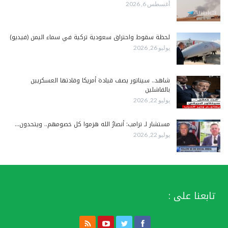
أغسطس 6, 2026
لحظة سقوط واحتراق سعودية تركية في سماء اليمن (فيديو)
يوليو 26, 2026
شاهد.. سيناتور يصف قيادة أمريكا وقادتها العسكريين
بالفاشلين
يوليو 22, 2026
مستشار لـ ترامب: أنصارُ الله هزموا كل خصومهم.. ويتحدون…
يوليو 22, 2026
تابعنا على :