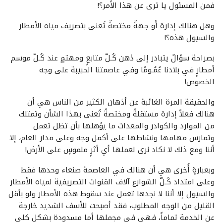
فمن المسئول يا ترى عن هذا الأمر؟!
وهل هنالك إدارة أَو جهةٌ مختصةٌ تُعنى بتصريف مياه الأمطار
والسيول هذه؟!
بصراحة سؤالٌ يتبادر إلى ذهن كُـلّ متابعٍ ومهتمٍ عند كُـلّ موسم
أمطارٍ في بلادنا عُمُـومًا وفي عاصمتنا الحبيبة على وجه
الخصوص!
والحقيقة المرة الغائبة عن أذهان الكثير من الناس هي أن
هنالك فعلاً إدارة مستقلةً ومختصةً تُعنى بهذا الشأن وتمتلك
من الموارد والكوادر والمعدات ما يؤهلها بأن تظل تعمل
وتمارس مهامها ونشاطها على أكمل وجه وعلى مدار العام، إلا
أننا ومع ذلك لا نكاد نرى لعملها أي أثرٍ ملموسٍ على الأرض!
وبعبارةٍ أُخرى هي أن هنالك في العاصمة صنعاء وحدها فقط
وعلى امتداد كُـلّ الشوارع آلاف القنوات التصريفية لمياه الأمطار
والسيول إلا أننا لا نجدها تعمل عند سقوط هذه الأمطار ولو بأقل
القليل من الوجه المطلوب، فقد أصبحت للأسف الشديد خارجة
عن الخدمة تماماً، فهي في مجملها أما مسدودة بشكلٍ كلي