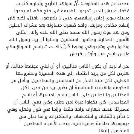
نتحدث عن هذه المخاوف؛ لأَنَّ شواهد التأريخ وتجاربه كثيرة،
فكفار قريش الذين تجرعوا الهزيمة في فتح مكة، لم يجدوا
وسيلة سوى إعلان إسلامهم، حتى لا يتعرضون للقتل، لكنه كان
إسلام مخادع، ومزيف، ولقد ظهرت مساوئه بعد عشرات السنين
ومن بعد موت رسول الله محمد صلى الله عليه وآله، اعتلى
الأميون الصدارة، وحكموا المسلمين، وقتلوا آل بيت رسول الله،
ونكلوا بهم، وشردوهم، وطبعا كُـلّ ذلك حدث باسم الله والإسلام،
وليس باسم هبل وأوثان قريش.
نحن لا نريد أن يكون الناس مثاليين، أَو أن نبني مجتمعا مثاليا، أَو
نعترض لكل من يريد الانتماء إلى هذه المسيرة ومشروعها
العظيم، لكن علينا الحذر من المندسين والمخادعين، ونأمل من
الحكومة والقيادة السياسية أن تضرب بيد من حديد لكل
المحتالين والنصابين على الناس باسم المسيرة، أَو باسم
المجاهدين، كي يكونوا عبرة لمن يعتبر، وكي يعيَ الناس أن
مسيرتنا ليست شعارات براقة فقط، وإنما هي قول وفعل، وهي
لا تتأثر بالتقلبات والمنعطفات، والمتغيرات، وإنما تظل في
ديمومتها صادقة صافية نقية، وتحب الأنقياء المخلصين
المنضمين إليها.