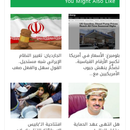
You Might Also Like
بلومبرغ: الأسعار في أمريكا
الجارديان: تغيير النظام
تكسر الأرقام القياسية..
الإيراني شبه مستحيل..
تضخُّمٌ ينهش جيوب
القول سهل والفعل صعب
الأمريكيين مع…
هل انتهى عهد الحماية
افتتاحية الـ”بابيس