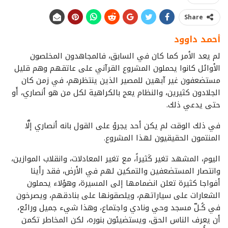
Share
أحمد داوود
لم يعد الأمر كما كان في السابق، فالمجاهدون المخلصون
الأوائل كانوا يحملون المشروع القرآني على عاتقهم وهم قليل
مستضعفون غير آبهين للمصير الذين ينتظرهم، في زمن كان
الجلادون كثيرين، والنظام يعج بالكراهية لكل من هو أنصاري، أَو
حتى يدعي ذلك.
في ذلك الوقت لم يكن أحد يجرؤ على القول بانه أنصاري إلَّا
المنتمون الحقيقيون لهذا المشروع.
اليوم، المشهد تغير كَثيراً، مع تغير المعادلات، وانقلاب الموازين،
وانتصار المستضعفين والتمكين لهم في الأرض، فقد رأينا
أفواجا كثيرة تعلن انضمامها إلى المسيرة، وهؤلاء يحملون
الشعارات على سياراتهم، ويلصقونها على بنادقهم، ويصرخون
في كُـلّ مسجد وحي ونادي واجتماع، وهذا شيء جميل ورائع،
أن يعرف الناس الحق، ويستضيئون بنوره، لكن المخاطر تكمن