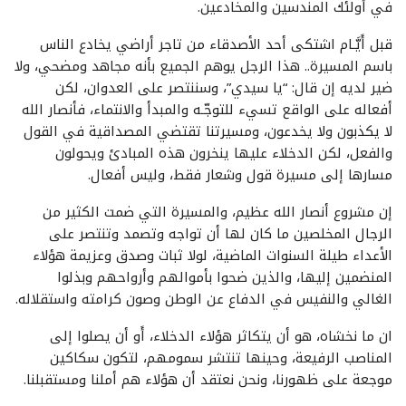
في أُولئك المندسين والمخادعين.
قبل أَيَّـام اشتكى أحد الأصدقاء من تاجر أراضي يخادع الناس
باسم المسيرة.. هذا الرجل يوهم الجميع بأنه مجاهد ومضحي، ولا
ضير لديه إن قال: “يا سيدي”، وسننتصر على العدوان، لكن
أفعاله على الواقع تسيء للتوجّـه والمبدأ والانتماء، فأنصار الله
لا يكذبون ولا يخدعون، ومسيرتنا تقتضي المصداقية في القول
والفعل، لكن الدخلاء عليها ينخرون هذه المبادئ ويحولون
مسارها إلى مسيرة قول وشعار فقط، وليس أفعال.
إن مشروع أنصار الله عظيم، والمسيرة التي ضمت الكثير من
الرجال المخلصين ما كان لها أن تواجه وتصمد وتنتصر على
الأعداء طيلة السنوات الماضية، لولا ثبات وصدق وعزيمة هؤلاء
المنضمين إليها، والذين ضحوا بأموالهم وأرواحهم وبذلوا
الغالي والنفيس في الدفاع عن الوطن وصون كرامته واستقلاله.
ان ما نخشاه، هو أن يتكاثر هؤلاء الدخلاء، أَو أن يصلوا إلى
المناصب الرفيعة، وحينها تنتشر سمومهم، لتكون سكاكين
موجعة على ظهورنا، ونحن نعتقد أن هؤلاء هم أملنا ومستقبلنا.