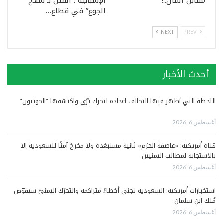
مقابل المال..!
الإسبانيّة”: القتل بـ”سلاح
الجوع” في قطاع…
NEXT
PREV
أحدث الأخبار
اللحظة التي أظهر فيها التحالف اعداده لتحرك برّي واكتشفها “الحوثيون”
أغسطس 6, 2026
قناة أمريكية: «عاصفة الحزم» ثانية مستبعَدة ولا مخرجَ آمنًا للسعودية إلا
بالاستجابة لمطالب اليمنيين
أغسطس 6, 2026
استخبارات أمريكية: السعودية تجني أخطاءً متراكمة والتحرّك اليمنيّ سيقوّض
مُلك ابن سلمان
أغسطس 6, 2026