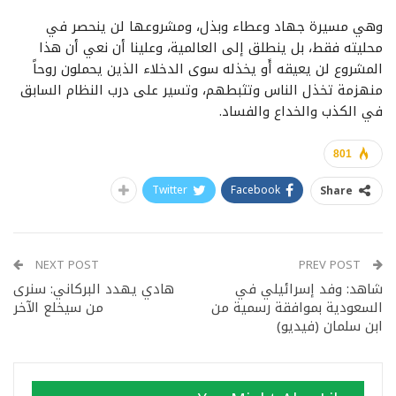
وهي مسيرة جهاد وعطاء وبذل، ومشروعها لن ينحصر في
محليته فقط، بل ينطلق إلى العالمية، وعلينا أن نعي أن هذا
المشروع لن يعيقه أَو يخذله سوى الدخلاء الذين يحملون روحاً
منهزمة تخذل الناس وتثبطهم، وتسير على درب النظام السابق
في الكذب والخداع والفساد.
801
Twitter
Facebook
Share
NEXT POST
PREV POST
شاهد: وفد إسرائيلي في
هادي يهدد البركاني: سنرى
السعودية بموافقة رسمية من
من سيخلع الآخر
ابن سلمان (فيديو)