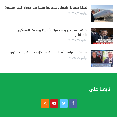
لحظة سقوط واحتراق سعودية تركية في سماء اليمن (فيديو)
يوليو 26, 2026
شاهد.. سيناتور يصف قيادة أمريكا وقادتها العسكريين
بالفاشلين
يوليو 22, 2026
مستشار لـ ترامب: أنصارُ الله هزموا كل خصومهم.. ويتحدون…
يوليو 22, 2026
تابعنا على :