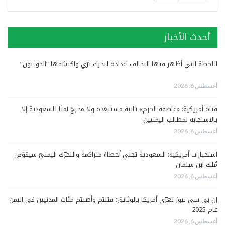
أحدث الأخبار
اللحظة التي أظهر فيها التحالف اعداده لتحرك برّي واكتشفها “الحوثيون”
أغسطس 6, 2026
قناة أمريكية: «عاصفة الحزم» ثانية مستبعَدة ولا مخرجَ آمنًا للسعودية إلا
بالاستجابة لمطالب اليمنيين
أغسطس 6, 2026
استخبارات أمريكية: السعودية تجني أخطاءً متراكمة والتحرّك اليمنيّ سيقوّض
مُلك ابن سلمان
أغسطس 6, 2026
إن بي سي نيوز تعرّي أمريكا بالوثائق: قتلتم وأصبتم مئات المدنيين في اليمن
عام 2025
أغسطس 6, 2026