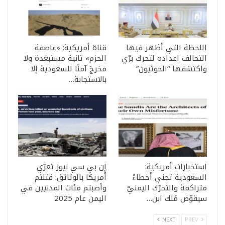
اللحظة التي أظهر فيها
قناة أمريكية: «عاصفة
التحالف اعداده لتحرك برّي
الحزم» ثانية مستبعَدة ولا
واكتشفها “الحوثيون”
مخرجَ آمنًا للسعودية إلا
بالاستجابة…
استخبارات أمريكية:
إن بي سي نيوز تعرّي
السعودية تجني أخطاءً
أمريكا بالوثائق: قتلتم
متراكمة والتحرّك اليمنيّ
وأصبتم مئات المدنيين في
سيقوّض مُلك ابن…
اليمن عام 2025
NEXT
PREV