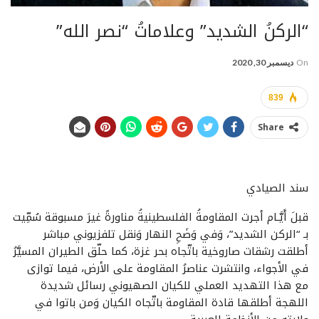
“الركنُ الشديد” وعلاماتُ “نصر الله”
On
ديسمبر 30, 2020
839
Share
سند الصيادي
قبلَ أَيَّـام أجرت المقاومةُ الفلسطينيةُ مناورةً غيرَ مسبوقة سُمِّيت
بـ “الركن الشديد”، وَفي وَضَحِ النهار وَنقل تلفزيوني مباشر
أطلقت رشقات صاروخية باتّجاه بحر غزة، كما حلّق الطيران المسيَّرُ
في الأجواء، وانتشرت عناصرُ المقاومة على الأرض، فيما توازى
مع هذا التهديد العملي للكيان الصهيوني رسائل شديدة
اللهجة أطلقها قادة المقاومة باتّجاه الكيان وَمن باتوا في