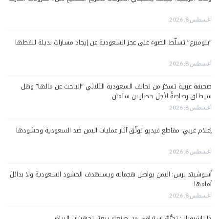
أغسطس 8, 2026
“بلومبرغ” تسلّط الضوءَ على عجز السعودية عن إيجاد مسارات بديلة لنفطها
أغسطس 8, 2026
صحيفة عربية تسخرُ من تحالف السعودية الثلاثي “الباحث عن مالها” وهل
سيطلق رصاصةً لأجل حصار بن سلمان
أغسطس 8, 2026
إعلام غربي: مقاطع فيديو توثّق آثار عمليات اليمن ضد السعودية وحشودها
أغسطس 8, 2026
أسوشيتد برس: اليمن يواصل هجماته ويستهدف الحشود السعودية ولا بدائلَ
أمامها
أغسطس 8, 2026
ذا ناشيونال: تحرُّكٌ استباقي من صنعاء يبعثر تجهيزات الرياض