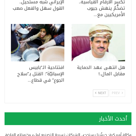
تكسر الأرقام القياسية..
الإيراني شبه مستحيل..
تضخُّمٌ ينهش جيوب
القول سهل والفعل صعب
الأمريكيين مع…
هل انتهى عهد الحماية
افتتاحية الـ”بابيس
مقابل المال..!
الإسبانيّة”: القتل بـ”سلاح
الجوع” في قطاع…
NEXT
PREV
أحدث الأخبار
وكالة أمريكية: جيشُنا يستجدي الشركات تسريعَ التصنيع لملء مخزوناته الفارغة