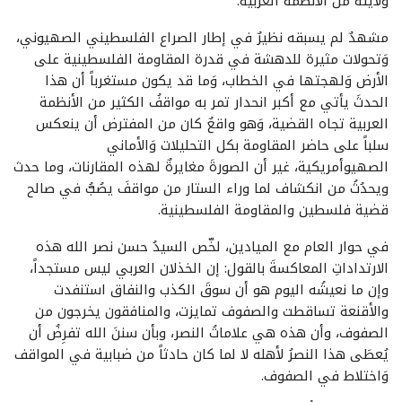
ولايته من الأنظمة العربية.
مشهدٌ لم يسبقه نظيرٌ في إطار الصراع الفلسطيني الصهيوني،
وَتحولات مثيرة للدهشة في قدرة المقاومة الفلسطينية على
الأرض وَلهجتها في الخطاب، وَما قد يكون مستغرباً أن هذا
الحدثَ يأتي مع أكبر انحدار تمر به مواقفُ الكثير من الأنظمة
العربية تجاه القضية، وَهو واقعٌ كان من المفترض أن ينعكس
سلباً على حاضر المقاومة بكل التحليلات وَالأماني
الصهيوأمريكية، غير أن الصورةَ مغايرةٌ لهذه المقارنات، وما حدث
ويحدُثُ من انكشاف لما وراء الستار من مواقفَ يصُبُّ في صالح
قضية فلسطين والمقاومة الفلسطينية.
في حوار العام مع الميادين، لخّص السيدُ حسن نصر الله هذه
الارتداداتِ المعاكسةَ بالقول: إن الخذلان العربي ليس مستجداً،
وإن ما نعيشُه اليوم هو أن سوقَ الكذب والنفاق استنفدت
والأقنعة تساقطت والصفوف تمايزت، والمنافقون يخرجون من
الصفوف، وأن هذه هي علاماتُ النصر، وبأن سننَ الله تفرِضُ أن
يُعطَى هذا النصرُ لأهله لا لما كان حادثاً من ضبابية في المواقف
وَاختلاط في الصفوف.