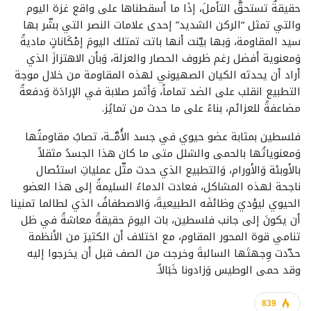
حقيقةٌ تستحقُّ التأملَ، إذَا ما أسقطناها على واقع غزة اليوم
والتي تمثل “الركن الشديد” إحدى علامات النصر التي بشّر بها
سيد المقاومة، وَبها بيّنت أنها باتت تمتلك اليومَ إمْكَاناتٍ ماديةً
وَمعنوية أفضل رغم ظروف الحصار والعزلة، وَبأن الاهتزازَ الذي
أراد أن يحدثه الكيان الصهيوني لهذه المقاومة من خلال موجة
التطبيع انقلب على الضد تماماً، وَأثمر صلابة في الإرادَة وَدفعةً
مضاعفةً للعزائم، بناءً على ما حدث من تمايُز.
فلسطين بمثابة عضو حيوي في جسد الأُمَّــة، تصابُ مقاومتُها
وَمعنوياتُها بالحمى والشلل متى ما كان هذا الجسدُ مثقلاً
بالأوبئة وَالأورام، وَالتطبيع الذي حدث مثّل عملياتِ استئصال
ناجحة لهذه المشاكل، فعادت الدماءُ السليمةُ إلى هذا العضو
الحيوي ليؤديَ وظائفَه الطبيعيةَ، وَالاصطفافُ الذي لطالما تمنينا
أن يكونَ إلى جانب فلسطين، بات اليومَ حقيقةً معاشةً في ظل
تنامي قوة المحور المقاوم، مع اختلاف أن الكثيرَ من الأنظمة
حدّدت وِجهتَها السالبةَ وخرجت من الصف قبل أن يخرجوا إليه
وقد حمى الوطيس وَزادونا خَبَالاً.
839