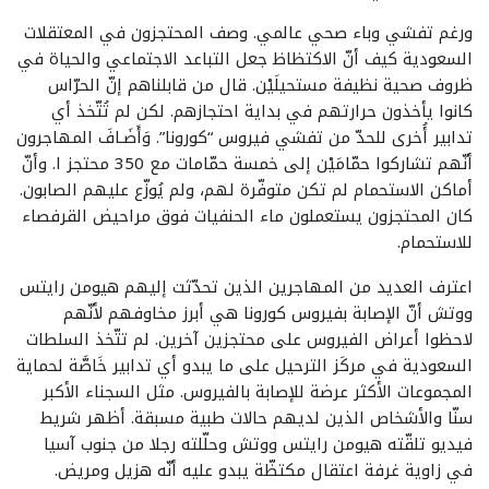
ورغم تفشي وباء صحي عالمي. وصف المحتجزون في المعتقلات
السعودية كيف أنّ الاكتظاظ جعل التباعد الاجتماعي والحياة في
ظروف صحية نظيفة مستحيلَيْن. قال من قابلناهم إنّ الحرّاس
كانوا يأخذون حرارتهم في بداية احتجازهم. لكن لم تُتّخذ أي
تدابير أُخرى للحدّ من تفشي فيروس “كورونا”. وَأَضَـافَ المهاجرون
أنّهم تشاركوا حمّامَيْن إلى خمسة حمّامات مع 350 محتجز ا. وأنّ
أماكن الاستحمام لم تكن متوفّرة لهم، ولم يُوزّع عليهم الصابون.
كان المحتجزون يستعملون ماء الحنفيات فوق مراحيض القرفصاء
للاستحمام.
اعترف العديد من المهاجرين الذين تحدّثت إليهم هيومن رايتس
ووتش أنّ الإصابة بفيروس كورونا هي أبرز مخاوفهم لأنّهم
لاحظوا أعراض الفيروس على محتجزين آخرين. لم تتّخذ السلطات
السعودية في مركَز الترحيل على ما يبدو أي تدابير خَاصَّة لحماية
المجموعات الأكثر عرضة للإصابة بالفيروس. مثل السجناء الأكبر
سنّا والأشخاص الذين لديهم حالات طبية مسبقة. أظهر شريط
فيديو تلقّته هيومن رايتس ووتش وحلّلته رجلا من جنوب آسيا
في زاوية غرفة اعتقال مكتظّة يبدو عليه أنّه هزيل ومريض.