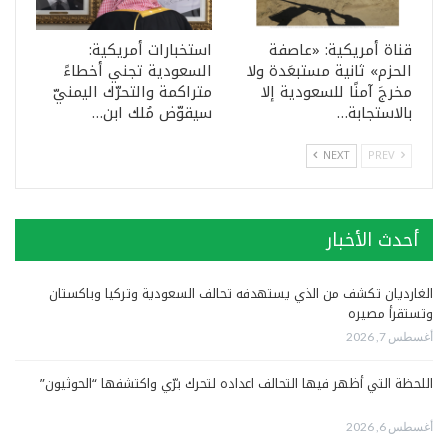
قناة أمريكية: «عاصفة
استخبارات أمريكية:
الحزم» ثانية مستبعَدة ولا
السعودية تجني أخطاءً
مخرجَ آمنًا للسعودية إلا
متراكمة والتحرّك اليمنيّ
بالاستجابة…
سيقوّض مُلك ابن…
NEXT
PREV
أحدث الأخبار
الغارديان تكشف من الذي يستهدفه تحالف السعودية وتركيا وباكستان
وتستقرأ مصيره
أغسطس 7, 2026
اللحظة التي أظهر فيها التحالف اعداده لتحرك برّي واكتشفها “الحوثيون”
أغسطس 6, 2026