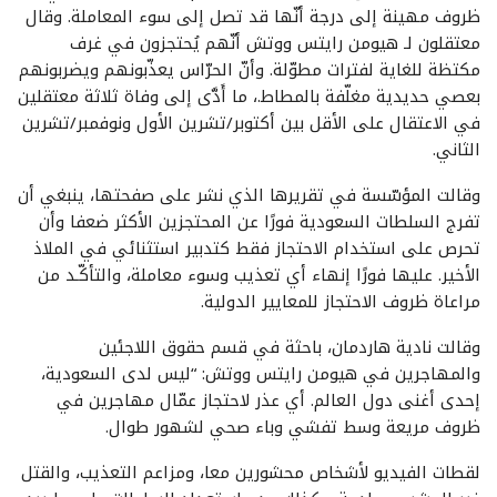
ظروف مهينة إلى درجة أنّها قد تصل إلى سوء المعاملة. وقال
معتقلون لـ هيومن رايتس ووتش أنّهم يُحتجزون في غرف
مكتظة للغاية لفترات مطوّلة. وأنّ الحرّاس يعذّبونهم ويضربونهم
بعصي حديدية مغلّفة بالمطاط.، ما أَدَّى إلى وفاة ثلاثة معتقلين
في الاعتقال على الأقل بين أكتوبر/تشرين الأول ونوفمبر/تشرين
الثاني.
وقالت المؤسّسة في تقريرها الذي نشر على صفحتها، ينبغي أن
تفرج السلطات السعودية فورًا عن المحتجزين الأكثر ضعفا وأن
تحرص على استخدام الاحتجاز فقط كتدبير استثنائي في الملاذ
الأخير. عليها فورًا إنهاء أي تعذيب وسوء معاملة، والتأكّـد من
مراعاة ظروف الاحتجاز للمعايير الدولية.
وقالت نادية هاردمان، باحثة في قسم حقوق اللاجئين
والمهاجرين في هيومن رايتس ووتش: “ليس لدى السعودية،
إحدى أغنى دول العالم. أي عذر لاحتجاز عمّال مهاجرين في
ظروف مريعة وسط تفشي وباء صحي لشهور طوال.
لقطات الفيديو لأشخاص محشورين معا، ومزاعم التعذيب، والقتل