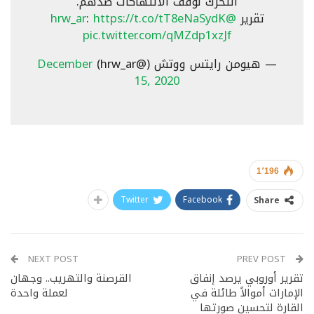
التحرك لوقف الانتهاكات ضدهم.
تقرير
@hrw_ar
https://t.co/tT8eNaSydK
:
pic.twitter.com/qMZdp1xzJf
— هيومن رايتس ووتش (@hrw_ar)
December
15, 2020
1٬196
Twitter
Facebook
Share
NEXT POST
PREV POST
تقرير أوروبي يرصد إنفاق
القرصنة والتهريب.. وجهان
الإمارات أموالاً طائلة في
لعملة واحدة
القارة لتحسين صورتها