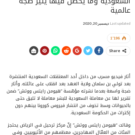
السعودية وما يحصل فيها يثير ضجة
عالمية
Last updated
ديسمبر 20, 2020
1٬196
Share
أثار فيديو مسرب من داخل أحد المعتقلات السعودية المنتشرة
بعد تولي بن سلمان ولاية العهد بعد انقلاب على عائلته. وأثار
ضجة واسعة بعدما نشرته مؤسّسة “هيومن رايتس ووتش” ضمن
تقرير لها عن معاملة السعودية للبشر معاملة لا تليق حتى
بالحيوانات وسط تخوف من انتشار فيروس كورونا بينهم دون
إكتراث من الحكومة السعودية.
وقالت “هيومن رايتس ووتش” إنّ مركز ترحيل في الرياض يحتجز
المئات من العمّال المهاجرين، معظمهم من الأثيوبيين. وفي