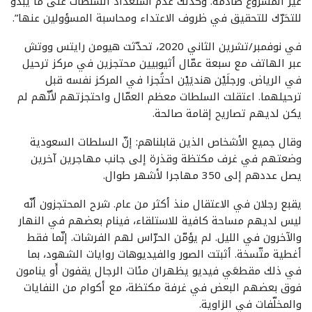
غير المشروع صادمة. وكذلك عدم استعداد السلطات على ما يبدو
للتحَرّك للتحقيق في ظروف الاعتداء ومحاسبة المسؤولين عنها”.
في نوفمبر/تشرين الثاني 2020، تحدّثت هيومن رايتس ووتش
عبر الهاتف مع سبعة عمّال أثيوبيين محتجزين في مركز ترحيل
في الرياض. ورجلَيْن هنديَيْن احتُجزا في المركز نفسه قبل
ترحيلهما. اعتقلت السلطات معظم العمّال واحتجزتهم لأنّهم لم
يكن لديهم تصاريح إقامة صالحة.
وقال جميع الأشخاص الذين قابلناهم: إنّ السلطات السعودية
وضعتهم في غرف مكتظة وقذرة إلى جانب مهاجرين آخرين
يصل عددهم إلى 350 مهاجرا لأشهر طوال.
يقبع رجلان في الاعتقال منذ أكثر من عام. شرح المحتجزون أنّه
ليس لديهم مساحة كافية للاستلقاء، فينام بعضهم في النهار
والآخرون في الليل. لم يؤمّن الحرّاس لهم الفرشات. إنّما فقط
أغطية متّسخة. أثبتت الصور والفيديوهات روايات الشهود، بما
في ذلك مقطعَي فيديو يظهران مئات الرجال يقفون أَو ينامون
فوق بعضهم البعض في غرفة مكتظة، مع أكوام من النفايات
والمخلّفات في الزاوية.