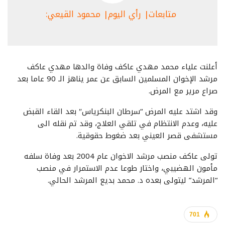
متابعات| رأي اليوم| محمود القيعي:
أعلنت علياء محمد مهدي عاكف وفاة والدها مهدي عاكف
مرشد الإخوان المسلمين السابق عن عمر يناهز الـ 90 عاما بعد
صراع مرير مع المرض.
وقد اشتد عليه المرض “سرطان البنكرياس″ بعد القاء القبض
عليه، وعدم الانتظام في تلقي العلاج، وقد تم نقله الى
مستشفى قصر العيني بعد ضغوط حقوقية.
تولى عاكف منصب مرشد الاخوان عام 2004 بعد وفاة سلفه
مأمون الهضيبي، واختار طوعا عدم الاستمرار في منصب
“المرشد” ليتولى بعده د. محمد بديع المرشد الحالي.
701