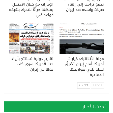
يدفع ترامب إلى إلغاء
الإمارات مع كيان الاحتلال
ضربات واسعة ضد إيران
يمنحُها جرأةً للتحرك بشبكة
قواعد في…
مجلة الأتلانتيك: خيارات
تقارير دولية تستنتج بأن لا
أمريكا أمام إيران تضيقُ
خيارَ لأمريكا سوى كف
لنفاد ثلثَي صواريخها
يدها عن إيران
الدفاعية
NEXT
PREV
أحدث الأخبار