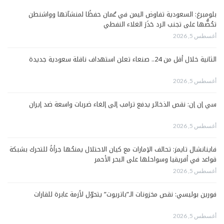
بلومبرغ: السعودية تفاوض اليمن في عُمان حفظًا لمنشآتها وواشنطن
تحُضُّها على تجنب الرد حَذَرَ الغلاء النفطي
أغسطس 5, 2026
الثانية خلال أقل من 24.. صنعاء تعلن استهداف ناقلة سعودية جديدة
أغسطس 5, 2026
سي إن إن: نقص الذخائر يدفع ترامب إلى إلغاء ضربات واسعة ضد إيران
أغسطس 5, 2026
فاينانشال تايمز: تحالف الإمارات مع كيان الاحتلال يمنحُها جرأةً للتحرك بشبكة
قواعد في أفريقيا وسواحلها على البحر الأحمر
أغسطس 5, 2026
فورين بوليسي: نقص مخزونات الـ”باتريوت” يتحوّل لأزمة عابرة للقارات
أغسطس 5, 2026