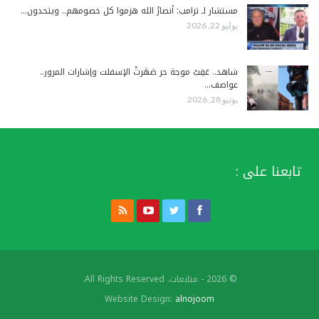
مستشار لـ ترامب: أنصارُ الله هزموا كل خصومهم.. ويتحدون…
يوليو 22, 2026
شاهد.. عَقِبْ موجة حر صَهَرتْ الإسفلت وإشارات المرور..
عواصف…
يونيو 28, 2026
تابعنا على :
© 2026 - متابعات. All Rights Reserved.
Website Design:
alnojoom