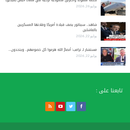
يوليو 26, 2026
شاهد.. سيناتور يصف قيادة أمريكا وقادتها العسكريين
بالفاشلين
يوليو 22, 2026
مستشار لـ ترامب: أنصارُ الله هزموا كل خصومهم.. ويتحدون…
يوليو 22, 2026
تابعنا على :