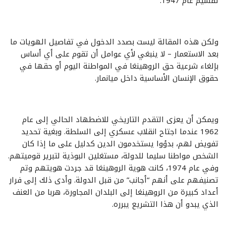
تقسيم عام 1947.
ولكن هذه المقالة ليست بصدد الدخول في تفاصيل الهويات ما
بعد الاستعمار – لا ينبغي لأي عوامل أن تقوم على أي أساس
بإلغاء شرعية حق الروهينغا في المواطنة اليوم أو حقها في
حقوق الإنسان الأساسية داخل ميانمار.
ويمكن أن يعزى التقدم التاريخي للاضطهاد الحالي إلى عام
1962 عندما اجتاح انقلاب عسكري إلى السلطة. وبغية تحديد
تفويض لهم، بدؤوا يستخدمون الدين كدليل على ما إذا كان
الشخص مواطنا سليما للدولة، مستغلين البوذية لتبرير قوميتهم.
وفي عام 1974، كانت هوية الروهينغا قد جردت هويتهم وتم
تصنيفهم على أنهم “أجانب” من قبل الدولة. وأدى ذلك إلى فرار
أعداد كبيرة من الروهينغا إلى البلدان المجاورة، هربا من العنف
الذي يبدو أن هذا التشريع يبرره.