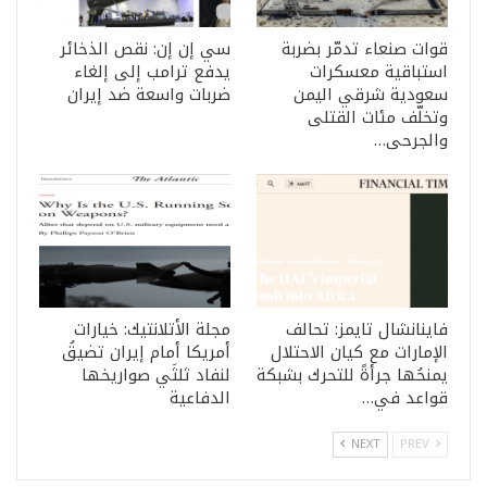
قوات صنعاء تدمّر بضربة
سي إن إن: نقص الذخائر
استباقية معسكرات
يدفع ترامب إلى إلغاء
سعودية شرقي اليمن
ضربات واسعة ضد إيران
وتخلّف مئات القتلى
والجرحى…
فاينانشال تايمز: تحالف
مجلة الأتلانتيك: خيارات
الإمارات مع كيان الاحتلال
أمريكا أمام إيران تضيقُ
يمنحُها جرأةً للتحرك بشبكة
لنفاد ثلثَي صواريخها
قواعد في…
الدفاعية
NEXT
PREV