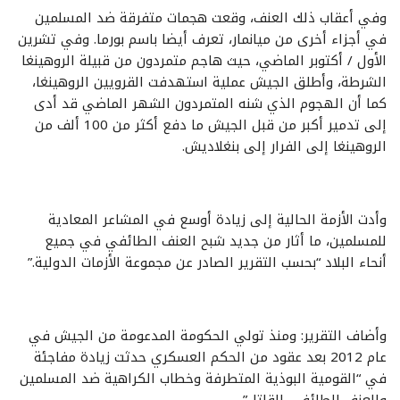
وفي أعقاب ذلك العنف، وقعت هجمات متفرقة ضد المسلمين
في أجزاء أخرى من ميانمار، تعرف أيضا باسم بورما. وفي تشرين
الأول / أكتوبر الماضي، حيث هاجم متمردون من قبيلة الروهينغا
الشرطة، وأطلق الجيش عملية استهدفت القرويين الروهينغا،
كما أن الهجوم الذي شنه المتمردون الشهر الماضي قد أدى
إلى تدمير أكبر من قبل الجيش ما دفع أكثر من 100 ألف من
الروهينغا إلى الفرار إلى بنغلاديش.
وأدت الأزمة الحالية إلى زيادة أوسع في المشاعر المعادية
للمسلمين، ما أثار من جديد شبح العنف الطائفي في جميع
أنحاء البلاد “بحسب التقرير الصادر عن مجموعة الأزمات الدولية.”
وأضاف التقرير: ومنذ تولي الحكومة المدعومة من الجيش في
عام 2012 بعد عقود من الحكم العسكري حدثت زيادة مفاجئة
في “القومية البوذية المتطرفة وخطاب الكراهية ضد المسلمين
والعنف الطائفي القاتل”.