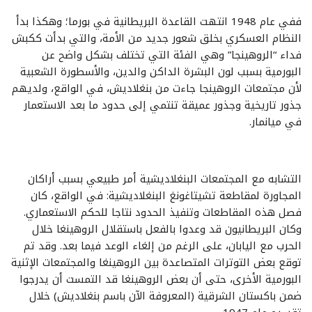
ففي عام 1948 انتهت القاعدة البريطانية في بورما؛ وهكذا بدأ
النظام العسكري بخلق شعور جديد من الأمة، والتي بدأت ككبش
فداء “الروهينجا” وهي الفئة التي تختلف بشكل واضح عن
البورمية بسبب لون البشرة الداكن والدين، والأسطورة الشعبية
لأن مجتمعات الروهينجا جاءت من بنغلاديش، في الواقع، ولديهم
جذور تاريخية وجذور عميقة تنتمي إلى حدود ما بعد الاستعمار
في ميانمار.
التشابه مع المجتمعات البنغلاديشية أمر طبيعي بسبب أراكان
المجاورة لمقاطعة تشيتاغونغ البنغلاديشية: في الواقع، كان
فصل هذه المقاطعات وتنفيذ الحدود نتاجا للحكم الاستعماري.
وكان البريطانيون قد وعدوا بالفعل باستقلال الروهينغا خلال
الحرب مع اليابان، على الرغم من إلغاء الوعد فيما بعد. وقد تم
توقع بعض التوترات المتصاعدة بين الروهينغا والمجتمعات الإثنية
البورمية الأخرى، حتى أن بعض الروهينغا قد التمست أن يدرجوا
ضمن باكستان الشرقية (المعروفة الآن باسم بنغلاديش) خلال