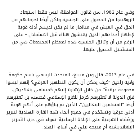
وفي عام 1982، سن قانون المواطنة، ليس فقط استبعاد
الروهينجا من الحصول على الجنسية ولكن أيضا لحرمانهم من
الحق في العيش في ميانمار ما لم يكن لديهم أدلة قوية
لإظهار أجدادهم الذين يعيشون هناك قبل الاستقلال – على
الرغم من أن وثائق الجنسية هذه لمعظم المجتمعات هي من
المستحيل الحصول عليها.
في عام 2013، قال وين ميينغ، المتحدث الرسمي باسم حكومة
ولاية راخين “كيف يمكن أن يكون التطهير العرقي؟ إنهم ليسوا
مجموعة عرقية”. من خلال الإشارة إليهم كمسلمي بنغلاديش،
فإن الدولة لا تعتبرهم كرمز للغزو الإسلامي فحسب، بل تعتبرهم
أيضا “المسلمين البنغاليين”، الذين تم بناؤهم على أنهم هوية
أدنى عرقيا وتستخدم في جميع أنحاء شبه القارة الهندية لتبرير
وإضفاء الشرعية على الإبادة الجماعية، سواء في حرب التحرير
البنغلاديشية أم مذبحة نيلي في أسام، الهند.