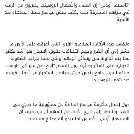
“تاسنيما أودين” إن النساء والأطفال الروهينجا يهربون من الرعب
في قراهم المحترقة حيث يكثف جيش ميانمار حملة اضطهاد ضد
الأقلية.
وتظهر صور الأقمار الصناعية القرى التي أحرقت على الأرض ما
يشير إلى أن الضرر وحجم انتهاكات حقوق الإنسان هو أشد بكثير
مما يتم تداوله في وسائل الإعلام. ولكن بينما تتزايد الضغوط
الدولية على الفائز بجائزة نوبل للسلام “أونغ صن سو كي” لوقف
جرائم الحرب، دافع رئيس جيش ميانمار باستمرار عن أعمال قواته
ضد شعب الروهينجا.
دون إغفال حكومة ميانمار الحالية عن مسؤولية ما يجري في
البلاد، وبالنظر إلى تاريخ الأمة، من المهم أن نرى كيف أن
الاستعمار أرسى الأساس لما يبدو أنه مذابح مستمرة.