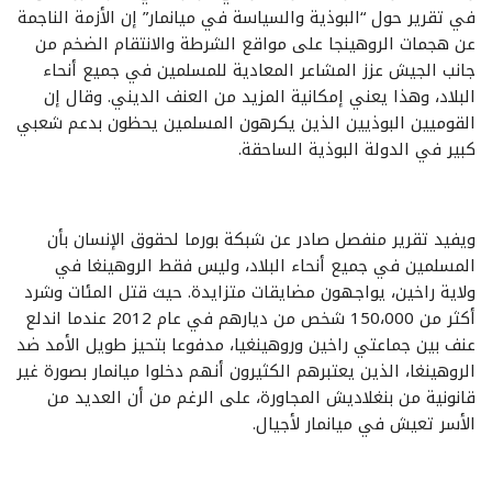
في تقرير حول “البوذية والسياسة في ميانمار” إن الأزمة الناجمة
عن هجمات الروهينجا على مواقع الشرطة والانتقام الضخم من
جانب الجيش عزز المشاعر المعادية للمسلمين في جميع أنحاء
البلاد، وهذا يعني إمكانية المزيد من العنف الديني. وقال إن
القوميين البوذيين الذين يكرهون المسلمين يحظون بدعم شعبي
كبير في الدولة البوذية الساحقة.
ويفيد تقرير منفصل صادر عن شبكة بورما لحقوق الإنسان بأن
المسلمين في جميع أنحاء البلاد، وليس فقط الروهينغا في
ولاية راخين، يواجهون مضايقات متزايدة. حيث قتل المئات وشرد
أكثر من 150،000 شخص من ديارهم في عام 2012 عندما اندلع
عنف بين جماعتي راخين وروهينغيا، مدفوعا بتحيز طويل الأمد ضد
الروهينغا، الذين يعتبرهم الكثيرون أنهم دخلوا ميانمار بصورة غير
قانونية من بنغلاديش المجاورة، على الرغم من أن العديد من
الأسر تعيش في ميانمار لأجيال.