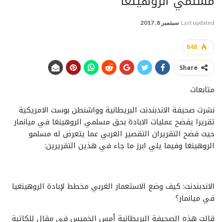
مسلمي الروهينغا
Last updated
سبتمبر 8, 2017
648
Share
متابعات
نشرت صحيفة الاندبندنت البريطانية وواشنطن بوست الامريكية
تقريرا يفضح عمليات الابادة بحق مسلمي الروهينغا في ميانمار
حيث فضح التقريران التقصير الغربي عما يتعرض له مسلمو
الروهينغا وفيما يلي ابرز ما جاء في هذين التقريرين:
الاندبندنت: كيف وضع الاستعمار الغربي مخطط لإبادة الروهينغيا
في ميانمار؟
قالت هذه الصحيفة البريطانية أمس الخميس في مقال للكاتبة