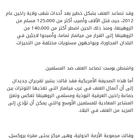
وقد تصاعد العنف بشكل خطير بعد أحداث شغب ولاية راخين عام
2012، حيث قتل الآلاف وأصيب أكثر من 125،000 مسلم من
الروهينغا، ومنذ ذلك الحين اضطر أكثر من 140،000 من
الروهينغا إلى الفرار من ميانمار تماما، وأصبحوا لاجئين في
البلدان المجاورة، ويواجهون مستويات مختلفة من التحيزات.
واشنطن بوست: تصاعد العنف ضد المسلمين
أما هذه الصحيفة الأمريكية فقد قالت: يشير تقريران جديدان
إلى أن أعمال العنف في غرب ميانمار التي تغذيها التوترات بين
جماعة راخين العرقية البوذية ومسلمي الروهينغا تعكس وتعزز
المشاعر المعادية للمسلمين الأوسع والتي يمكن أن تؤدي إلى
المزيد من العنف في البلاد.
وقالت مجموعة الأزمة الدولية، وهي مركز بحثي مقره بروكسل،