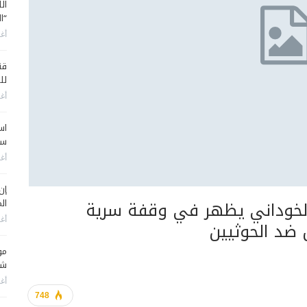
ال
“ا
أغس
قن
لل
أغس
اس
سي
أغس
إن
الخوداني يظهر في وقفة سرية
الم
أغس
 ضد الحوثيين
مو
شم
أغس
748