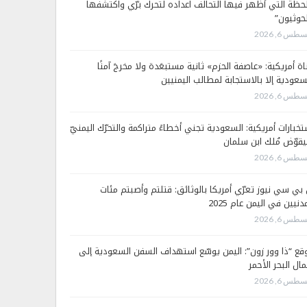
لحظة التي أظهر فيها التحالف اعداده لتحرك برّي واكتشفها
لحوثيون”
طس 6, 2026
اة أمريكية: «عاصفة الحزم» ثانية مستبعَدة ولا مخرجَ آمنًا
سعودية إلا بالاستجابة لمطالب اليمنيين
طس 6, 2026
تخبارات أمريكية: السعودية تجني أخطاءً متراكمة والتحرّك اليمنيّ
قوّض مُلك ابن سلمان
طس 6, 2026
 بي سي نيوز تعرّي أمريكا بالوثائق: قتلتم وأصبتم مئات
دنيين في اليمن عام 2025
طس 6, 2026
قع “ذا وور زون”: اليمن يوسّع استهداف السفن السعودية إلى
ال البحر الأحمر
طس 6, 2026