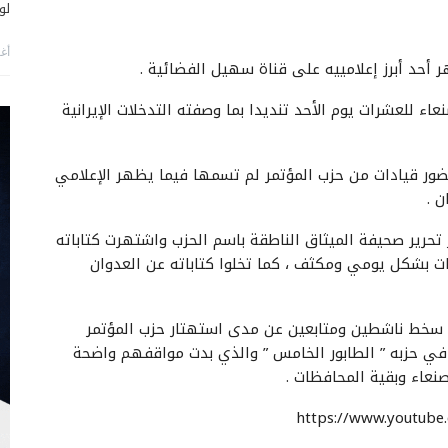
لو
أغس
أحد أبرز إعلامييه على قناة سهيل الفضائية .
ء للعشرات يوم الأحد تنديدا بما وصفته التدخلات الإيرانية
ضور قيادات من حزب المؤتمر لم تسمها فيما يظهر الإعلامي
 .
 تحرير صحيفة الميثاق الناطقة باسم الحزب واشتهرت كتاباته
ت بشكل يومي ومكثف ، كما تخلوا كتاباته عن العدوان
ت سخط ناشطين ومتابعين عن مدى استهتار حزب المؤتمر
ن في حزبه ” الطابور الخامس ” والذي بدت مواقفهم واضحة
عاء وبقية المحافظات .
https://www.youtub