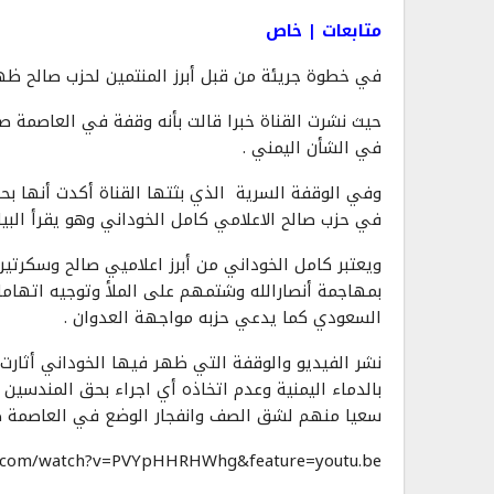
متابعات | خاص
في خطوة جريئة من قبل أبرز المنتمين لحزب صالح ظهر 
حيث نشرت القناة خبرا قالت بأنه وقفة في العاصمة صنعا
في الشأن اليمني .
وفي الوقفة السرية الذي بثتها القناة أكدت أنها بح
في حزب صالح الاعلامي كامل الخوداني وهو يقرأ البيان
ويعتبر كامل الخوداني من أبرز اعلاميي صالح وسكرتير
بمهاجمة أنصارالله وشتمهم على الملأ وتوجيه اتهاما
السعودي كما يدعي حزبه مواجهة العدوان .
نشر الفيديو والوقفة التي ظهر فيها الخوداني أثار
بالدماء اليمنية وعدم اتخاذه أي اجراء بحق المندسي
سعيا منهم لشق الصف وانفجار الوضع في العاصمة صن
e.com/watch?v=PVYpHHRHWhg&feature=youtu.be