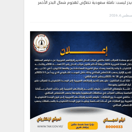
يدز ليست: ناقلة سعودية تتعرّض لهجوم شمال البحر الأحمر
طس 6, 2026