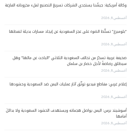
وكالة أمريكية: جيشُنا يستجدي الشركات تسريعَ التصنيع لملء مخزوناته الفارغة
أغسطس 8, 2026
“بلومبرغ” تسلّط الضوءَ على عجز السعودية عن إيجاد مسارات بديلة لنفطها
أغسطس 8, 2026
صحيفة عربية تسخرُ من تحالف السعودية الثلاثي “الباحث عن مالها” وهل
سيطلق رصاصةً لأجل حصار بن سلمان
أغسطس 8, 2026
إعلام غربي: مقاطع فيديو توثّق آثار عمليات اليمن ضد السعودية وحشودها
أغسطس 8, 2026
أسوشيتد برس: اليمن يواصل هجماته ويستهدف الحشود السعودية ولا بدائلَ
أمامها
أغسطس 8, 2026