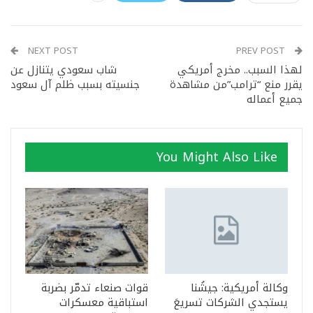
NEXT POST
PREV POST
لهذا السبب.. مخرج أمريكي
شاب سعودي يتنازل عن
يقرر منع “ترامب”من مشاهدة
جنسيته بسبب ظلم آل سعود
جميع أعماله
You Might Also Like
وكالة أمريكية: جيشُنا
قوات صنعاء تدمّر بضربة
يستجدي الشركات تسريعَ
استباقية معسكرات