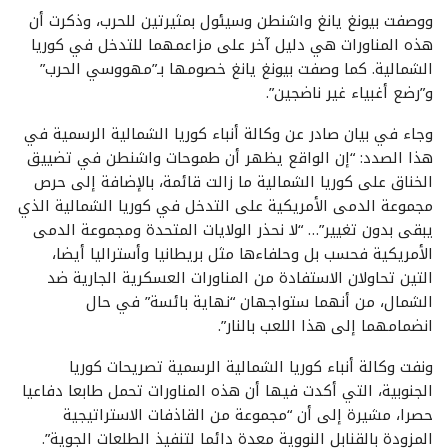
ووصفت بيونغ يانغ واشنطن وسيئول بمثيرتين للحرب، وذكرت أن
هذه المناورات هي دليل آخر على مزاعمهما للتدخل في كوريا
الشمالية. كما وصفت بيونغ يانغ خصومها بـ”مهووسي الحرب”
و”رضع أغبياء غير ناضجين”.
وجاء في بيان صادر عن وكالة أنباء كوريا الشمالية الرسمية في
هذا الصدد: “إن الواقع يظهر أن طموحات واشنطن في تضييق
الخناق على كوريا الشمالية ما زالت قائمة، بالإضافة إلى حرص
مجموعة الدمى الأمريكية على التدخل في كوريا الشمالية الذي
يبقى بدون تغيير”… “لا نحذر الولايات المتحدة ومجموعة الدمى
الأمريكية فحسب بل وحلفاءها مثل بريطانيا وأستراليا أيضا،
التين تحاولان الاستفادة من المناورات العسكرية الجارية ضد
الشمال، من أنهما ستواجهان “نهاية بائسة” في حال
انضمامهما إلى هذا اللعب بالنار”.
ونفت وكالة أنباء كوريا الشمالية الرسمية تصريحات كوريا
الجنوبية، التي أكدت فيها أن هذه المناورات تحمل طابعا دفاعيا
حصرا، مشيرة إلى أن “مجموعة من القاذفات الاستراتيجية
المزودة بالقنابل النووية معدة دائما لتنفيذ الطلعات الجوية”.