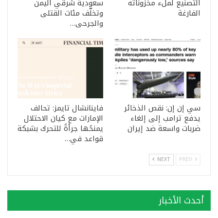
التصنيع لملء مخزوناته
سعودية شرقي اليمن
الفارغة
وتخلّف مئات القتلى
والجرحى…
سي إن إن: نقص الذخائر
فاينانشال تايمز: تحالف
يدفع ترامب إلى إلغاء
الإمارات مع كيان الاحتلال
ضربات واسعة ضد إيران
يمنحُها جرأةً للتحرك بشبكة
قواعد في…
NEXT
PREV
أحدث الأخبار