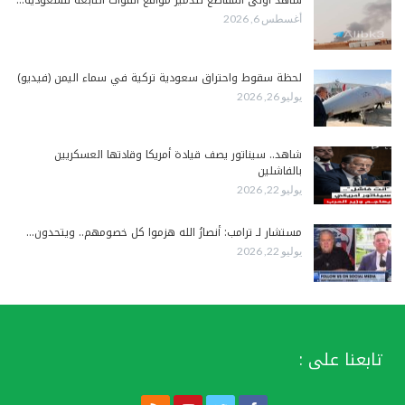
شاهد أولى المقاطع لتدمير مواقع القوات التابعة للسعودية…
أغسطس 6, 2026
لحظة سقوط واحتراق سعودية تركية في سماء اليمن (فيديو)
يوليو 26, 2026
شاهد.. سيناتور يصف قيادة أمريكا وقادتها العسكريين
بالفاشلين
يوليو 22, 2026
مستشار لـ ترامب: أنصارُ الله هزموا كل خصومهم.. ويتحدون…
يوليو 22, 2026
تابعنا على :