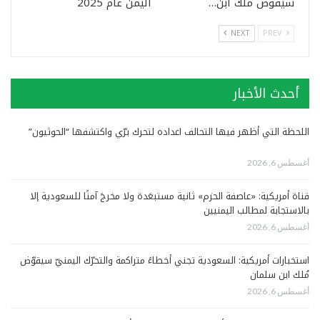
سيقوّض مُلك ابن…
اليمن عام 2025
NEXT
PREV
أحدث الأخبار
اللحظة التي أظهر فيها التحالف اعداده لتحرك برّي واكتشفها “الحوثيون”
أغسطس 6, 2026
قناة أمريكية: «عاصفة الحزم» ثانية مستبعَدة ولا مخرجَ آمنًا للسعودية إلا
بالاستجابة لمطالب اليمنيين
أغسطس 6, 2026
استخبارات أمريكية: السعودية تجني أخطاءً متراكمة والتحرّك اليمنيّ سيقوّض
مُلك ابن سلمان
أغسطس 6, 2026