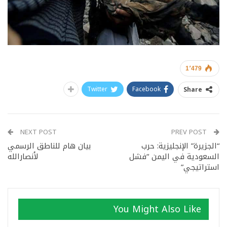
1٬479
Twitter
Facebook
Share
NEXT POST
PREV POST
“الجزيرة” الإنجليزية: حرب
بيان هام للناطق الرسمي
السعودية في اليمن “فشل
لأنصارالله
استراتيجي”
You Might Also Like