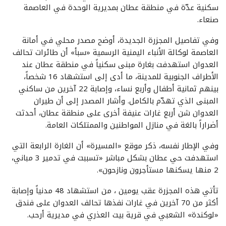
سكنية عدّة في منطقة عطان بمديرية الوحدة في العاصمة
صنعاء.
وفي تفاصيل المجزرة الجديدة، أوضح مصدر محلي في أمانة
العاصمة لوكالة الأنباء اليمنية الرسمية «سبأ» أن طائرات تحالف
العدوان استهدفت بغارة مبنى سكنياً في منطقة عطان عند
الأطراف الجنوبية للمدينة، ما أدى إلى استشهاد 16 شخصاً،
بينهم ثمانية أطفال وأربع نساء، وإصابة 22 آخرين من ساكني
المبنى الذي تهدّم بالكامل. وأشار المصدر إلى أن طيران
العدوان شن أربع غارات عنيفة أخرى على منطقة عطان، أحدثت
أضراراً بالغة في منازل المواطنين والممتلكات العامة.
وفي الإطار نفسه، ذكر موقع «المسيرة» أن الغارة الرابعة التي
استهدفت حي عطان بشكل مباشر «تسببت في تدمير 3 مباني،
2 منها يسكنها مستأجرون ونازحون».
تأتي هذه المجزرة عقب يومين ، من استشهاد 48 مدنياً وإصابة
أكثر من 70 آخرين في غارات نفذها تحالف العدوان على فندق
«لوكندة» الشعبي في قرية بيت العذري في مديرية أرحب.