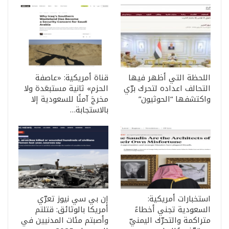
اللحظة التي أظهر فيها
قناة أمريكية: «عاصفة
التحالف اعداده لتحرك برّي
الحزم» ثانية مستبعَدة ولا
واكتشفها “الحوثيون”
مخرجَ آمنًا للسعودية إلا
بالاستجابة…
استخبارات أمريكية:
إن بي سي نيوز تعرّي
السعودية تجني أخطاءً
أمريكا بالوثائق: قتلتم
متراكمة والتحرّك اليمنيّ
وأصبتم مئات المدنيين في