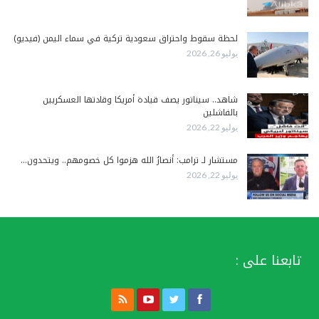
لحظة سقوط واحتراق سعودية تركية في سماء اليمن (فيديو)
يوليو 26, 2026
شاهد.. سيناتور يصف قيادة أمريكا وقادتها العسكريين
بالفاشلين
يوليو 22, 2026
مستشار لـ ترامب: أنصارُ الله هزموا كل خصومهم.. ويتحدون…
يوليو 22, 2026
تابعنا على :