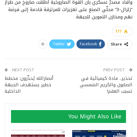
وأفاد مصدرٌ عسكري بأن القوة الصاروخية أطلقت صاروخ من طراز
“زلزال-3” محلّي الصنع على تعزيزات للمرتزقة قادمة إلى فرضة
نهم ومخازن التموين للجبهة.
777
Twitter
Facebook
Share
NEXT POST
PREV POST
تحذير.. مادة كيميائية في
أنصارالله يُحذّرون: مخطط
الصابون والكريم الشمسي
خطير يستهدف الجبهة
تسبب العقم!
الداخلية
You Might Also Like