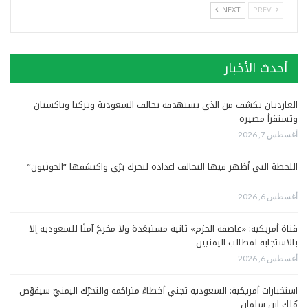
NEXT
PREV
أحدث الأخبار
الغارديان تكشف من الذي يستهدفه تحالف السعودية وتركيا وباكستان
وتستقرأ مصيره
أغسطس 7, 2026
اللحظة التي أظهر فيها التحالف اعداده لتحرك برّي واكتشفها “الحوثيون”
أغسطس 6, 2026
قناة أمريكية: «عاصفة الحزم» ثانية مستبعَدة ولا مخرجَ آمنًا للسعودية إلا
بالاستجابة لمطالب اليمنيين
أغسطس 6, 2026
استخبارات أمريكية: السعودية تجني أخطاءً متراكمة والتحرّك اليمنيّ سيقوّض
مُلك ابن سلمان