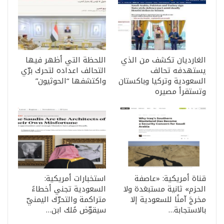
الغارديان تكشف من الذي
اللحظة التي أظهر فيها
يستهدفه تحالف
التحالف اعداده لتحرك برّي
السعودية وتركيا وباكستان
واكتشفها “الحوثيون”
وتستقرأ مصيره
قناة أمريكية: «عاصفة
استخبارات أمريكية:
الحزم» ثانية مستبعَدة ولا
السعودية تجني أخطاءً
مخرجَ آمنًا للسعودية إلا
متراكمة والتحرّك اليمنيّ
بالاستجابة…
سيقوّض مُلك ابن…