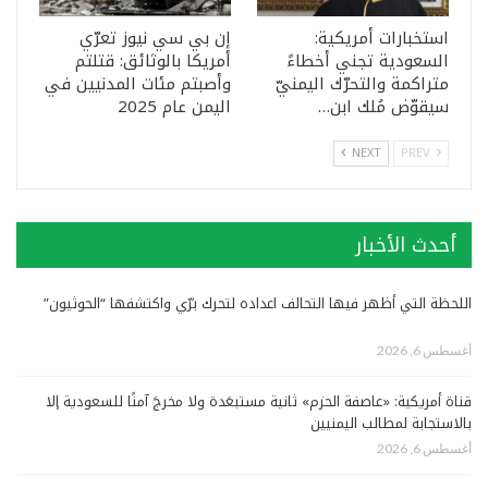
استخبارات أمريكية:
إن بي سي نيوز تعرّي
السعودية تجني أخطاءً
أمريكا بالوثائق: قتلتم
متراكمة والتحرّك اليمنيّ
وأصبتم مئات المدنيين في
سيقوّض مُلك ابن…
اليمن عام 2025
NEXT
PREV
أحدث الأخبار
اللحظة التي أظهر فيها التحالف اعداده لتحرك برّي واكتشفها “الحوثيون”
أغسطس 6, 2026
قناة أمريكية: «عاصفة الحزم» ثانية مستبعَدة ولا مخرجَ آمنًا للسعودية إلا
بالاستجابة لمطالب اليمنيين
أغسطس 6, 2026