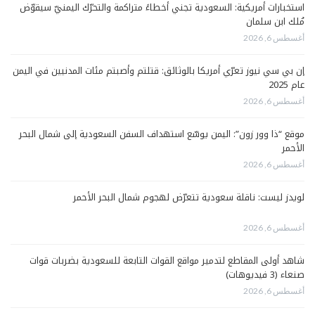
استخبارات أمريكية: السعودية تجني أخطاءً متراكمة والتحرّك اليمنيّ سيقوّض
مُلك ابن سلمان
أغسطس 6, 2026
إن بي سي نيوز تعرّي أمريكا بالوثائق: قتلتم وأصبتم مئات المدنيين في اليمن
عام 2025
أغسطس 6, 2026
موقع “ذا وور زون”: اليمن يوسّع استهداف السفن السعودية إلى شمال البحر
الأحمر
أغسطس 6, 2026
لويدز ليست: ناقلة سعودية تتعرّض لهجوم شمال البحر الأحمر
أغسطس 6, 2026
شاهد أولى المقاطع لتدمير مواقع القوات التابعة للسعودية بضربات قوات
صنعاء (3 فيديوهات)
أغسطس 6, 2026