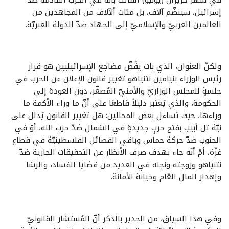
إسرائيل، سينضّم آلاف، بل مئات ألآلاف من المجاهدين من
العالمين العربيّ والإسلاميّ إلى الجهاد ضدّ الدولة العبريّة.
ولكنّ العنوان، الذي بات يقُضّ مضاجع الإسرائيليين هو قرار
رئيس الوزراء بنيامين نتنياهو تغيير قانون الإعلان عن الحرب في
جلسةٍ للمجلس الوزاريّ والأمنيّ المُصغّر، دون العودة إلى
الحكومة، والذي يُعتبر دليلاً قاطعًا على أنّ ما وراء الأكمة ما
وراءها، حيث تساءل بعض المحللين: هل تغيير القانون يُدلل على
نيّة تل أبيب بفتح حربٍ جديدةٍ في الشمال ضدّ حزب الله، أوْ في
الجنوب ضدّ حركة حماس وباقي الفصائل الفلسطينيّة في قطاع
غزّة، أمْ أنّه جاء بهدف صرف الأنظار عن التحقيقات الجارية ضدّ
نتنياهو وزوجته ونجله في العديد من قضايا الفساد، والرشا
وإهدار المال العّام وخيانة الأمانة.
وفي هذا السياق، من الجدير بالذكر أنّ المُستشار القانونيّ