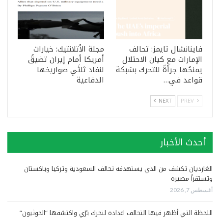
فاينانشال تايمز: تحالف
مجلة الأتلانتيك: خيارات
الإمارات مع كيان الاحتلال
أمريكا أمام إيران تضيقُ
يمنحُها جرأةً للتحرك بشبكة
لنفاد ثلثَي صواريخها
قواعد في…
الدفاعية
NEXT
PREV
أحدث الأخبار
الغارديان تكشف من الذي يستهدفه تحالف السعودية وتركيا وباكستان
وتستقرأ مصيره
أغسطس 7, 2026
اللحظة التي أظهر فيها التحالف اعداده لتحرك برّي واكتشفها “الحوثيون”