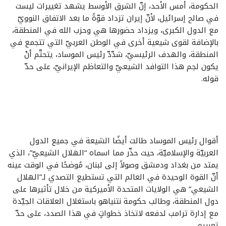
الحكومة، أمس الأحد، إنّ الشرق الأوسط يشهد تغييرات ليست
في صالح إسرائيل، لأنّ إيران تزداد قوّةً ما بعد الاتفاق النوويّ
مع الدول الكبرى، ويزداد حضورها هي وحزب الله في المنطقة،
بالإضافة لقوى شيعية أخرى في الوطن العربيّ التي تتجمع في
المنطقة، والهدف الرئيسيّ، شدّدّ رئيس الموساد، يتحتّم أنْ
يكون لجم هذا التوافد الشيعيّ والتعاظم الإيرانيّ، على حدّ
قوله.
أقوال رئيس الموساد طالت أيضًا الشيعة في جميع الدول
العربيّة والإسلاميّة، حيث حذّر مما اسماه “الهلال الشيعيّ”، الذي
يمتد من بغداد ودمشق وصولاً إلى لبنان، مُوضحًا في الوقت عينه
أنّ القوة الوحيدة في العالم التي تستطيع التصدي لـ”الهلال
الشيعي” هي الولايات المتحدة الأميركية من خلال تأثيرها على
دول المنطقة، وطالب حكومة نتنياهو باستغلال العلاقات الجيّدة
مع إدارة ترامب لدفعه لاتخاذ خطواتٍ في هذا الصدد، على حدّ
تعبيره.