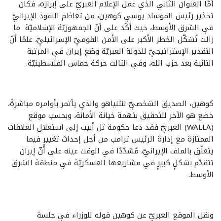
أمّا العنوان الثاني الذي عمل الإعلام العبريّ على إبرازه، فكان
تحذير رئيس الموساد يوسي كوهين، من تعاظم النفوذ الإيرانيّ
في الشرق الأوسط، حيث أكّد على أنّ الجمهوريّة الإسلاميّة ما
زالت تُشكّل الخطر الأكبر على الأمن القوميّ الإسرائيليّ، علمًا أنّ
التقدير الإستراتيجيّ للدولة العبريّة وضع إيران في المرتبة
الثانية بعد حزب الله، وفي الثالث حركة حماس الفلسطينيّة.
كوهين، الصديق الشخصيّ لنتنياهو والذي يأتمر بأوامره مباشرةً،
خضع هو الآخر للتحقيق بتهمة خيانة الأمانة، وبحسب موقع
(WALLA) العبريّ فقد دعا حكومة تل أبيب إلى استغلال العلاقات
الممتازة مع إدارة الرئيس ترامب من أجل إحداث تغييرٍ فيما
يتعلّق بالملف الإيرانيّ، مُشدّدًا في الوقت عينه على أنّ إيران
تتقدّم بشكلٍ كبيرٍ في مشاريعها العسكريّة في منطقة الشرق
الأوسط.
ونقل الموقع العبريّ عن كوهين قوله للوزراء في جلسة