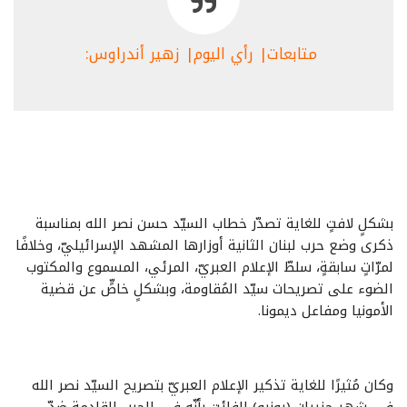
متابعات| رأي اليوم| زهير أندراوس:
بشكلٍ لافتٍ للغاية تصدّر خطاب السيّد حسن نصر الله بمناسبة
ذكرى وضع حرب لبنان الثانية أوزارها المشهد الإسرائيليّ، وخلافًا
لمرّاتٍ سابقةٍ، سلطّ الإعلام العبريّ، المرئي، المسموع والمكتوب
الضوء على تصريحات سيّد المُقاومة، وبشكلٍ خاصٍّ عن قضية
الأمونيا ومفاعل ديمونا.
وكان مُثيرًا للغاية تذكير الإعلام العبريّ بتصريح السيّد نصر الله
في شهر حزيران (يونيو) الفائت بأنّه في الحرب القادمة ضدّ