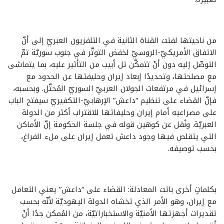
من ناحيتها لفتت القناة الثانية في التلفزيون العبريّ إلى أنّ
الاتفاق الأمريكيّ-الروسيّ لخفض التوتّر في جنوب سوريّة تمّ
التوصّل إليه دون أنْ تتمكّن تل أبيب من التأثير عليه، بما يتماشى
مع مصلحتها، وتحديدًا إبعاد إيران وحليفتها عن الحدود مع
إسرائيل في مرتفعات الجولان العربيّ السوريّ المُحتّل. وبحسبه،
فإنّ القضاء على تنظيم “داعش” الإرهابيّ-التكفيريّ سيفتح الباب
على مصراعيه أمام إيران وحليفاتها للاقتراب أكثر من الدولة
العبريّة. ونُقل عن كوهين قوله في جلسة الحكومة إنّ الأماكن
التي يتقلص فيها وجود داعش تعمل إيران على ملء الفراغ،
بحسب توصيفه.
بكلماتٍ أخرى باتت المعادلة: القضاء على “داعش” يعني التعامل
مع إيران، وهو الأمر الذي تخشاه الدولة اليهوديّة لأنّه بحسب
تقديرات أجهزتها الأمنيّة والاستخباراتيّة، من المُمكن جدًا أنْ