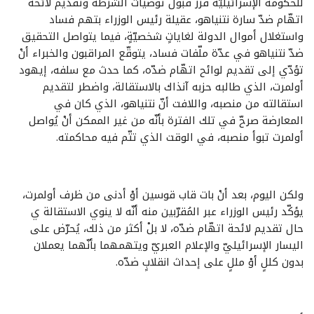
للحكومة الإسرائيليّة قرر قبول توصيات الشرطة وتقديم لائحة
اتهّام ضدّ سارة نتنياهو، عقيلة رئيس الوزراء بتهم فساد
واستغلال أموال الدولة لغاياتٍ شخصيّةٍ، فيما يتواصل التحقيق
ضدّ نتنياهو في عدّة ملّفات فساد، يتوقّع المراقبون والخبراء أنْ
تؤدّي إلى تقديم لوائح اتهّام ضدّه، كما حدث مع سلفه، إيهود
أولمرت، الذي طالبه حزبه آنذاك بالاستقالة، واضطر لتقديم
استقالته من منصبه، واللافت أنّ نتنياهو، الذي كان في
المعارضة صرحّ في تلك الفترة بأنّه من غير الممكن أنْ يُواصل
أولمرت تبوأ منصبه، في الوقت الذي تتّم فيه محاكمته.
ولكن اليوم، بعد أنْ بات قاب قوسين أوْ أدنى من ظرف أولمرت،
يؤكّد رئيس الوزراء عبر المُقرّبين منه أنّه لا ينوي الاستقالة ي
حال تقديم لائحة اتهّام ضدّه، لا بلْ أكثر من ذلك، يُحرّض على
اليسار الإسرائيليّ والإعلام العبريّ ويتهمهما بأنّهما يعملان
بدون كللٍ أوْ مللٍ على إحداث انقلابٍ ضدّه.