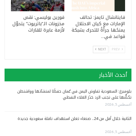
فاينانشال تايمز: تحالف
فورين بوليسي: نقص
الإمارات مع كيان الاحتلال
مخزونات الـ”باتريوت” يتحوّل
يمنحُها جرأةً للتحرك بشبكة
لأزمة عابرة للقارات
قواعد في…
NEXT
PREV
أحدث الأخبار
بلومبرغ: السعودية تفاوض اليمن في عُمان حفظًا لمنشآتها وواشنطن
تحُضُّها على تجنب الرد حَذَرَ الغلاء النفطي
أغسطس 5, 2026
الثانية خلال أقل من 24.. صنعاء تعلن استهداف ناقلة سعودية جديدة
أغسطس 5, 2026