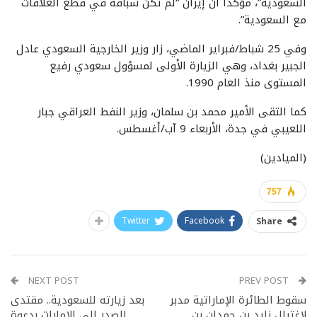
السعودية”، مؤكدا أن إيران “لم تكن سباقة في قطع العلاقات
مع السعودية”.
وفي 25 شباط/فبراير الماضي، زار وزير الخارجية السعودي عادل
الجبير بغداد، وهي الزيارة الأولى لمسؤول سعودي رفيع
المستوى منذ العام 1990.
كما التقى الأمير محمد بن سلمان، وزير النفط العراقي جبار
اللعيبي في جدة، الأربعاء 9 آب/أغسطس.
(الميادين)
757
Twitter
Facebook
Share
NEXT POST
PREV POST
سقوط الطائرة الإماراتية مدبر
بعد زيارته للسعودية.. مقتدى
لاغتيال زايد بن حمدان بن
الصدر إلى الإمارات بدعوة