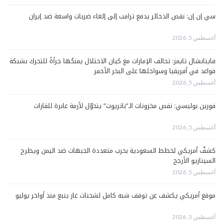
سي إن إن: نقص الذخائر يدفع ترامب إلى إلغاء ضربات واسعة ضد إيران
أغسطس 5, 2026
فاينانشال تايمز: تحالف الإمارات مع كيان الاحتلال يمنحُها جرأةً للتحرك بشبكة
قواعد في أفريقيا وسواحلها على البحر الأحمر
أغسطس 5, 2026
فورين بوليسي: نقص مخزونات الـ”باتريوت” يتحوّل لأزمة عابرة للقارات
أغسطس 5, 2026
كشفٌ أمريكي لخطط السعودية بحرب متعددة الجبهات ضد اليمن ويطرح
السيناريو الأرجح
أغسطس 5, 2026
موقع أمريكي يكشف عن توقف شبه كامل لشحنات غاز ينبع منذ أواخر يوليو
أغسطس 5, 2026