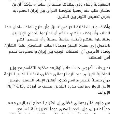
السعودية ولقاء ولي عهدها محمد بن سلمان، مؤكداً أن بن
سلمان طلب منه رسمياً ليتوسط العراق بين إيران السعودية
بغرض تخفيض التوتر بين البلدين.
وأضاف وزير الداخلية العراقي “سبق وأن طرح الملك سلمان هذا
الطلب. وأنا رددت عليهم، عليكم أن تحترموا الحجاج الإيرانيين
وتتعاملوا معهم بأحسن طريقة ممكنة وأن تسمحوا لهم
بالدخول إلى مقبرة البقيع ووعدنا الجانب السعودي بهذا الشأن”.
وشدد الأعرجي أن العلاقات الودية بين إيران والسعودية تخدم
أمن المنطقة.
تصريحات الأعرجي جاءت خلال توقيعه مذكرة التفاهم مع وزیر
الداخلیة الایرانی عبد الرضا رحمانی فضلي، لاتخاذ التدابیر اللازمة
حول كیفیة تنظیم مراسم ذكرى أربعين الإمام الحسين وتوفیر
الأمن للزوار ومراقبة حدود البلدین، بحسب ما أوردت وكالة “أرنا”
الإيرانية.
من جانبه، قال رحماني فضلي إن احترام الحجاج الإيرانيين مهم
جداً لطهران، وإن بلاده “تسعى دوماً لتعزيز علاقاتها مع