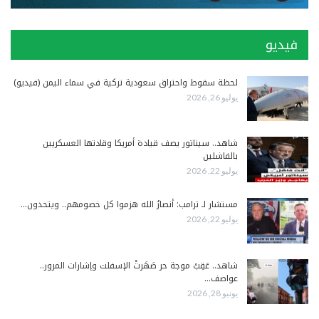
فيديو
لحظة سقوط واحتراق سعودية تركية في سماء اليمن (فيديو)
يوليو 26, 2026
شاهد.. سيناتور يصف قيادة أمريكا وقادتها العسكريين
بالفاشلين
يوليو 22, 2026
مستشار لـ ترامب: أنصارُ الله هزموا كل خصومهم.. ويتحدون…
يوليو 22, 2026
شاهد.. عَقِبْ موجة حر صَهَرتْ الإسفلت وإشارات المرور..
عواصف…
يونيو 28, 2026