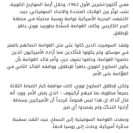
ففي أكتوبر/تشرين الأول 1962، وخلال أزمة الصواريخ الكوبية،
نشب توتّر بين الولايات المتحدة والاتحاد السوفياتي، حيث
اكتشفت البحرية الأميركية غواصة روسية مختبئة في منطقة
البحر الكاريبي. وكانت الغواصة مُسلّحة بطوربيد نووي جاهز
للإطلاق.
وفقد السوفييت الذين كانوا على متن الغواصة اتصالهم بالمقر
في موسكو، ولم يكونوا مُتأكدين مما أراده الأميركيون الذين
حاصروا الغواصة، وخافوا نشوبَ حربٍ. وأمر قائد الغواصة بأن
يكون الصاروخ النووي جاهزاً للإطلاق، ووافقه القائد الثاني في
الغوّاصة على الأمر.
ولكن، لإطلاق الصاروخ نووي، كانت موافقة كبار الضباط الثلاثة
جميعاً مطلوبة، بما فيهم أركيبوف – الذي رفض الأمر. وورد أنه
قال آنذاك إن هذا ليس هجوماً، مُرجحاً أن الأميركيين ببساطة
أرادوا التحدّث ولم يقصدوا أي ضرر.
وصعدت الغواصة السوفيتية إلى السطح، حيث التقت بسفينة
مدمّرة أميركية، وعادت إلى روسيا لاحقاً.