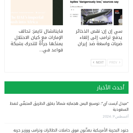
سي إن إن: نقص الذخائر
فاينانشال تايمز: تحالف
يدفع ترامب إلى إلغاء
الإمارات مع كيان الاحتلال
ضربات واسعة ضد إيران
يمنحُها جرأةً للتحرك بشبكة
قواعد في…
NEXT
PREV
أحدث الأخبار
“ميدل آيست آي”: توسيع اليمن هجماتِه شمالاً يغلِق الطريقَ المتبقّي لنفط
السعودية
أغسطس 9, 2026
جنود البحرية الأمريكية يعذّبون فوق حاملات الطائرات وترامب ووزير حربه