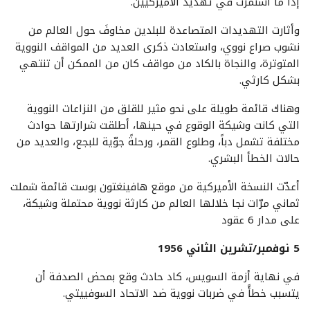
إذا ما استمرت في تهديد الأميركيين.
وأثارت التهديدات المتصاعدة للبلدين مخاوفَ حول العالم من
نشوب صراع نووي، واستعادت ذكرى العديد من المواقف النووية
المتوترة، والنجاة بالكاد من مواقف كان من الممكن أن تنتهي
بشكل كارثي.
وهناك قائمة طويلة على نحو مثير للقلق من النزاعات النووية
التي كانت وشيكة الوقوع في حينها، أطلقت شرارتها حوادث
مختلفة تشمل دباً، وطلوع القمر، ورحلةً جوّية للبجع، والعديد من
حالات الخطأ البشري.
أعدّت النسخة الأميركية من موقع هافينغتون بوست قائمة شملت
ثماني مرّات نجا خلالها العالم من كارثة نووية محتملة وشيكة،
على مدار 6 عقود
5 نوفمبر/تشرين الثاني 1956
في نهاية أزمة السويس، كاد حادث وقع بمحض الصدفة أن
يتسبب خطأً في ضربات نووية ضد الاتحاد السوفييتي.