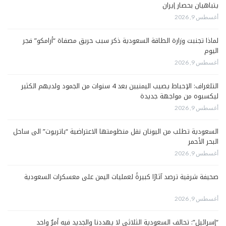
يتباهيان بحصار إيران
أغسطس 9, 2026
لماذا تجنبت وزارة الطاقة السعودية ذكر سبب حريق مصفاة “أرامكو” فجر
اليوم
أغسطس 9, 2026
التلغراف: الإحباط يصيب اليمنيين بعد 4 سنوات من الجمود ولديهم الكثير
ليكسبوه من مواجهة جديدة
أغسطس 9, 2026
السعودية تطلب من اليونان نقل منظومتها الاعتراضية “باتريوت” الى ساحل
البحر الأحمر
أغسطس 9, 2026
صحيفة شرقية ترصد آثارًا كبيرةً لعمليات اليمن على معسكرات السعودية
أغسطس 9, 2026
“إسرائيل”: تحالف السعودية الثلاثي لا يهددنا والجديد فيه أمرٌ واحد