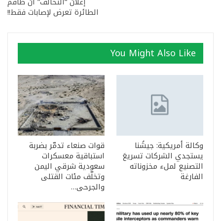
إعلان “التحالف” أن طاقم
الطائرة تعرض لإصابات فقط!!
You Might Also Like
وكالة أمريكية: جيشُنا
قوات صنعاء تدمّر بضربة
يستجدي الشركات تسريعَ
استباقية معسكرات
التصنيع لملء مخزوناته
سعودية شرقي اليمن
الفارغة
وتخلّف مئات القتلى
والجرحى…