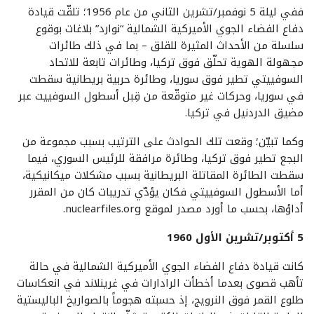
ففي ليلة 5 نوفمبر/تشرين الثاني من عام 1956؛ تلقّت قيادة
دفاع الفضاء الجوي الأميركية الشمالية “نوارد” بلاغات بوقوع
سلسلة من الأحداث المثيرة للقلق – بما في ذلك طائرات
مجهولة الهوية تحلّق فوق تركيا، وطائرات تابعة للاتحاد
السوفييتي تطير فوق سوريا، وطائرة حربية بريطانية سقطت
في سوريا، وحركات غير متوقّعة من قِبل أسطول السوفييت عبر
مضيق الدردنيل في تركيا.
وكما تبيّن؛ وقعت تلك الحوادث على الترتيب بسبب مجموعة من
البجع تطير فوق تركيا، وطائرة مرافقة للرئيس السوري، فيما
سقطت الطائرة المقاتلة البريطانية بسبب مشكلات ميكانيكية،
أما الأسطول السوفييتي فكان يؤدّي تدريبات كان من المقرر
أداؤها، بحسب ما أورد مصدر لموقع nuclearfiles.org.
5 أكتوبر/تشرين الأول 1960
كانت قيادة دفاع الفضاء الجوي الأميركية الشمالية في حالة
تأهب قصوى بعدما أخطأت الرادارات في غرينلاند في انعكاسات
طلوع القمر فوق النرويج، إذ حسبته هجوماً بالصواريخ الباليستية