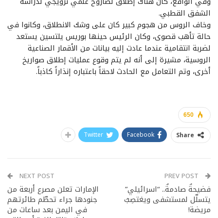
وفي الواقع، كان هناك إطلاق لصاروخ علمي نرويجي لدراسة
الشفق القطبي.
وخاف الروس من هجوم كبير كان على وشك الانطلاق، وكانوا في
حالة تأهب قصوى، وكان الرئيس حينها بوريس يلتسين يستعد
لضربة انتقامية عندما عادت إليه بيانات من الأقمار الصناعية
الروسية، مشيرة إلى أنه لم يتم وقوع عمليات إطلاق صواريخ
أخرى، وتم التعامل مع الحادث لاحقاً باعتباره إنذاراً كاذباً.
650
Twitter
Facebook
Share
NEXT POST
PREV POST
فضيحةٌ صادمةٌ.. “اسرائيلي”
الإمارات تعلن مصرع أربعة من
يتسلّل لمستشفى ويغتصِبُ
جنودها جراء تحطّم طائرتهم
مريضة!
في اليمن بعد ساعات من