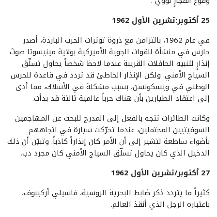
وقوع انفجارٍ نووي”.
25 أكتوبر:تشرين الأول 1962
في عام 1962، بالتزامن مع ذروة توترات الحرب الباردة، أصدر
حارس في منشأة للقوات الجوية الأميركية بولاية مينيسوتا صوتَ
إنذارٍ لتنبيه الحافلات القريبة عندما لاحظ شخصاً يحاول تسلّق
السياج الأمني. ولكن الإنذار الخاطئ قد تردد في قاعدة للحرس
الوطني في ويسكونسن، بسبب مشكلة في الأسلاك، مما أدى
إلى اعتقاد الطيارين بأن هناك حرباً عالمية ثالثة قد بدأت.
وكانت الطائرات تتجه بالفعل إلى المدرج للبحث عن المهاجمين
السوفيتيين المحتملين، عندما تحرّكت سيارة في اتجاههم
بأضواء ساطعة لتشير إلى أن الأمر كان إنذاراً كاذباً. وتبيّن أن ذلك
الدخيل الذي كان يحاول تسلّق السياج الأمني كان مجرد دب.
27 أكتوبر/تشرين الأول 1962
كثيراً ما يتردد ذكر ضابط البحرية الروسية، فاسيلي أركيبوف،
باعتباره الرجل الذي أنقذ العالم.