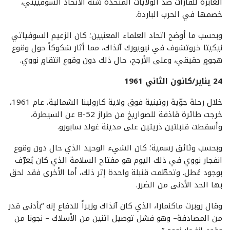
العابرة للقارات ضد الولايات المُتحدة شنّه الاتحاد السوفييتي،
خصمها في الحرب الباردة.
وبحسب ما أوضح اتحاد العلماء المعنيين؛ كان الزعيم السوفياتي
نيكيتا خروتشوف في نيويورك آنذاك، مما أثار شكوكاً حول وقوع
هجومٍ حقيقي، وعلى الأرجح، حال ذلك دون وقوع انتقامٍ نووي.
24 يناير/كانون الثاني 1961
خلال رحلة جوّية روتينية فوق ولاية كارولينا الشمالية، عام 1961،
خرجت طائرة قاذفة للصواريخ من طراز B-52 عن السيطرة،
وأسقطت قنبلتين ذريتين على مدينة غولد سابورو.
وبحسب وثائق رسمية؛ كان الشيء الوحيد الذي حال دون وقوع
انفجار نووي في ذلك اليوم هو مفتاح السلامة الذي كان يُعرّف
بوجود عُطل. وتحطّمت قنبلة واحدة إثر ذلك، أما الأخرى فقد لحق
بها الحد الأدنى من الضرر.
وقال روبرت ماكنمارا، الذي كان آنذاك وزيراً للدفاع إنه “بأدنى قدر
من المصادفة– وهو فشل توصيل اثنين من الأسلاك – نجونا من