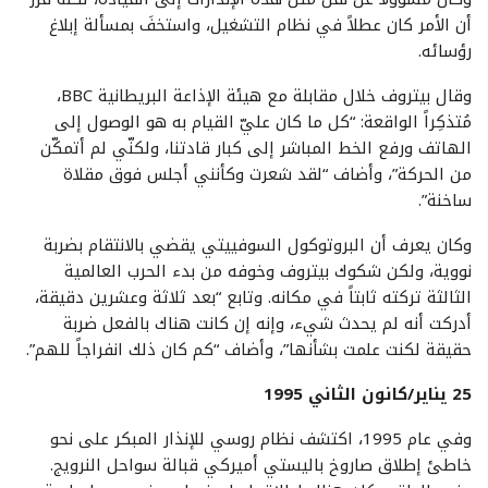
أن الأمر كان عطلاً في نظام التشغيل، واستخفَ بمسألة إبلاغ
رؤسائه.
وقال بيتروف خلال مقابلة مع هيئة الإذاعة البريطانية BBC،
مُتذكِراً الواقعة: “كل ما كان عليّ القيام به هو الوصول إلى
الهاتف ورفع الخط المباشر إلى كبار قادتنا، ولكنّي لم أتمكّن
من الحركة”، وأضاف “لقد شعرت وكأنني أجلس فوق مقلاة
ساخنة”.
وكان يعرف أن البروتوكول السوفييتي يقضي بالانتقام بضربة
نووية، ولكن شكوك بيتروف وخوفه من بدء الحرب العالمية
الثالثة تركته ثابتاً في مكانه. وتابع “بعد ثلاثة وعشرين دقيقة،
أدركت أنه لم يحدث شيء، وإنه إن كانت هناك بالفعل ضربة
حقيقة لكنت علمت بشأنها”، وأضاف “كم كان ذلك انفراجاً للهم”.
25 يناير/كانون الثاني 1995
وفي عام 1995، اكتشف نظام روسي للإنذار المبكر على نحو
خاطئ إطلاق صاروخ باليستي أميركي قبالة سواحل النرويج.