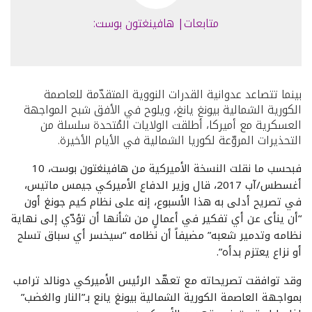
متابعات| هافينغتون بوست:
بينما تتصاعد عدوانية القدرات النووية المتقدّمة للعاصمة
الكورية الشمالية بيونغ يانغ، ويلوح في الأفق شبح المواجهة
العسكرية مع أميركا، أطلقت الولايات المُتحدة سلسلة من
التحذيرات المروّعة لكوريا الشمالية في الأيام الأخيرة.
فبحسب ما نقلت النسخة الأميركية من هافينغتون بوست، 10
أغسطس/آب 2017، قال وزير الدفاع الأميركي جيمس ماتيس،
في تصريح أدلى به هذا الأسبوع، إنه على نظام كيم جونغ أون
“أن ينأى عن أي تفكير في أعمالٍ من شأنها أن تؤدّي إلى نهاية
نظامه وتدمير شعبه” مضيفاً أن نظامه “سيخسر أي سباق تسلح
أو نزاع يعتزم بدأه”.
وقد توافقت تصريحاته مع تعهّد الرئيس الأميركي دونالد ترامب
بمواجهة العاصمة الكورية الشمالية بيونغ يانع بـ”النار والغضب”