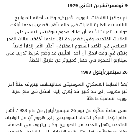
9 نوفمبر/تشرين الثاني 1979
تم تجهيز القاذفات النووية الأميركية وكانت أطقم الصواريخ
الباليستية العابرة للقارات في حالة تأهب قصوى، بعدما أبلغت
حواسب “نوراد” الآلية بأن هناك هجوم سوفيتي رئيسي على
الولايات المُتحدة، وفي غضون دقائق، عندما أخفقت بيانات القمر
الصناعي في تأكيد الهجوم المفترض، اُعتُبِر الأمر إنذاراً كاذباً.
وتبيّن في وقت لاحق أن أحد الفنّيين قد وضع شريط تدريب على
سيناريو الهجوم في جهاز كمبيوتر عن طريق الخطأ.
26 سبتمبر/أيلول 1983
يُعدُ الضابط العسكري السوفييتي ستانيسلاف بيتروف بطلاً آخر
غير معروف إلى حد كبير، قد يُعزى إليه الفضل في منع ضربة
نووية انتقامية خاطئة.
ففي ساعة مبكّرة من يوم 26 سبتمبر/أيلول من عام 1983، أشار
نظام الإنذار المبكر للاتحاد السوفييتي إلى هجوم آتٍ من الولايات
المتحدة يشمل العديد من الصواريخ، وكان بيتروف في الخدمة،
وكان مسؤولاً عن نقل مثل هذه الإنذارات إلى القيادة، لكنه قرر