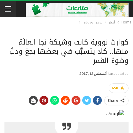
Home
أخبار
عربي ودولي
كوارث نووية كانت وشيكةً نجا العالَمُ
منها.. كاد يتسبَّب في بعضها بجعٌ ودبٌّ
وضوءُ القمر
Last updated
أغسطس 12, 2017
650
Share