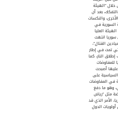
 خلال “الهيئة
التفكك، بعد أن
لأخرى، والنكسات
ة السورية في
لهيئة العليا
 سوريا انتهت
ادين القتال”،
تي تمت في إطار
طلاق النار، كما
ا للمفاوضات
عليها أصبحت
السياسية على
ة في المفاوضات
 وهو ما دفع
رضة مثل “رياض
، الأمر الذي قد
 أولويات الدول