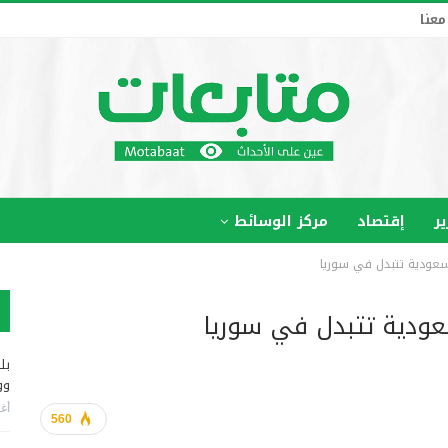
معنا
ير
إقتصاد
مركز الوسائط
سعودية تتبدل في سوريا
عودية تتبدل في سوريا
بل
وو
أغس
560