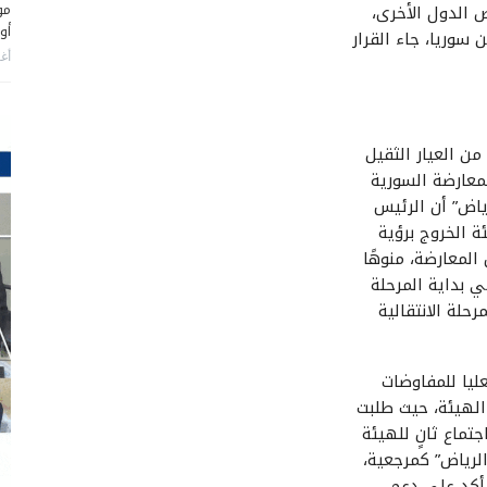
مو
 الدول الأخرى،
أو
وريا، جاء القرار
أغس
من العيار الثقيل
معارضة السورية
رياض” أن الرئيس
ة الخروج برؤية
لمعارضة، منوهًا
ي بداية المرحلة
رحلة الانتقالية
عليا للمفاوضات
الهيئة، حيث طلبت
تماع ثانٍ للهيئة
لرياض” كمرجعية،
 أكد على دعم