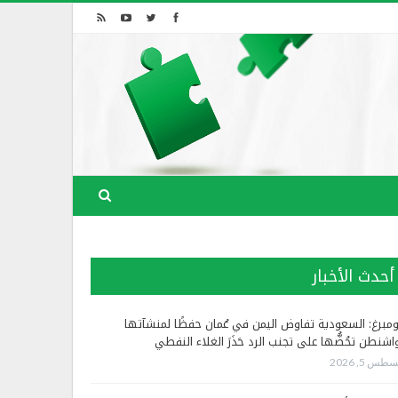
أحدث الأخبار
ومبرغ: السعودية تفاوض اليمن في عُمان حفظًا لمنشآتها
اشنطن تحُضُّها على تجنب الرد حَذَرَ الغلاء النفطي
طس 5, 2026