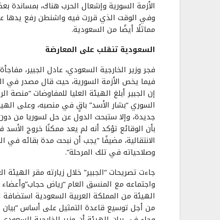
الأزمة السورية وإشعال الحرب هناك، بمساندة بعض
وفي الوقت الذي قررت فيه واشنطن رفع يدها عن س
مماثلًا أيضًا من السعودية.
السعودية تنقلب على المعارضة
فجر وزير الخارجية السعودي، عادل الجبير، مفاجأة 
فيما يخص الأزمة السورية، حيث قال مصدر في ال
إن الجبير أبلغ الهيئة العليا للمفاوضات “منصة ال
السوري “بشار الأسد” باقٍ في منصبه، وعلى الهيئ
جديدة، وإلا ستبحث الدول عن حل لسوريا من دون ا
بأن الوقائع تؤكد أنه لم يعد ممكنًا خروج الأسد ف
الانتقالية، مضيفًا “يجب أن نبحث مدة بقائه في الم
وصلاحياته في تلك المرحلة”.
جاءت تصريحات “الجبير” خلال زيارته مقر الهيئة ال
واجتماعه مع المنسق العام “رياض حجاب”وأعضاء 
الهيئة من المملكة العربية السعودية استضافة اج
من أجل توسيع قاعدة التمثيل على أساس “بيان ا
وجاء في بيان الهيئة أن وزير الخارجية السعودي