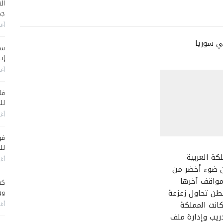
جد
أغس
سي
إير
أغس
فا
لل
أغس
فو
لل
كة العربية
أغس
ون ضوء أخضر من
مواقف آخرها
كش
طن تحاول زعزعة
وي
انت المملكة
أغس
ريب وإدارة ملف