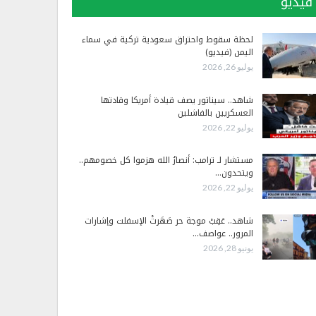
فيديو
لحظة سقوط واحتراق سعودية تركية في سماء
اليمن (فيديو)
يوليو 26, 2026
شاهد.. سيناتور يصف قيادة أمريكا وقادتها
العسكريين بالفاشلين
يوليو 22, 2026
مستشار لـ ترامب: أنصارُ الله هزموا كل خصومهم..
ويتحدون…
يوليو 22, 2026
شاهد.. عَقِبْ موجة حر صَهَرتْ الإسفلت وإشارات
المرور.. عواصف…
يونيو 28, 2026