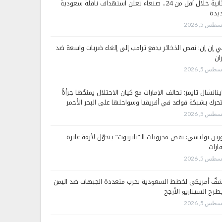
الثانية خلال أقل من 24.. صنعاء تعلن استهداف ناقلة سعودية
يدة
طس 5, 2026
 إن إن: نقص الذخائر يدفع ترامب إلى إلغاء ضربات واسعة ضد
ان
طس 5, 2026
ينانشال تايمز: تحالف الإمارات مع كيان الاحتلال يمنحُها جرأةً
تحرك بشبكة قواعد في أفريقيا وسواحلها على البحر الأحمر
طس 5, 2026
رين بوليسي: نقص مخزونات الـ”باتريوت” يتحوّل لأزمة عابرة
قارات
طس 5, 2026
فٌ أمريكي لخطط السعودية بحرب متعددة الجبهات ضد اليمن
طرح السيناريو الأرجح
طس 5, 2026