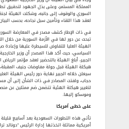
المملكة المستمر، وعلى بذل الجهود لتحقيق تط
السوري والوقوف إلى جانبه، وشكلت الهيئة لجنة
لعقد هذا اللقاء وتأمين سبل نجاحه، بحسب البيان.
في ذات الإطار كشف مصدر في المعارضة السوري
تبحث عن دور لها في الأزمة السورية من خلال ال
الهيئة العليا للتفاوض للسيطرة عليها وإعادة ص
السياسي، حيث أكد هذا المصدر أن وزير الخارجية
الجبير، أبلغ الهيئة بالتحضير لعقد مؤتمر الرياض ال
هيكلة الهيئة قبل جولة مفاوضات جنيف المقبلة، 
سيعلن خلاله الجبير نهاية دور رئيس الهيئة العلي
حجاب، ولفتت المصادر في ذات الشأن إلى أن مس
لتغيير هيكلة الهئية تتضمن ضم ممثلين عن منص
وموسكو إليها.
على خطى أمريكا
تأتي هذه التطورات السعودية بعد أسابيع قليلة 
أمريكية مماثلة اتخذتها إدارة الرئيس “دونالد ترا