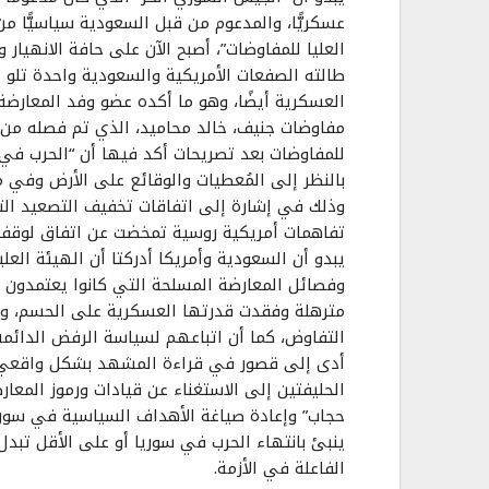
عسكريًّا، والمدعوم من قبل السعودية سياسيًّا من
العليا للمفاوضات”، أصبح الآن على حافة الانهيار و
طالته الصفعات الأمريكية والسعودية واحدة تلو ا
العسكرية أيضًا، وهو ما أكده عضو وفد المعارض
مفاوضات جنيف، خالد محاميد، الذي تم فصله من ا
للمفاوضات بعد تصريحات أكد فيها أن “الحرب في
بالنظر إلى المُعطيات والوقائع على الأرض وفي مي
وذلك في إشارة إلى اتفاقات تخفيف التصعيد ال
تفاهمات أمريكية روسية تمخضت عن اتفاق لوقف إ
يبدو أن السعودية وأمريكا أدركتا أن الهيئة العلي
وفصائل المعارضة المسلحة التي كانوا يعتمدون 
مترهلة وفقدت قدرتها العسكرية على الحسم، و
التفاوض، كما أن اتباعهم لسياسة الرفض الدائم
أدى إلى قصور في قراءة المشهد بشكل واقعي،
الحليفتين إلى الاستغناء عن قيادات ورموز المعا
حجاب” وإعادة صياغة الأهداف السياسية في سوريا
ينبئ بانتهاء الحرب في سوريا أو على الأقل تبدل
الفاعلة في الأزمة.