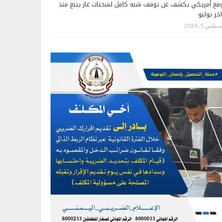
قع أمريكي يكشف عن توقف شبه كامل لشحنات غاز ينبع منذ
اخر يوليو
طس 5, 2026