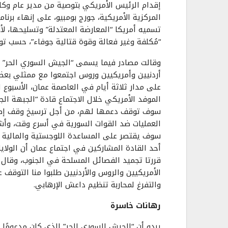
إقدام الرئيس الأمريكي بتوصية من مدير عام وكال
المركزية الأمريكية، جورج بومبيو، على إنهاء برنا
تسميه أمريكا “المعارضة المعتدلة” وتسليحها، لأ
“مُكلفة وغير فعالة وقوة قتالية جوفاء”، حسب تو
وقالت مصادر فيما يسمى “الجيش السوري الحر” 
أردنيين وأمريكيين وروس اجتمعوا مع ممثلي بع
على مدار ثلاثة أيام في العاصمة عمان، الأسبوع ا
الموفد الأمريكي خلال الاجتماع قادة “الجبهة الجنو
سوف توقف دعمها لهم، من أجل ترسيخ وقف إطلا
العمليات ضد القوات السورية في أسرع وقت، وأشا
سوف يقتصر على المساعدة اللوجستية والمالية
أحد القادة المشاركين في اجتماع عمان أن الولاي
قررتا تجميد الفصائل المسلحة في الجنوب، وقال 
الأمريكيين والروس والأردنيين طلبوا منا التوقف ع
والتفرغ لمحاربة تنظيم داعش الإرهابي.
رهانات خاسرة
يبدو أن “الجيش السوري الحر” الذي كان مدعومًا 