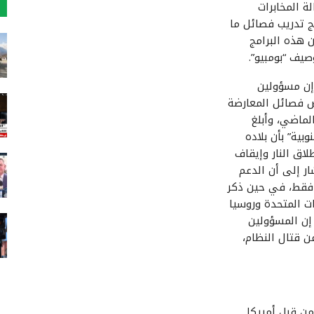
ة المخابرات
مج تدريب فصائل ما
ن هذه البرامج
صيف “بومبيو”.
إن مسؤولين
ض فصائل المعارضة
لماضي، وأبلغ
بية” بأن بلاده
ق النار وإيقاف
ر إلى أن الدعم
 فقط، في حين ذكر
ات المتحدة وروسيا
إن المسؤولين
ن قتال النظام،
من قبل أمريكا