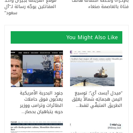
بالإكراه ولحظة انتشاله هاتف
موقع الفريضة بجيزان وأحد
فتاة بالعاصمة صنعاء
المقاتلين يوجّه رسالة لـ”آل
سعود”
You Might Also Like
“ميدل آيست آي”: توسيع
جنود البحرية الأمريكية
اليمن هجماتِه شمالاً يغلِق
يعذّبون فوق حاملات
الطريقَ المتبقّي لنفط…
الطائرات وترامب ووزير
حربه يتباهيان بحصار…