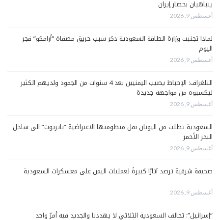
يتباهيان بحصار إيران
أغسطس 9, 2026
لماذا تجنبت وزارة الطاقة السعودية ذكر سبب حريق مصفاة “أرامكو” فجر
اليوم
أغسطس 9, 2026
التلغراف: الإحباط يصيب اليمنيين بعد 4 سنوات من الجمود ولديهم الكثير
ليكسبوه من مواجهة جديدة
أغسطس 9, 2026
السعودية تطلب من اليونان نقل منظومتها الاعتراضية “باتريوت” الى ساحل
البحر الأحمر
أغسطس 9, 2026
صحيفة شرقية ترصد آثارًا كبيرةً لعمليات اليمن على معسكرات السعودية
أغسطس 9, 2026
“إسرائيل”: تحالف السعودية الثلاثي لا يهددنا والجديد فيه أمرٌ واحد