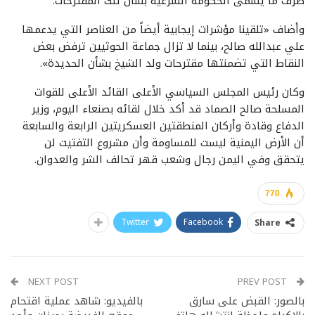
طرف ما يسمى الحكومة الشرعية بشأن تلك المقترحات.
وأضاف «تلقينا مؤشرات إيجابية أيضاً من العناصر التي يدعمها
علي عبدالله صالح، بينما لا تزال جماعة الحوثيين ترفض بعض
النقاط التي تضمنتها مقترحات ولد الشيخ بشأن الحديدة».
وكان رئيس المجلس السياسي الأعلى القائد الأعلى للقوات
المسلحة صالح الصماد قد أكد خلال لقائه بصنعاء اليوم، وزير
الدفاع وقادة وأركان المنطقتين العسكريتين الرابعة والسابعة
أن الأرض اليمنية ليست للمساومة وأن مشروع التفتيت لن
يتحقق وفي اليمن رجال وشعب قهر تحالف الشر والعدوان.
770
Twitter
Facebook
Share
NEXT POST
PREV POST
بالصور: القبض على سارق
بالفيديو: شاهد عملية اقتحام