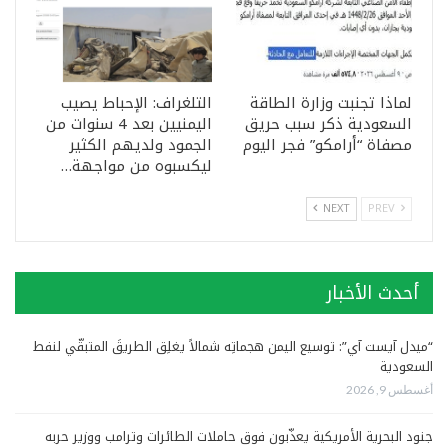
لماذا تجنبت وزارة الطاقة
التلغراف: الإحباط يصيب
السعودية ذكر سبب حريق
اليمنيين بعد 4 سنوات من
مصفاة “أرامكو” فجر اليوم
الجمود ولديهم الكثير
ليكسبوه من مواجهة…
NEXT
PREV
أحدث الأخبار
“ميدل آيست آي”: توسيع اليمن هجماتِه شمالاً يغلِق الطريقَ المتبقّي لنفط
السعودية
أغسطس 9, 2026
جنود البحرية الأمريكية يعذّبون فوق حاملات الطائرات وترامب ووزير حربه