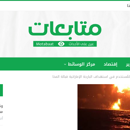
ا
ير
إقتصاد
مركز الوسائط
ستخدم في استهداف البارجة الإماراتية قبالة المخا
وك
مخ
أغس