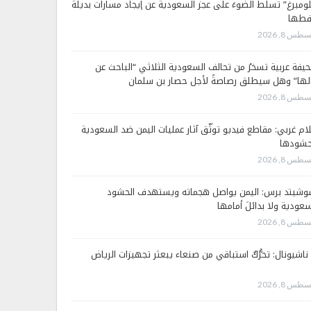
لومبرغ” تسلّط الضوءَ على عجز السعودية عن إيجاد مسارات بديلة
فطها
طس 8, 2026
يفة عربية تسخرُ من تحالف السعودية الثلاثي “الباحث عن
لها” وهل سيطلق رصاصةً لأجل حصار بن سلمان
طس 8, 2026
لام غربي: مقاطع فيديو توثّق آثار عمليات اليمن ضد السعودية
شودها
طس 8, 2026
وشيتد برس: اليمن يواصل هجماته ويستهدف الحشود
سعودية ولا بدائلَ أمامها
طس 8, 2026
 ناشيونال: تحرُّكٌ استباقي من صنعاء يبعثر تجهيزات الرياض
طس 8, 2026