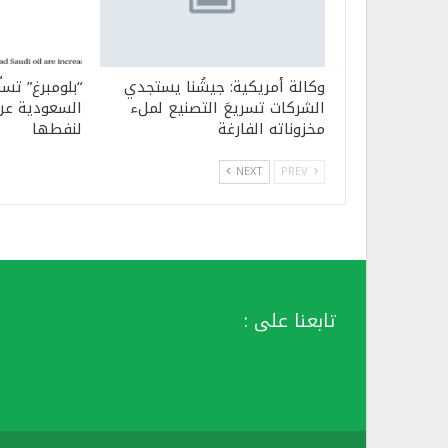
وكالة أمريكية: جيشُنا يستجدي
“بلومبرغ” تسل
الشركات تسريعَ التصنيع لملء
السعودية عن 
مخزوناته الفارغة
لنفطها
NEXT
PREV
تابعنا على :