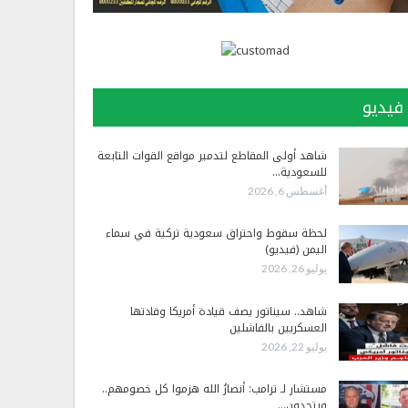
فيديو
شاهد أولى المقاطع لتدمير مواقع القوات التابعة
للسعودية…
أغسطس 6, 2026
لحظة سقوط واحتراق سعودية تركية في سماء
اليمن (فيديو)
يوليو 26, 2026
شاهد.. سيناتور يصف قيادة أمريكا وقادتها
العسكريين بالفاشلين
يوليو 22, 2026
مستشار لـ ترامب: أنصارُ الله هزموا كل خصومهم..
ويتحدون…