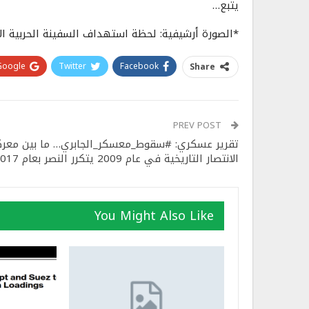
يتبع…
*الصورة أرشيفية: لحظة استهداف السفينة الحربية الإ
Google+
Twitter
Facebook
Share
PREV POST
تقرير عسكري: #سقوط_معسكر_الجابري… ما بين معرك
الانتصار التاريخية في عام 2009 يتكرر النصر بعام 2017
You Might Also Like