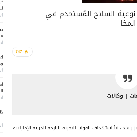
“ب
لن
وعية السلاح المُستخدم في
أغس
المخا
صح
ما
أغس
747
إع
وح
أغس
أس
ال
ات | وكالات
أغس
ذا
أغس
اشد ، نبأ استهداف القوات البحرية للبارجة الحربية الإماراتية