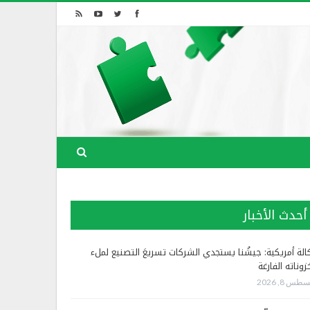
أحدث الأخبار
الة أمريكية: جيشُنا يستجدي الشركات تسريعَ التصنيع لملء
زوناته الفارغة
طس 8, 2026