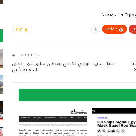
ماراتية “سويفت”
ReddIt
747
NEXT POST
ة
اغتيال عقيد موالي لهادي وقيادي سابق في اللجان
الشعبية بأبين