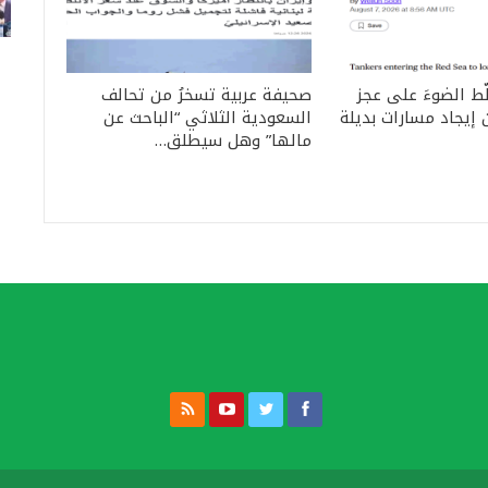
ّط الضوءَ على عجز
صحيفة عربية تسخرُ من تحالف
إيجاد مسارات بديلة
السعودية الثلاثي “الباحث عن
مالها” وهل سيطلق…