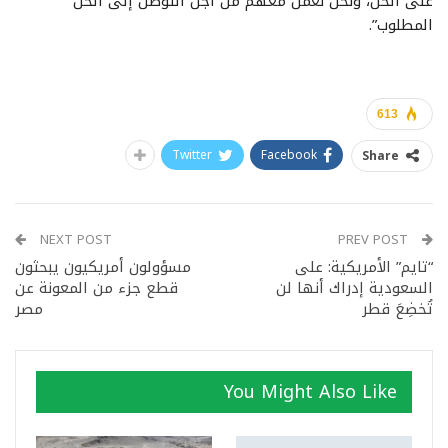
على الحل، ونحن نعمل معهم من أجل التوصل إلى الحل
المطلوب”.
613
Twitter
Facebook
Share
NEXT POST
PREV POST
“تايم” الأمريكية: على
مسؤولون أمريكيون يبحثون
السعودية إدراك أنها لن
قطع جزء من المعونة عن
تُخضِعَ قطر
مصر
You Might Also Like