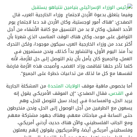
وفيما يتعلق بدعوة الأردن لاجتماع وزراء الخارجية العرب، قال
الصفدي: “هناك أمور لوجستية، وكان الأردن قد دعا لاجتماع يوم
الأحد المقبل، وكان لا بد من التنسيق مع كافة الأشقاء من أجل
التوافق على موعد، وكان هناك الوقت المناسب الذي شعرنا بأن
أكثر عدد من وزراء الخارجية العرب سيكون موجودا، ولكن التحرك
بدأ منذ اليوم الأول، والتشاور بدأ كذلك، ونحن مستمرون في
العمل، والجميع كان يأمل بأن يتم التوصل إلى حل للأزمة، لأنه
كلما تأخر حلها تفاقمت وزاد الغضب، وأصبحت هذه الأزمة فارضة
لنفسها مع كل ما لذلك من تداعيات خطرة على الجميع”.
أما بخصوص ماهية موقف
الولايات المتحدة
من المشكلة الجارية
في
القدس
، فقال الصفدي: “إن الموقف الأمريكي يقول إنه
يريد الحل، والمساعدة في إيجاد سبل للتوصل للحل، وهم
يسعون مع الطرفين من أجل الوصول إلى الحل، ونحن منخرطون
حتى الساعة في مباحثات معهم، وهناك جهود مشتركة معهم
ومع الجانب الفلسطيني، والآن هناك حديث أردني أمريكي،
وفلسطيني أمريكي أيضا، والأمريكيون يقولون إنهم يعملون