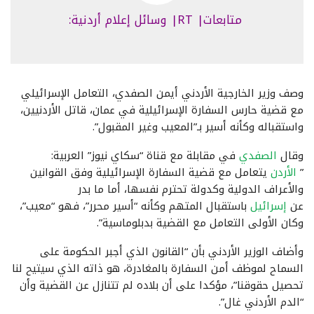
متابعات| RT| وسائل إعلام أردنية:
وصف وزير الخارجية الأردني أيمن الصفدي، التعامل الإسرائيلي
مع قضية حارس السفارة الإسرائيلية في عمان، قاتل الأردنيين،
واستقباله وكأنه أسير بـ”المعيب وغير المقبول”.
وقال
الصفدي
في مقابلة مع قناة “سكاي نيوز” العربية:
”
الأردن
يتعامل مع قضية السفارة الإسرائيلية وفق القوانين
والأعراف الدولية وكدولة تحترم نفسها، أما ما بدر
عن
إسرائيل
باستقبال المتهم وكأنه “أسير محرر”، فهو “معيب”،
وكان الأولى التعامل مع القضية بدبلوماسية”.
وأضاف الوزير الأردني بأن “القانون الذي أجبر الحكومة على
السماح لموظف أمن السفارة بالمغادرة، هو ذاته الذي سيتيح لنا
تحصيل حقوقنا”، مؤكدا على أن بلاده لم تتنازل عن القضية وأن
“الدم الأردني غال”.