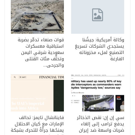
وكالة أمريكية: جيشُنا
قوات صنعاء تدمّر بضربة
يستجدي الشركات تسريعَ
استباقية معسكرات
التصنيع لملء مخزوناته
سعودية شرقي اليمن
الفارغة
وتخلّف مئات القتلى
والجرحى…
سي إن إن: نقص الذخائر
فاينانشال تايمز: تحالف
يدفع ترامب إلى إلغاء
الإمارات مع كيان الاحتلال
ضربات واسعة ضد إيران
يمنحُها جرأةً للتحرك بشبكة