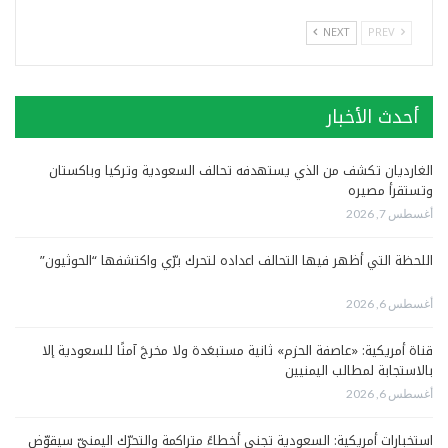
NEXT
PREV
أحدث الأخبار
الغارديان تكشف من الذي يستهدفه تحالف السعودية وتركيا وباكستان
وتستقرأ مصيره
أغسطس 7, 2026
اللحظة التي أظهر فيها التحالف اعداده لتحرك برّي واكتشفها “الحوثيون”
أغسطس 6, 2026
قناة أمريكية: «عاصفة الحزم» ثانية مستبعَدة ولا مخرجَ آمنًا للسعودية إلا
بالاستجابة لمطالب اليمنيين
أغسطس 6, 2026
استخبارات أمريكية: السعودية تجني أخطاءً متراكمة والتحرّك اليمنيّ سيقوّض