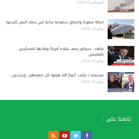
أغسطس 6, 2026
لحظة سقوط واحتراق سعودية تركية في سماء اليمن (فيديو)
يوليو 26, 2026
شاهد.. سيناتور يصف قيادة أمريكا وقادتها العسكريين
بالفاشلين
يوليو 22, 2026
مستشار لـ ترامب: أنصارُ الله هزموا كل خصومهم.. ويتحدون…
يوليو 22, 2026
تابعنا على :