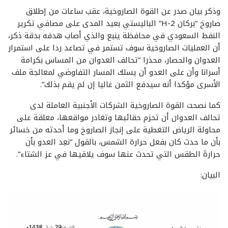
وذكر بيان صدر عن القوة الصاروخية، عقب ساعات من إطلاق
صاروخ “بركان H-2” الباليستي بعيد المدى على مصافي تكرير
النفط السعودي في محافظة ينبع والذي أصاب هدفه بدقة ذكر،
أن العمليات الصاروخية سوف تستمر في تصاعد ردا على استمرار
العدوان والحصار، محذرا “تحالف العدوان من المساس بكرامة
أسرانا وأن على العدو أن يسلك المسار التفاوضي لمعالجة ملف
الأسرى مؤكدا أنه سيدفع الثمن غاليا إن لم يقم بذلك”.
كما نصحت القوة الصاروخية الشركات الأجنبية العاملة لدى
تحالف العدوان أن تحزم حقائبها وتغادر مواقعها، معلقة على
محاولة الرياض التغطية على إنجاز الصاروخ وما أحدثه من خسائر
بأن ما حدث كان بفعل حرارة الشمس، بالقول “نعِد العدو بأن
حرارةَ الطقس التي تحدث عنها سوف يلاقيها في عز الشتاء”.
البيان: