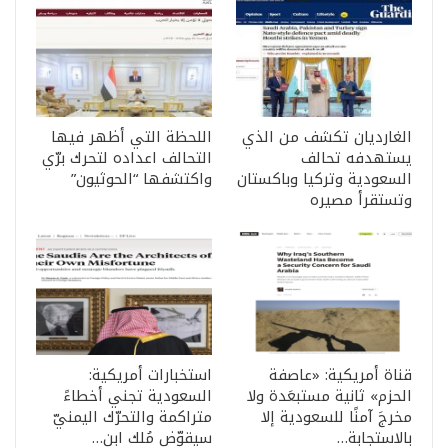
الغارديان تكشف من الذي
اللحظة التي أظهر فيها
يستهدفه تحالف
التحالف اعداده لتحرك برّي
السعودية وتركيا وباكستان
واكتشفها “الحوثيون”
وتستقرأ مصيره
قناة أمريكية: «عاصفة
استخبارات أمريكية:
الحزم» ثانية مستبعَدة ولا
السعودية تجني أخطاءً
مخرجَ آمنًا للسعودية إلا
متراكمة والتحرّك اليمنيّ
بالاستجابة…
سيقوّض مُلك ابن…