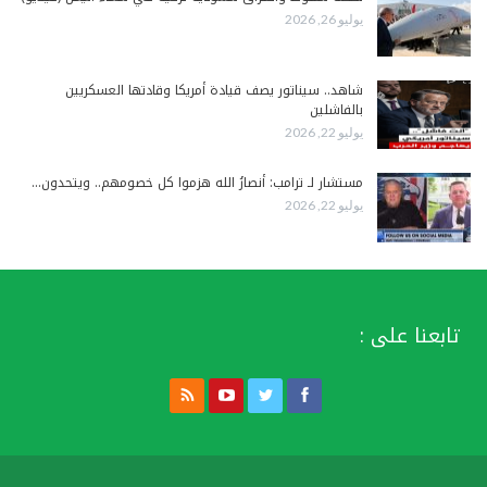
يوليو 26, 2026
شاهد.. سيناتور يصف قيادة أمريكا وقادتها العسكريين
بالفاشلين
يوليو 22, 2026
مستشار لـ ترامب: أنصارُ الله هزموا كل خصومهم.. ويتحدون…
يوليو 22, 2026
تابعنا على :