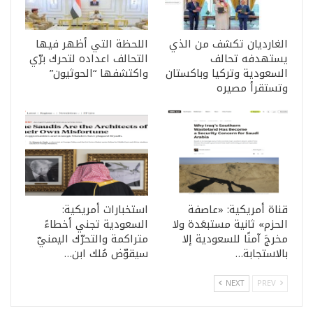
الغارديان تكشف من الذي
اللحظة التي أظهر فيها
يستهدفه تحالف
التحالف اعداده لتحرك برّي
السعودية وتركيا وباكستان
واكتشفها “الحوثيون”
وتستقرأ مصيره
قناة أمريكية: «عاصفة
استخبارات أمريكية:
الحزم» ثانية مستبعَدة ولا
السعودية تجني أخطاءً
مخرجَ آمنًا للسعودية إلا
متراكمة والتحرّك اليمنيّ
بالاستجابة…
سيقوّض مُلك ابن…
NEXT
PREV