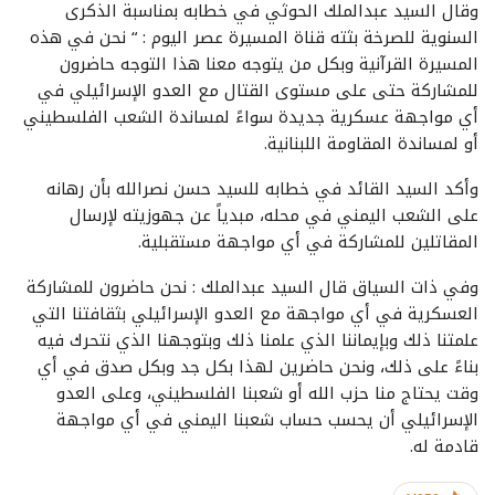
وقال السيد عبدالملك الحوثي في خطابه بمناسبة الذكرى
السنوية للصرخة بثته قناة المسيرة عصر اليوم : “ نحن في هذه
المسيرة القرآنية وبكل من يتوجه معنا هذا التوجه حاضرون
للمشاركة حتى على مستوى القتال مع العدو الإسرائيلي في
أي مواجهة عسكرية جديدة سواءً لمساندة الشعب الفلسطيني
أو لمساندة المقاومة اللبنانية.
وأكد السيد القائد في خطابه للسيد حسن نصرالله بأن رهانه
على الشعب اليمني في محله، مبدياً عن جهوزيته لإرسال
المقاتلين للمشاركة في أي مواجهة مستقبلية.
وفي ذات السياق قال السيد عبدالملك : نحن حاضرون للمشاركة
العسكرية في أي مواجهة مع العدو الإسرائيلي بثقافتنا التي
علمتنا ذلك وبإيماننا الذي علمنا ذلك وبتوجهنا الذي نتحرك فيه
بناءً على ذلك، ونحن حاضرين لهذا بكل جد وبكل صدق في أي
وقت يحتاج منا حزب الله أو شعبنا الفلسطيني، وعلى العدو
الإسرائيلي أن يحسب حساب شعبنا اليمني في أي مواجهة
قادمة له.