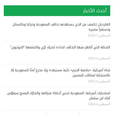
أحدث الأخبار
الغارديان تكشف من الذي يستهدفه تحالف السعودية وتركيا وباكستان
وتستقرأ مصيره
أغسطس 7, 2026
اللحظة التي أظهر فيها التحالف اعداده لتحرك برّي واكتشفها “الحوثيون”
أغسطس 6, 2026
قناة أمريكية: «عاصفة الحزم» ثانية مستبعَدة ولا مخرجَ آمنًا للسعودية إلا
بالاستجابة لمطالب اليمنيين
أغسطس 6, 2026
استخبارات أمريكية: السعودية تجني أخطاءً متراكمة والتحرّك اليمنيّ سيقوّض
مُلك ابن سلمان
أغسطس 6, 2026