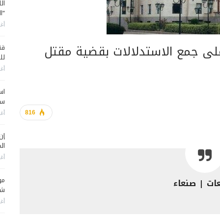
ال
“ا
أغس
 على جمع الاستدلالات بقضية مقتل
قن
لل
أغس
اس
سي
816
أغس
إن
الم
أغس
مو
عات | صنعاء
شم
أغس