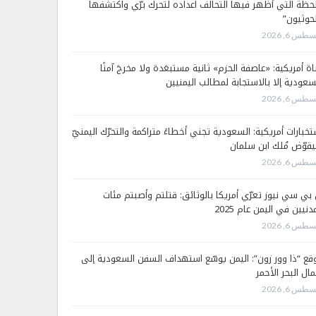
لحظة التي أظهر فيها التحالف اعداده لتحرك برّي واكتشفها
لحوثيون”
طس 6, 2026
اة أمريكية: «عاصفة الحزم» ثانية مستبعَدة ولا مخرجَ آمنًا
سعودية إلا بالاستجابة لمطالب اليمنيين
طس 6, 2026
تخبارات أمريكية: السعودية تجني أخطاءً متراكمة والتحرّك اليمنيّ
قوّض مُلك ابن سلمان
طس 6, 2026
 بي سي نيوز تعرّي أمريكا بالوثائق: قتلتم وأصبتم مئات
دنيين في اليمن عام 2025
طس 6, 2026
قع “ذا وور زون”: اليمن يوسّع استهداف السفن السعودية إلى
ال البحر الأحمر
طس 6, 2026