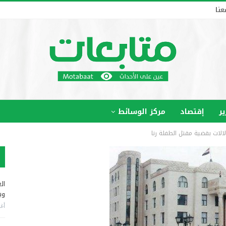
عنا
ير
إقتصاد
مركز الوسائط
لالات بقضية مقتل الطفلة رنا
ال
وب
أغس