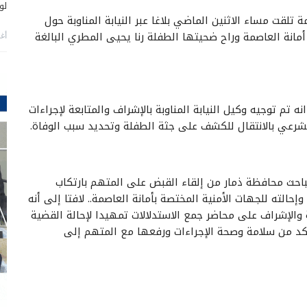
لو
 تلقت مساء الاثنين الماضي بلاغا عبر النيابة المناوبة حول
انة العاصمة وراح ضحيتها الطفلة رنا يحيى المطري البالغة
أغس
نه تم توجيه وكيل النيابة المناوبة بالإشراف والمتابعة لإجراءات
شرعي بالانتقال للكشف على جثة الطفلة وتحديد سبب الوفاة.
احث محافظة ذمار من إلقاء القبض على المتهم بارتكاب
لمدعو محمد مجاهد سعد المغربي (40 سنة) وإحالته للجهات الأمنية المختصة بأمانة العاصمة.. لافتا إلى أنه
عة والإشراف على محاضر جمع الاستدلالات تمهيدا لإحالة القضية
تأكد من سلامة وصحة الإجراءات ورفعها مع المتهم إلى