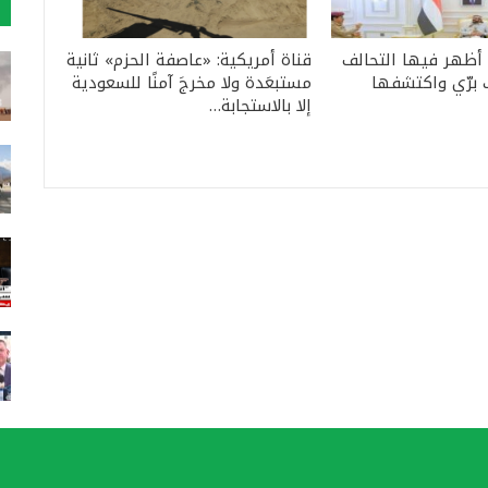
 أظهر فيها التحالف
قناة أمريكية: «عاصفة الحزم» ثانية
 برّي واكتشفها
مستبعَدة ولا مخرجَ آمنًا للسعودية
إلا بالاستجابة…