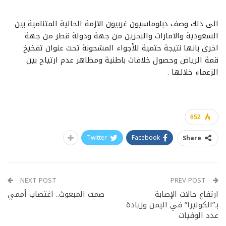
الى ذلك وصف دبلوماسيون غربيون الازمة الحالية المتنامية بين
السعودية والامارات والبحرين من جهة ودولة قطر من جهة
اخرى بانها نتيجة حتمية للأجواء المشحونة تحت عنوان تفخيخ
قمة الرياض وحصول خلافات باطنية ومظاهر عدم ارتياح بين
الزعماء خلالها .
652
Twitter
Facebook
Share
NEXT POST
PREV POST
ارتفاع حالات الإصابة
صمت المبعوث.. اغتصاب أممي
بـ”الكوليرا” في اليمن وزيادة
عدد الوفيات