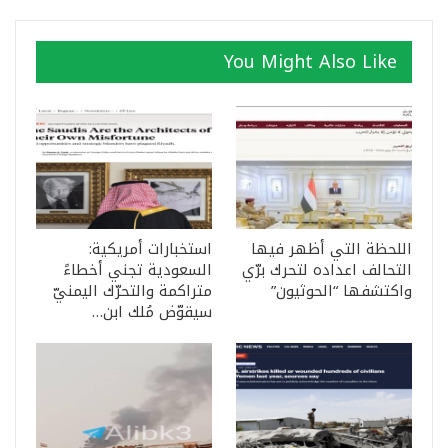
You Might Also Like
اللحظة التي أظهر فيها
استخبارات أمريكية:
التحالف اعداده لتحرك برّي
السعودية تجني أخطاءً
واكتشفها “الحوثيون”
متراكمة والتحرّك اليمنيّ
سيقوّض مُلك ابن…