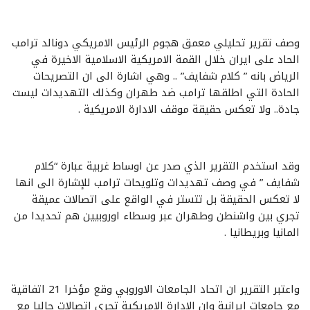
وصف تقرير تحليلي معمق هجوم الرئيس الامريكي دونالد ترامب
الحاد على ايران خلال القمة الامريكية الاسلامية الاخيرة في
الرياض بانه ” كلام شفايف” .. وهي اشارة الى ان التصريحات
الحادة التي اطلقها ترامب ضد طهران وكذلك التهديدات ليست
جادة.. ولا تعكس حقيقة موقف الادارة الامريكية .
وقد استخدم التقرير الذي صدر عن اوساط غربية عبارة “كلام
شفايف ” في وصف تهديدات وتلويحات ترامب للإشارة الى انها
لا تعكس الحقيقة بل تتستر في الواقع على اتصالات عميقة
تجري بين واشنطن وطهران عبر وسطاء اوروبيين هم تحديدا من
المانيا وبريطانيا .
واعتبر التقرير ان اتحاد الجامعات الاوروبي وقع مؤخرا 21 اتفاقية
مع جامعات ايرانية وان الادارة الامريكية تجري اتصالات حاليا مع