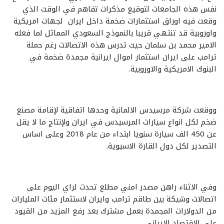
نفس هذه الجامعات لتوقيع مذكرات تفاهم في الوقت الذي
وقعت فيه اوراق استثمارات ضخمة داخل ايران لجهات امريكية
واوروبية قد تنتهي قريبا بالنموذج السعودي المماثل لما فعله
الامير محمد بن سلمان حيث تدرس هذه الاتصالات رغم حملة
ترامب على ايران استثمار اموال ايرانية مجمدة ضخمة في
البنوك الامريكية والاوروبية.
ووقعت شركة مرسيدس الالمانية وحدها اتفاقية لإقامة مصنع
ضخم لكل انواع سيارات المرسيدس في ايران ولإنتاج ما لا يقل
عن 450 الف سيارة سنويا ابتداء من عام 2018 وعلى اساس
التصدير لكل دول القارة الاسيوية.
وفي الاثناء راهن مصدر امني مطلع تحدث لراي اليوم على
اتصالات وشيكة بين طاقم ترامب وايران لاستثمار مئات المليارات
من الدولارات المجمدة بعمل مشترك بعد رفع المزيد من القيود
على الاقتصاد الايراني.