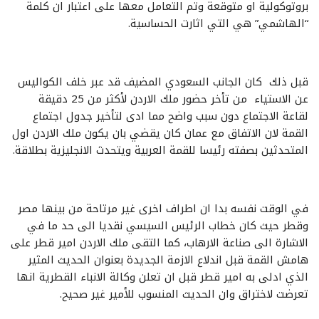
بروتوكولية او متوقعة وتم التعامل معها على اعتبار ان كلمة
“الهاشمي” هي التي اثارت الحساسية.
قبل ذلك كان الجانب السعودي المضيف قد عبر خلف الكواليس
عن الاستياء من تأخر حضور ملك الاردن لأكثر من 25 دقيقة
لقاعة الاجتماع دون سبب واضح مما ادى لتأخير جدول اجتماع
القمة لان الاتفاق مع عمان كان يقضي بان يكون ملك الاردن اول
المتحدثين بصفته رئيسا للقمة العربية ويتحدث الانجليزية بطلاقة.
في الوقت نفسه بدا ان اطراف اخرى غير مرتاحة من بينها مصر
وقطر حيث كان خطاب الرئيس السيسي نقديا الى حد ما في
الاشارة الى صناعة الارهاب، كما التقى ملك الاردن امير قطر على
هامش القمة قبل اندلاع الازمة الجديدة بعنوان الحديث المثير
الذي ادلى به امير قطر قبل ان تعلن وكالة الانباء القطرية انها
تعرضت لاختراق وان الحديث المنسوب للأمير غير صحيح.