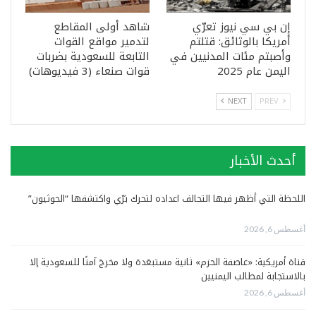
إن بي سي نيوز تعرّي
شاهد أولى المقاطع
أمريكا بالوثائق: قتلتم
لتدمير مواقع القوات
وأصبتم مئات المدنيين في
التابعة للسعودية بضربات
اليمن عام 2025
قوات صنعاء (3 فيديوهات)
NEXT
PREV
أحدث الأخبار
اللحظة التي أظهر فيها التحالف اعداده لتحرك برّي واكتشفها “الحوثيون”
أغسطس 6, 2026
قناة أمريكية: «عاصفة الحزم» ثانية مستبعَدة ولا مخرجَ آمنًا للسعودية إلا
بالاستجابة لمطالب اليمنيين
أغسطس 6, 2026