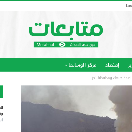
عنا
ير
إقتصاد
مركز الوسائط
اصمة صنعاء ومحافظة تعز
ال
وب
أغس