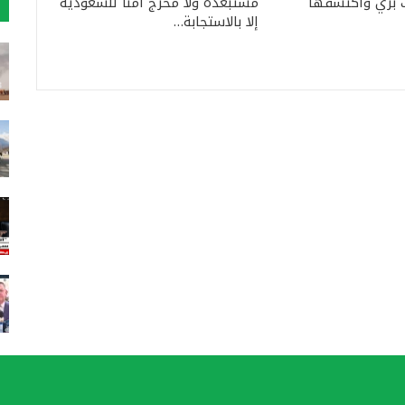
 برّي واكتشفها
مستبعَدة ولا مخرجَ آمنًا للسعودية
إلا بالاستجابة…