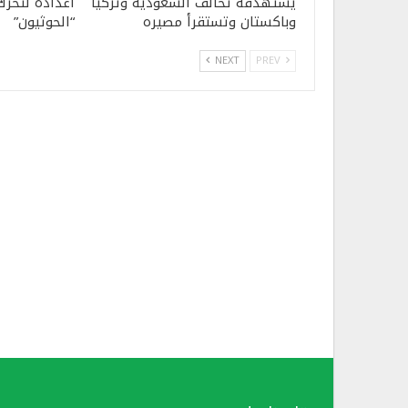
يستهدفه تحالف السعودية وتركيا
اعداده لتحرك
وباكستان وتستقرأ مصيره
“الحوثيون”
NEXT
PREV