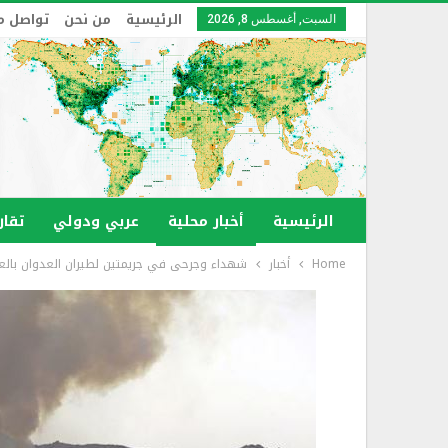
الرئيسية
من نحن
تواصل م
السبت, أغسطس 8, 2026
الرئيسية
أخبار محلية
عربي ودولي
تقار
Home
أخبار
شهداء وجرحى في جريمتين لطيران العدوان بالع