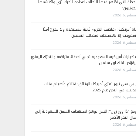
لحظة التي أظهر فيها التحالف اعداده لتحرك برّي واكتشفها
لحوثيون”
طس 6, 2026
اة أمريكية: «عاصفة الحزم» ثانية مستبعَدة ولا مخرجَ آمنًا
سعودية إلا بالاستجابة لمطالب اليمنيين
طس 6, 2026
تخبارات أمريكية: السعودية تجني أخطاءً متراكمة والتحرّك اليمنيّ
قوّض مُلك ابن سلمان
طس 6, 2026
 بي سي نيوز تعرّي أمريكا بالوثائق: قتلتم وأصبتم مئات
دنيين في اليمن عام 2025
طس 6, 2026
قع “ذا وور زون”: اليمن يوسّع استهداف السفن السعودية إلى
ال البحر الأحمر
طس 6, 2026