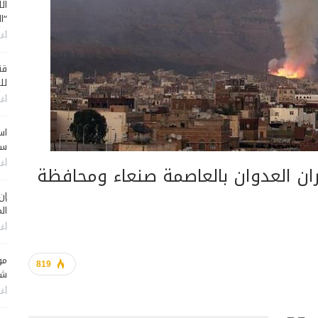
ال
“ا
أغس
قن
لل
أغس
اس
سي
أغس
ن العدوان بالعاصمة صنعاء ومحافظة
إن
الم
أغس
مو
819
شم
أغس