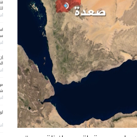
قن
لل
أغس
اس
سي
أغس
إن
الم
أغس
مو
شم
أغس
لو
أغس