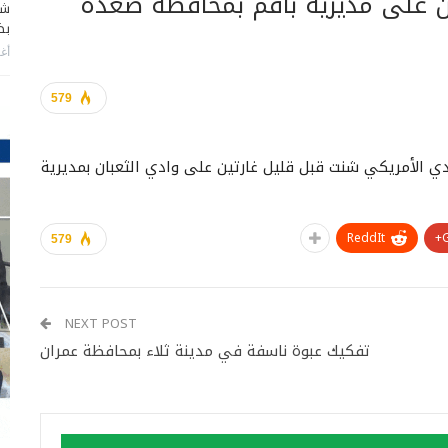
ين على مديرية باقم بمحافظة صعدة
شا
بضر
أغس
579
دي الأمريكي شنت قبل قليل غارتين على وادي الثعبان بمديرية
ReddIt
579
NEXT POST
تفكيك عبوة ناسفة في مدينة ثلاء بمحافظة عمران