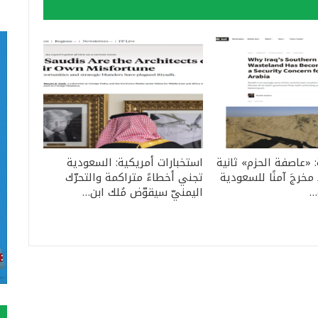
: «عاصفة الحزم» ثانية
استخبارات أمريكية: السعودية
مخرجَ آمنًا للسعودية
تجني أخطاءً متراكمة والتحرّك
…
اليمنيّ سيقوّض مُلك ابن…