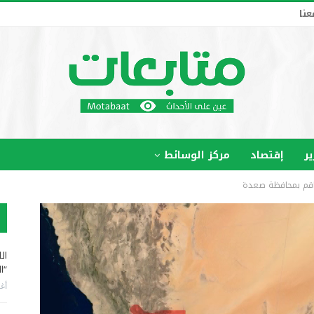
عنا
ير
إقتصاد
مركز الوسائط
باقم بمحافظة صعدة
ال
“ا
أغس