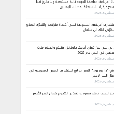
اة أمريكية: «عاصفة الحزم» ثانية مستبعَدة ولا مخرجَ آمنًا
سعودية إلا بالاستجابة لمطالب اليمنيين
طس 6, 2026
تخبارات أمريكية: السعودية تجني أخطاءً متراكمة والتحرّك اليمنيّ
قوّض مُلك ابن سلمان
طس 6, 2026
 بي سي نيوز تعرّي أمريكا بالوثائق: قتلتم وأصبتم مئات
دنيين في اليمن عام 2025
طس 6, 2026
قع “ذا وور زون”: اليمن يوسّع استهداف السفن السعودية إلى
ال البحر الأحمر
طس 6, 2026
يدز ليست: ناقلة سعودية تتعرّض لهجوم شمال البحر الأحمر
طس 6, 2026