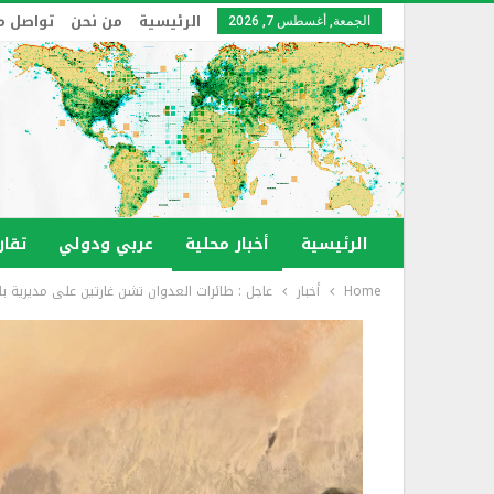
الرئيسية
من نحن
تواصل م
الجمعة, أغسطس 7, 2026
الرئيسية
أخبار محلية
عربي ودولي
تقار
Home
أخبار
عاجل : طائرات العدوان تشن غارتين على مديرية 