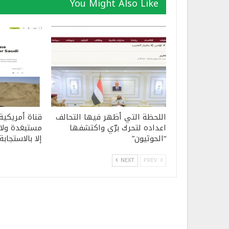
You Might Also Like
اللحظة التي أظهر فيها التحالف
قناة أمريكية
اعداده لتحرك برّي واكتشفها
مستبعَدة ولا 
“الحوثيون”
إلا بالاستجابة
NEXT
PREV