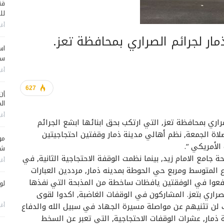
قن
لل
أغس
مار لجرائم الصراري بمحافظة تعز.
اس
سي
أغس
627
إن
الم
أغس
ري بمحافظة تعز, التي ارتكب بحق ابنائها ابشع الجرائم
صلاة الجمعة, نظم أهالي مدينة ذمار وقفتين احتجاجيتين
مو
الأمريكي “.
شم
ة جامع الامام زيد, بينما نظمت الوقفة الاحتجاجية الثانية, في
أغس
ع المتوسط ومربع حي الحوطة بمدينه ذمار, مرددين العبارات
ورفعوا في الوفقتين يافظات ساخطة من المذبحة التي نفذها
لو
صراري بتعز. المشاركون في الوقفات الغاضبة, اكدوا لقوى
ك لن تثنيهم عن مواصلة مسيرة الجهاد في سبيل الله والدفاع
أغس
ذمار, عشرات الوقفات الاحتجاجية, التي تعبر عن السخط