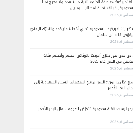
اة أمريكية: «عاصفة الحزم» ثانية مستبعَدة ولا مخرجَ آمنًا
سعودية إلا بالاستجابة لمطالب اليمنيين
طس 6, 2026
تخبارات أمريكية: السعودية تجني أخطاءً متراكمة والتحرّك اليمنيّ
قوّض مُلك ابن سلمان
طس 6, 2026
 بي سي نيوز تعرّي أمريكا بالوثائق: قتلتم وأصبتم مئات
دنيين في اليمن عام 2025
طس 6, 2026
قع “ذا وور زون”: اليمن يوسّع استهداف السفن السعودية إلى
ال البحر الأحمر
طس 6, 2026
يدز ليست: ناقلة سعودية تتعرّض لهجوم شمال البحر الأحمر
طس 6, 2026