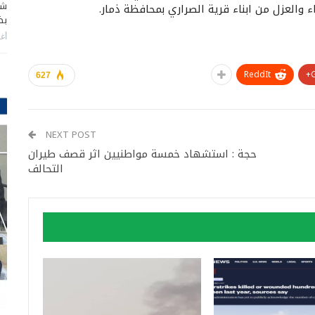
شا
 والعزل من ابناء قرية الصراري بمحافظة ذمار.
بضر
أغس
ReddIt
627
NEXT POST
حجة : استشهاد خمسة مواطنيين اثر قصف طيران
التحالف