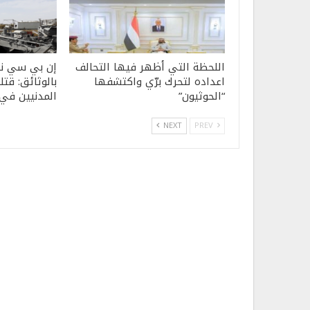
اللحظة التي أظهر فيها التحالف
إن بي سي نيو
اعداده لتحرك برّي واكتشفها
بالوثائق: قت
“الحوثيون”
المدنيين في ال
NEXT
PREV