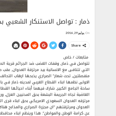
ذمار : تواصل الاستنكار الشعبي بذ
On
يوليو 29, 2016
Share
متابعات / خاص
تتواصل في ذمار, وقفات الغضب ضد الجرائم قرية الصرا
التي تتنافى مع الانسانية بيد مرتزقة العدوان, عقب 
منفصلتين, تحت شعار” الصراري يذبحها ارهاب التحالف 
الاولى نظمها ابناﺀ القطاع الغربي لمدينه ذمار في باح
ساحة الجامع الكبير, شارك فيهما أبناء احيائها القطا
الغاضبة تجاه الجريمة البشعة بحق المدنيين العزل, 
مرتزقه العدوان السعودي الامريكي بحق ابناﺀ قرى ال
العدوان ومرتزقتهم “ان مجزرة الصراري والمذابح هنا
عن كرامة الوطن والمواطن”. هذا وينظم ابناء محافظة 