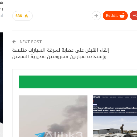
شا
بضر
ReddIt
أغس
636
NEXT POST
إلقاء القبض على عصابة لسرقة السيارات متلبسة
وإستعادة سيارتين مسروقتين بمديرية السبعين