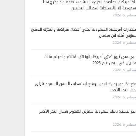
اة أمريكية: «عاصفة الحزم» ثانية مستبعَدة ولا مخرجَ آمنًا
سعودية إلا بالاستجابة لمطالب اليمنيين
طس 6, 2026
تخبارات أمريكية: السعودية تجني أخطاءً متراكمة والتحرّك اليمنيّ
قوّض مُلك ابن سلمان
طس 6, 2026
 بي سي نيوز تعرّي أمريكا بالوثائق: قتلتم وأصبتم مئات
دنيين في اليمن عام 2025
طس 6, 2026
قع “ذا وور زون”: اليمن يوسّع استهداف السفن السعودية إلى
ال البحر الأحمر
طس 6, 2026
يدز ليست: ناقلة سعودية تتعرّض لهجوم شمال البحر الأحمر
طس 6, 2026