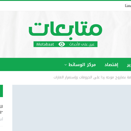
عنا
ير
إقتصاد
مركز الوسائط
فة بصاروخ موجه ردا على الخروقات وإستمرار الغارات
ال
“ا
أغس