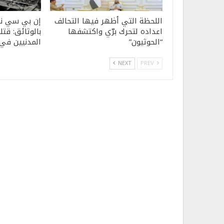
اللحظة التي أظهر فيها التحالف
إن بي سي نيو
اعداده لتحرك برّي واكتشفها
بالوثائق: قت
“الحوثيون”
المدنيين في ال
NEXT
PREV