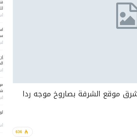
قن
لل
أغس
اس
سي
أغس
إن
الم
أغس
مو
ز شرق موقع الشرفة بصاروخ موجه ردا
شم
أغس
لو
أغس
636