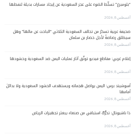
“بلومبرغ” تسلّط الضوءَ على عجز السعودية عن إيجاد مسارات بديلة لنفطها
أغسطس 8, 2026
صحيفة عربية تسخرُ من تحالف السعودية الثلاثي “الباحث عن مالها” وهل
سيطلق رصاصةً لأجل حصار بن سلمان
أغسطس 8, 2026
إعلام غربي: مقاطع فيديو توثّق آثار عمليات اليمن ضد السعودية وحشودها
أغسطس 8, 2026
أسوشيتد برس: اليمن يواصل هجماته ويستهدف الحشود السعودية ولا بدائلَ
أمامها
أغسطس 8, 2026
ذا ناشيونال: تحرُّكٌ استباقي من صنعاء يبعثر تجهيزات الرياض
أغسطس 8, 2026