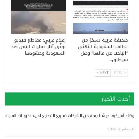
صحيفة عربية تسخرُ من
إعلام غربي: مقاطع فيديو
تحالف السعودية الثلاثي
توثّق آثار عمليات اليمن ضد
“الباحث عن مالها” وهل
السعودية وحشودها
سيطلق…
NEXT
PREV
أحدث الأخبار
وكالة أمريكية: جيشُنا يستجدي الشركات تسريعَ التصنيع لملء مخزوناته الفارغة
أغسطس 8, 2026