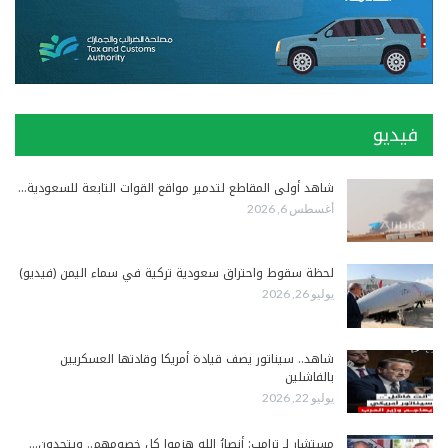
فيديو
شاهد أولى المقاطع لتدمير مواقع القوات التابعة للسعودية…
أغسطس 6, 2026
لحظة سقوط واحتراق سعودية تركية في سماء اليمن (فيديو)
يوليو 26, 2026
شاهد.. سيناتور يصف قيادة أمريكا وقادتها العسكريين
بالفاشلين
يوليو 22, 2026
مستشار لـ ترامب: أنصارُ الله هزموا كل خصومهم.. ويتحدون…