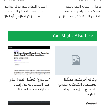
عاجل : القوة الصاروخية
القوة الصاروخية تدك مرابض
تستهدف مرابض مدفعية
مدفعية الجيش السعودي
الجيش السعودي في جيزان
في جيزان بصاروخ أوراغان
You Might Also Like
وكالة أمريكية: جيشُنا
“بلومبرغ” تسلّط الضوءَ على
يستجدي الشركات تسريعَ
عجز السعودية عن إيجاد
التصنيع لملء مخزوناته
مسارات بديلة لنفطها
الفارغة