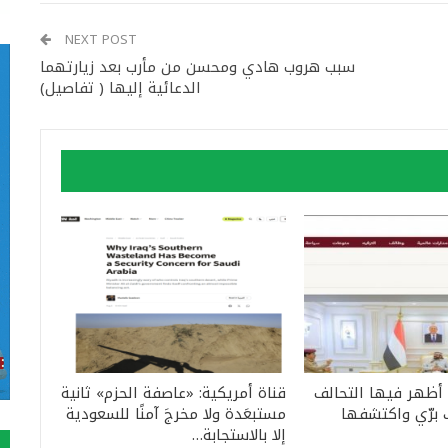
NEXT POST
سبب هروب هادي ومحسن من مأرب بعد زيارتهما
الدعائية إليها ( تفاصيل)
 أظهر فيها التحالف
قناة أمريكية: «عاصفة الحزم» ثانية
 برّي واكتشفها
مستبعَدة ولا مخرجَ آمنًا للسعودية
إلا بالاستجابة…