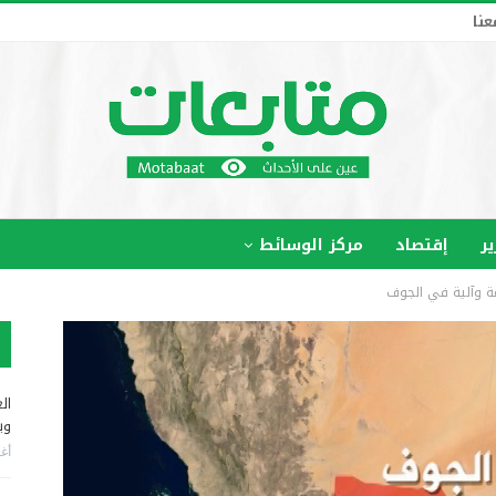
عنا
ير
إقتصاد
مركز الوسائط
عة وآلية في الجوف
ال
وب
أغس