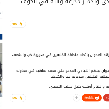
دي وتدمير مدرعة وآلية في الجوف
لو
أغس
697
تزقة العدوان باتجاه منطقة الخليفين في مديرية خب والشعف
دوان بينهم القيادي المدعو علي محمد ساهية في محاولة
منطقة الخليفين بمديرية خب والشعف.
ة واغتنام أسلحة خلال عملية التصدي.
ReddIt
697