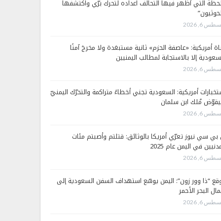
لحظة التي أظهر فيها التحالف اعداده لتحرك برّي واكتشفها
لحوثيون”
طس 6, 2026
اة أمريكية: «عاصفة الحزم» ثانية مستبعَدة ولا مخرجَ آمنًا
سعودية إلا بالاستجابة لمطالب اليمنيين
طس 6, 2026
تخبارات أمريكية: السعودية تجني أخطاءً متراكمة والتحرّك اليمنيّ
قوّض مُلك ابن سلمان
طس 6, 2026
 بي سي نيوز تعرّي أمريكا بالوثائق: قتلتم وأصبتم مئات
دنيين في اليمن عام 2025
طس 6, 2026
قع “ذا وور زون”: اليمن يوسّع استهداف السفن السعودية إلى
ال البحر الأحمر
طس 6, 2026