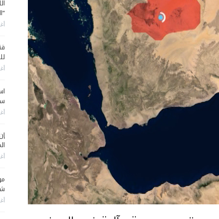
ال
“ا
أغس
قن
لل
أغس
اس
سي
أغس
إن
الم
أغس
مو
شم
أغس