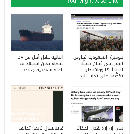
You Might Also Like
بلومبرغ: السعودية تفاوض
الثانية خلال أقل من 24..
اليمن في عُمان حفظًا
صنعاء تعلن استهداف
لمنشآتها وواشنطن
ناقلة سعودية جديدة
تحُضُّها على تجنب الرد…
سي إن إن: نقص الذخائر
فاينانشال تايمز: تحالف