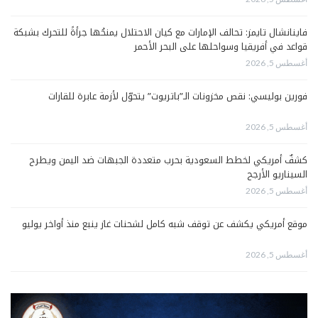
فاينانشال تايمز: تحالف الإمارات مع كيان الاحتلال يمنحُها جرأةً للتحرك بشبكة
قواعد في أفريقيا وسواحلها على البحر الأحمر
أغسطس 5, 2026
فورين بوليسي: نقص مخزونات الـ”باتريوت” يتحوّل لأزمة عابرة للقارات
أغسطس 5, 2026
كشفٌ أمريكي لخطط السعودية بحرب متعددة الجبهات ضد اليمن ويطرح
السيناريو الأرجح
أغسطس 5, 2026
موقع أمريكي يكشف عن توقف شبه كامل لشحنات غاز ينبع منذ أواخر يوليو
أغسطس 5, 2026