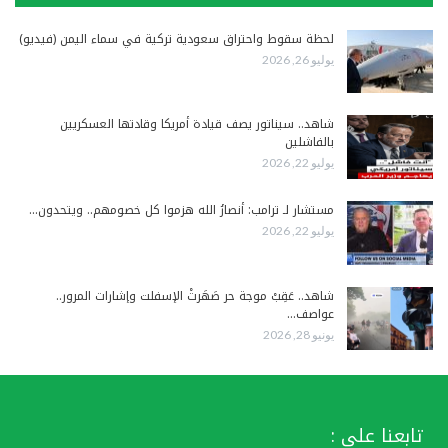
لحظة سقوط واحتراق سعودية تركية في سماء اليمن (فيديو)
يوليو 26, 2026
شاهد.. سيناتور يصف قيادة أمريكا وقادتها العسكريين
بالفاشلين
يوليو 22, 2026
مستشار لـ ترامب: أنصارُ الله هزموا كل خصومهم.. ويتحدون…
يوليو 22, 2026
شاهد.. عَقِبْ موجة حر صَهَرتْ الإسفلت وإشارات المرور..
عواصف…
يونيو 28, 2026
تابعنا على :