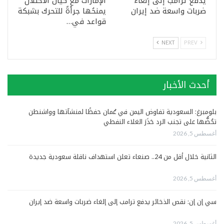
يدفع ترامب إلى إلغاء
الإمارات مع كيان الاحتلال
ضربات واسعة ضد إيران
يمنحُها جرأةً للتحرك بشبكة
قواعد في…
NEXT
PREV
أحدث الأخبار
بلومبرغ: السعودية تفاوض اليمن في عُمان حفظًا لمنشآتها وواشنطن
تحُضُّها على تجنب الرد حَذَرَ الغلاء النفطي
أغسطس 5, 2026
الثانية خلال أقل من 24.. صنعاء تعلن استهداف ناقلة سعودية جديدة
أغسطس 5, 2026
سي إن إن: نقص الذخائر يدفع ترامب إلى إلغاء ضربات واسعة ضد إيران
أغسطس 5, 2026