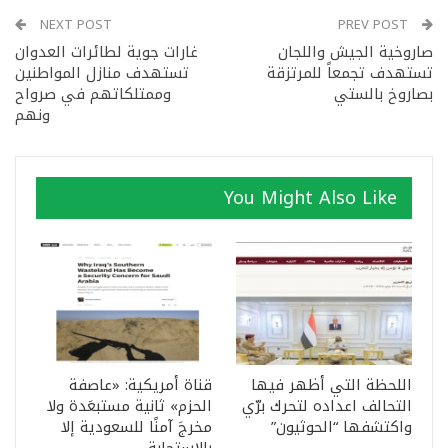
NEXT POST
PREV POST
صاروخية الجيش واللجان
غارات جوية لطائرات العدوان
تستهدف تجمعاً للمرتزقة
تستهدف منازل المواطنين
بصاروخ بالستي
وممتلكاتهم في صرواح
ونهم
You Might Also Like
اللحظة التي أظهر فيها
قناة أمريكية: «عاصفة
التحالف اعداده لتحرك برّي
الحزم» ثانية مستبعَدة ولا
واكتشفها “الحوثيون”
مخرجَ آمنًا للسعودية إلا
بالاستجابة…