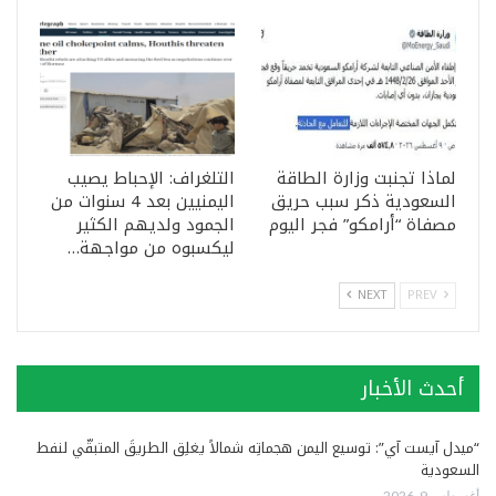
لماذا تجنبت وزارة الطاقة
التلغراف: الإحباط يصيب
السعودية ذكر سبب حريق
اليمنيين بعد 4 سنوات من
مصفاة “أرامكو” فجر اليوم
الجمود ولديهم الكثير
ليكسبوه من مواجهة…
NEXT
PREV
أحدث الأخبار
“ميدل آيست آي”: توسيع اليمن هجماتِه شمالاً يغلِق الطريقَ المتبقّي لنفط
السعودية
أغسطس 9, 2026