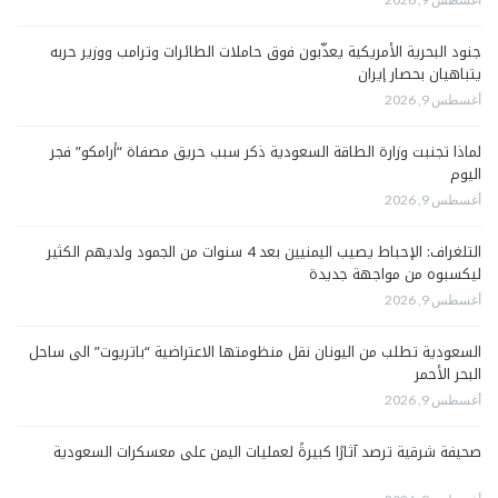
جنود البحرية الأمريكية يعذّبون فوق حاملات الطائرات وترامب ووزير حربه
يتباهيان بحصار إيران
أغسطس 9, 2026
لماذا تجنبت وزارة الطاقة السعودية ذكر سبب حريق مصفاة “أرامكو” فجر
اليوم
أغسطس 9, 2026
التلغراف: الإحباط يصيب اليمنيين بعد 4 سنوات من الجمود ولديهم الكثير
ليكسبوه من مواجهة جديدة
أغسطس 9, 2026
السعودية تطلب من اليونان نقل منظومتها الاعتراضية “باتريوت” الى ساحل
البحر الأحمر
أغسطس 9, 2026
صحيفة شرقية ترصد آثارًا كبيرةً لعمليات اليمن على معسكرات السعودية