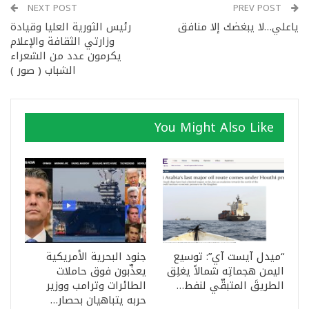
NEXT POST
PREV POST
ياعلي…لا يبغضك إلا منافق
رئيس الثورية العليا وقيادة
وزارتي الثقافة والإعلام
يكرمون عدد من الشعراء
الشباب ( صور )
You Might Also Like
“ميدل آيست آي”: توسيع
جنود البحرية الأمريكية
اليمن هجماتِه شمالاً يغلِق
يعذّبون فوق حاملات
الطريقَ المتبقّي لنفط…
الطائرات وترامب ووزير
حربه يتباهيان بحصار…