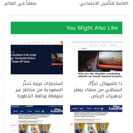
العامة للتأمين الاجتماعي
ضعفاً في العالم
You Might Also Like
ذا ناشيونال: تحرُّكٌ
استخبارات غربية تحذّر
استباقي من صنعاء يبعثر
السعودية من مخاطرَ غير
تجهيزات الرياض
متوقعَة وبالغة الخطورة