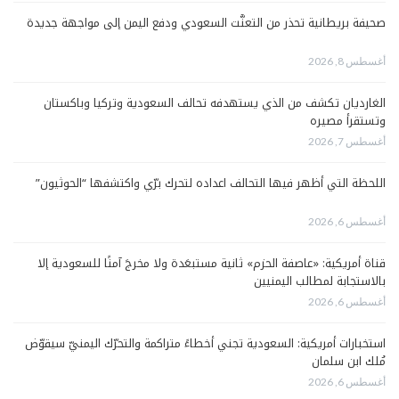
صحيفة بريطانية تحذر من التعنُّت السعودي ودفع اليمن إلى مواجهة جديدة
أغسطس 8, 2026
الغارديان تكشف من الذي يستهدفه تحالف السعودية وتركيا وباكستان
وتستقرأ مصيره
أغسطس 7, 2026
اللحظة التي أظهر فيها التحالف اعداده لتحرك برّي واكتشفها “الحوثيون”
أغسطس 6, 2026
قناة أمريكية: «عاصفة الحزم» ثانية مستبعَدة ولا مخرجَ آمنًا للسعودية إلا
بالاستجابة لمطالب اليمنيين
أغسطس 6, 2026
استخبارات أمريكية: السعودية تجني أخطاءً متراكمة والتحرّك اليمنيّ سيقوّض
مُلك ابن سلمان
أغسطس 6, 2026