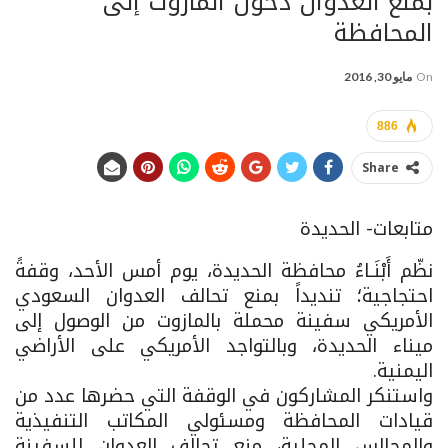
بمنع العدوان دخول المازوت إلى
المحافظة
On
مايو 30, 2016
886
Share
متابعات- الحديدة
نظّم أَبْنَـاءُ محافظة الحديدة، يوم أمس الأحد، وقفةً
احتجاجية؛ تنديداً بمنع تحالف العدوان السعودي
الأمريكي سفينة محملة بالمازوت من الوصول إلى
ميناء الحديدة، وبالتواجد الأمريكي على الأراضي
اليمنية.
واستنكر المشاركون في الوقفة التي حضرها عدد من
قيادات المحافظة ومسئولي المكاتب التنفيذية
والمجالس المحلية، منع تحالف العدوان للسفينة