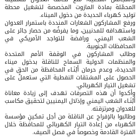
المحمّلة بمادة المازوت المخصصة لتشغيل محطة
توليد كهرباء الحديدة من دخول الميناء.
ورفع المشاركون الشعارات المنددة باستمرار العدوان
واستهدافه للمدنيين، وما يفرضُه من حصار جائر على
الشعب اليمني، ورافضة للتواجد الأمريكي في
المحافظات الجنوبية.
وطالب المشاركون في الوقفة الأمم المتحدة
والمنظمات الدولية السماح للناقلة بدخول ميناء
الحديدة، وعدم حرمان أَبْنَـاء المحافظة من الحق في
الحصول على المشتقات النفطية التي ستعملُ على
تشغيل التيار الكهربائي.
وأكدوا أن هذه التصرفات تهدف إلى زيادة معاناة
أَبْنَـاء الشعب اليمني وإذلال اليمنيين لتحقيق مكاسبَ
للعدوان ومرتزقته.
وطالبوا بالإفراج عن الناقلة من أجل تمكينِ مؤسسة
الكهرباء من إعادة التيار الكهربائي للمحافظة خلال
الفترة القادمة وخصوصاً في فصل الصيف.