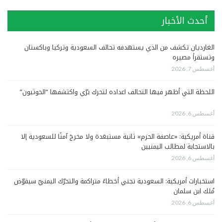
أحدث الأخبار
الغارديان تكشف من الذي يستهدفه تحالف السعودية وتركيا وباكستان
وتستقرأ مصيره
أغسطس 7, 2026
اللحظة التي أظهر فيها التحالف اعداده لتحرك برّي واكتشفها “الحوثيون”
أغسطس 6, 2026
قناة أمريكية: «عاصفة الحزم» ثانية مستبعَدة ولا مخرجَ آمنًا للسعودية إلا
بالاستجابة لمطالب اليمنيين
أغسطس 6, 2026
استخبارات أمريكية: السعودية تجني أخطاءً متراكمة والتحرّك اليمنيّ سيقوّض
مُلك ابن سلمان
أغسطس 6, 2026