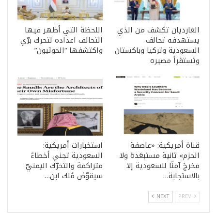
الغارديان تكشف من الذي
اللحظة التي أظهر فيها
يستهدفه تحالف
التحالف اعداده لتحرك برّي
السعودية وتركيا وباكستان
واكتشفها “الحوثيون”
وتستقرأ مصيره
قناة أمريكية: «عاصفة
استخبارات أمريكية:
الحزم» ثانية مستبعَدة ولا
السعودية تجني أخطاءً
مخرجَ آمنًا للسعودية إلا
متراكمة والتحرّك اليمنيّ
بالاستجابة…
سيقوّض مُلك ابن…
NEXT
PREV