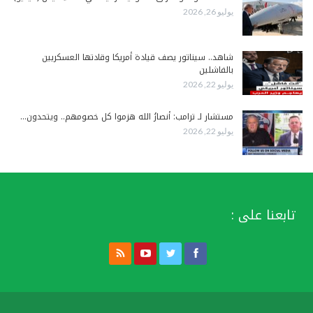
يوليو 26, 2026
شاهد.. سيناتور يصف قيادة أمريكا وقادتها العسكريين
بالفاشلين
يوليو 22, 2026
مستشار لـ ترامب: أنصارُ الله هزموا كل خصومهم.. ويتحدون…
يوليو 22, 2026
تابعنا على :