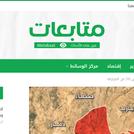
عنا
ير
إقتصاد
مركز الوسائط
زقة
ال
وب
أغس