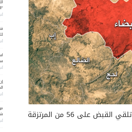
ال
“ا
أغس
قن
لل
أغس
اس
سي
أغس
إن
الم
أغس
مو
بض على 56 من المرتزقة
شم
أغس