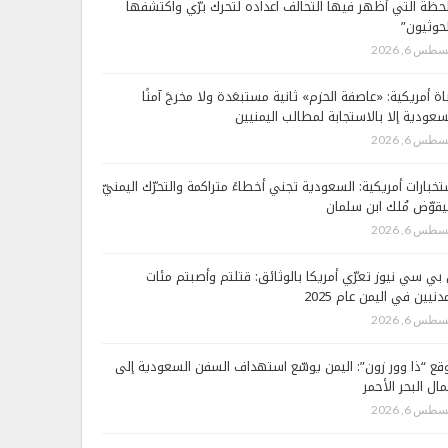
لحظة التي أظهر فيها التحالف اعداده لتحرك برّي واكتشفها
لحوثيون”
طس 6, 2026
اة أمريكية: «عاصفة الحزم» ثانية مستبعَدة ولا مخرجَ آمنًا
سعودية إلا بالاستجابة لمطالب اليمنيين
طس 6, 2026
تخبارات أمريكية: السعودية تجني أخطاءً متراكمة والتحرّك اليمنيّ
قوّض مُلك ابن سلمان
طس 6, 2026
 بي سي نيوز تعرّي أمريكا بالوثائق: قتلتم وأصبتم مئات
دنيين في اليمن عام 2025
طس 6, 2026
قع “ذا وور زون”: اليمن يوسّع استهداف السفن السعودية إلى
ال البحر الأحمر
طس 6, 2026