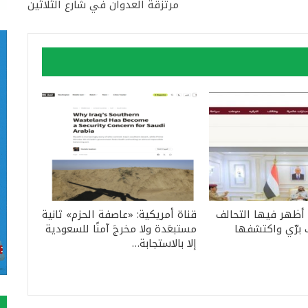
مرتزقة العدوان في شارع الثلاثين
 أظهر فيها التحالف
قناة أمريكية: «عاصفة الحزم» ثانية
 برّي واكتشفها
مستبعَدة ولا مخرجَ آمنًا للسعودية
إلا بالاستجابة…