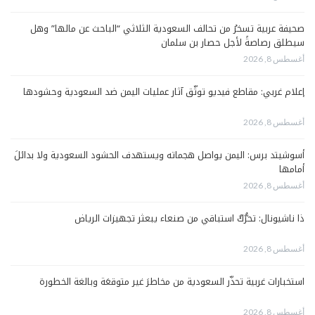
صحيفة عربية تسخرُ من تحالف السعودية الثلاثي “الباحث عن مالها” وهل
سيطلق رصاصةً لأجل حصار بن سلمان
أغسطس 8, 2026
إعلام غربي: مقاطع فيديو توثّق آثار عمليات اليمن ضد السعودية وحشودها
أغسطس 8, 2026
أسوشيتد برس: اليمن يواصل هجماته ويستهدف الحشود السعودية ولا بدائلَ
أمامها
أغسطس 8, 2026
ذا ناشيونال: تحرُّكٌ استباقي من صنعاء يبعثر تجهيزات الرياض
أغسطس 8, 2026
استخبارات غربية تحذّر السعودية من مخاطرَ غير متوقعَة وبالغة الخطورة
أغسطس 8, 2026