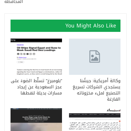
المحافظة
You Might Also Like
وكالة أمريكية: جيشُنا
“بلومبرغ” تسلّط الضوءَ على
يستجدي الشركات تسريعَ
عجز السعودية عن إيجاد
التصنيع لملء مخزوناته
مسارات بديلة لنفطها
الفارغة