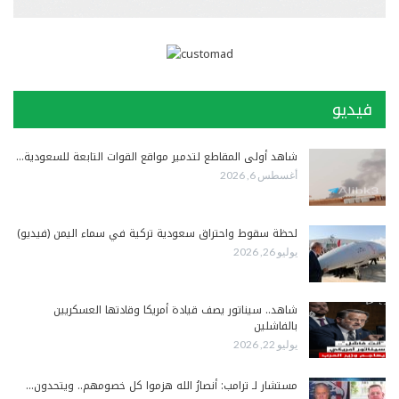
فيديو
شاهد أولى المقاطع لتدمير مواقع القوات التابعة للسعودية…
أغسطس 6, 2026
لحظة سقوط واحتراق سعودية تركية في سماء اليمن (فيديو)
يوليو 26, 2026
شاهد.. سيناتور يصف قيادة أمريكا وقادتها العسكريين
بالفاشلين
يوليو 22, 2026
مستشار لـ ترامب: أنصارُ الله هزموا كل خصومهم.. ويتحدون…