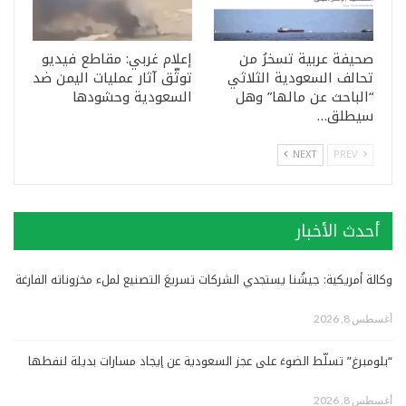
صحيفة عربية تسخرُ من
إعلام غربي: مقاطع فيديو
تحالف السعودية الثلاثي
توثّق آثار عمليات اليمن ضد
“الباحث عن مالها” وهل
السعودية وحشودها
سيطلق…
NEXT
PREV
أحدث الأخبار
وكالة أمريكية: جيشُنا يستجدي الشركات تسريعَ التصنيع لملء مخزوناته الفارغة
أغسطس 8, 2026
“بلومبرغ” تسلّط الضوءَ على عجز السعودية عن إيجاد مسارات بديلة لنفطها
أغسطس 8, 2026