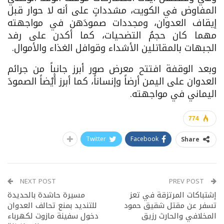
المفاوض في الكويت، مشدداتٍ على أنه لا حوار قبل
إيقاف العدوان، ومجددات صمودَهن في مواجهته
مهما كان حجمُ التضحيات، كما أكدن على رفد
الجبهات بالمقاتلين الأشداء وقوافل الغذاء والأموال.
وبعد الوقفة افتتح معرض صور أبرز جانباً من جرائم
العدوان على اليمن أرضاً وإنساناً، كما أبرز أَيْضاً الصمودَ
اليماني في مواجهته.
774
Twitter
Facebook
Share
NEXT POST
PREV POST
إشتباكات المرتزقة في تعز
مسيرة حاشدة بالحديدة
تسفر عن مقتل شقيق حمود
للتنديد بمنع تحالف العدوان
المخلافي والحارث رزيق
دخول سفينة مازوت لكهرباء