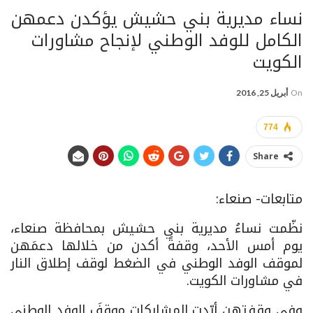
نساء مديرية بني حشيش يؤكدن دعمهن
الكامل للوفد الوطني لإنجاح مشاورات
الكويت
On
أبريل 25, 2016
774
Share
متابعات- صنعاء:
نظّمت نساءُ مديرية بني حشيش بمحافظة صنعاء،
يوم أمس الأحد، وقفةً أكدن من خلالها دعمَهن
لموقف الوفد الوطني في الضغط لوقف إطلاق النار
في مشاورات الكويت.
وفي وقفتهن أيّدت المشاركات موقفَ الوفد الوطني