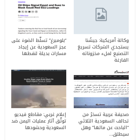
وكالة أمريكية: جيشُنا
“بلومبرغ” تسلّط الضوءَ على
يستجدي الشركات تسريعَ
عجز السعودية عن إيجاد
التصنيع لملء مخزوناته
مسارات بديلة لنفطها
الفارغة
صحيفة عربية تسخرُ من
إعلام غربي: مقاطع فيديو
تحالف السعودية الثلاثي
توثّق آثار عمليات اليمن ضد
“الباحث عن مالها” وهل
السعودية وحشودها
سيطلق…