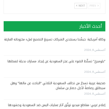
NEXT
PREV
أحدث الأخبار
وكالة أمريكية: جيشُنا يستجدي الشركات تسريعَ التصنيع لملء مخزوناته الفارغة
أغسطس 8, 2026
“بلومبرغ” تسلّط الضوءَ على عجز السعودية عن إيجاد مسارات بديلة لنفطها
أغسطس 8, 2026
صحيفة عربية تسخرُ من تحالف السعودية الثلاثي “الباحث عن مالها” وهل
سيطلق رصاصةً لأجل حصار بن سلمان
أغسطس 8, 2026
إعلام غربي: مقاطع فيديو توثّق آثار عمليات اليمن ضد السعودية وحشودها