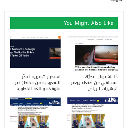
You Might Also Like
ذا ناشيونال: تحرُّكٌ
استخبارات غربية تحذّر
استباقي من صنعاء يبعثر
السعودية من مخاطرَ غير
تجهيزات الرياض
متوقعَة وبالغة الخطورة