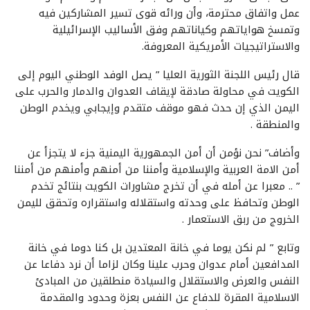
عمل واتفاق محترمة، وأن ورائه قوى تسير المشاركين فيه
وتمسخ هواياتهم وكياناتهم وفق الأساليب الإسرائيلية
والاستراتيجيات الأمريكية المعروفة.
قال رئيس اللجنة الثورية العليا ” يصل الوفد الوطني اليوم إلى
الكويت في محاولة صادقة لإيقاف العدوان والدمار والحرب على
اليمن الذي إن حدث فهو موقف متقدم وإيجابي ويخدم الوطن
والمنطقة .
وأضاف” نحن نؤمن أن أمن الجمهورية اليمنية جزء لا يتجزأ عن
أمن الامة العربية والإسلامية وأمننا من أمنهم وأمنهم من أمننا
” .. معبرا عن أمله في أن تخرج مشاورات الكويت بنتائج تخدم
الوطن وتحافظ على وحدته واستقلاله واستقراره وتحقق لليمن
الخروج من ربق الاستعمار .
وتابع ” لم نكن يوما في خانة المعتدين بل كنا دوما في خانة
المدافعين أمام عدوان وحرب علينا وكان لزاما أن نرد دفاعا عن
النفس والعرض والاستقلال والسيادة منطلقين من المبادئ
الاسلامية المقرة للدفاع عن النفس بعزة وحدود والمقدمة