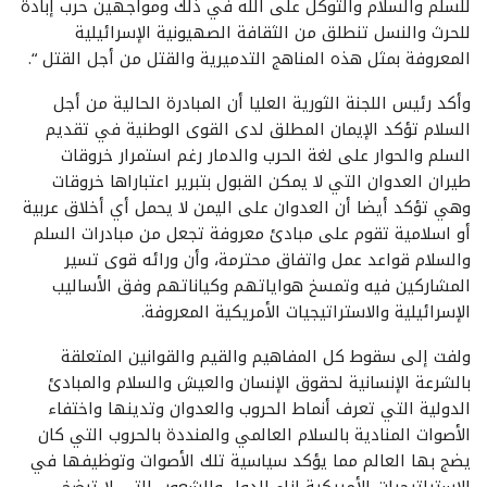
للسلم والسلام والتوكل على الله في ذلك ومواجهين حرب إبادة
للحرث والنسل تنطلق من الثقافة الصهيونية الإسرائيلية
المعروفة بمثل هذه المناهج التدميرية والقتل من أجل القتل “.
وأكد رئيس اللجنة الثورية العليا أن المبادرة الحالية من أجل
السلام تؤكد الإيمان المطلق لدى القوى الوطنية في تقديم
السلم والحوار على لغة الحرب والدمار رغم استمرار خروقات
طيران العدوان التي لا يمكن القبول بتبرير اعتباراها خروقات
وهي تؤكد أيضا أن العدوان على اليمن لا يحمل أي أخلاق عربية
أو اسلامية تقوم على مبادئ معروفة تجعل من مبادرات السلم
والسلام قواعد عمل واتفاق محترمة، وأن ورائه قوى تسير
المشاركين فيه وتمسخ هواياتهم وكياناتهم وفق الأساليب
الإسرائيلية والاستراتيجيات الأمريكية المعروفة.
ولفت إلى سقوط كل المفاهيم والقيم والقوانين المتعلقة
بالشرعة الإنسانية لحقوق الإنسان والعيش والسلام والمبادئ
الدولية التي تعرف أنماط الحروب والعدوان وتدينها واختفاء
الأصوات المنادية بالسلام العالمي والمنددة بالحروب التي كان
يضج بها العالم مما يؤكد سياسية تلك الأصوات وتوظيفها في