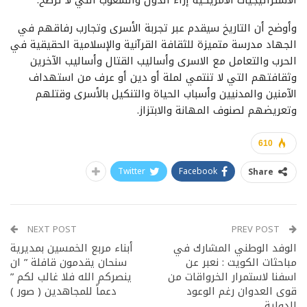
الاستراتيجيات الأمريكية إزاء الدول والشعوب التي لا ترضخ.
وأوضح أن التاريخ سيقدم عبر تجربة الأسرى وتجارب رفاقهم في
الجهاد مدرسة متميزة للثقافة القرآنية والإسلامية الحقيقية في
الحرب والتعامل مع الاسرى وأساليب القتال وأساليب الآخرين
وثقافتهم التي لا تنتمي لملة أو دين أو عرف من استهداف
الآمنين والمدنيين وأسباب الحياة والتنكيل بالأسرى وقتلهم
وتعريضهم لصنوف المهانة والابتزاز.
610
Twitter
Facebook
Share
NEXT POST
PREV POST
الوفد الوطني المشارك في
أبناء مربع الخمسين بمديرية
مباحثات الكويت : نعبر عن
سنحان يقدمون قافلة ” ان
اسفنا لاستمرار الخرواقات من
ينصركم الله فلا غالب لكم ”
قوى العدوان رغم الوعود
دعماً للمجاهدين ( صور )
الدولية