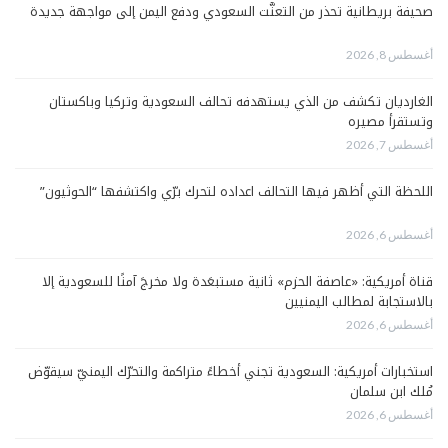
صحيفة بريطانية تحذر من التعنُّت السعودي ودفع اليمن إلى مواجهة جديدة
أغسطس 8, 2026
الغارديان تكشف من الذي يستهدفه تحالف السعودية وتركيا وباكستان
وتستقرأ مصيره
أغسطس 7, 2026
اللحظة التي أظهر فيها التحالف اعداده لتحرك برّي واكتشفها “الحوثيون”
أغسطس 6, 2026
قناة أمريكية: «عاصفة الحزم» ثانية مستبعَدة ولا مخرجَ آمنًا للسعودية إلا
بالاستجابة لمطالب اليمنيين
أغسطس 6, 2026
استخبارات أمريكية: السعودية تجني أخطاءً متراكمة والتحرّك اليمنيّ سيقوّض
مُلك ابن سلمان
أغسطس 6, 2026