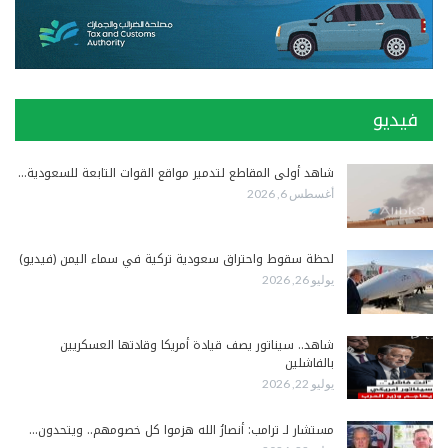
فيديو
شاهد أولى المقاطع لتدمير مواقع القوات التابعة للسعودية…
أغسطس 6, 2026
لحظة سقوط واحتراق سعودية تركية في سماء اليمن (فيديو)
يوليو 26, 2026
شاهد.. سيناتور يصف قيادة أمريكا وقادتها العسكريين
بالفاشلين
يوليو 22, 2026
مستشار لـ ترامب: أنصارُ الله هزموا كل خصومهم.. ويتحدون…