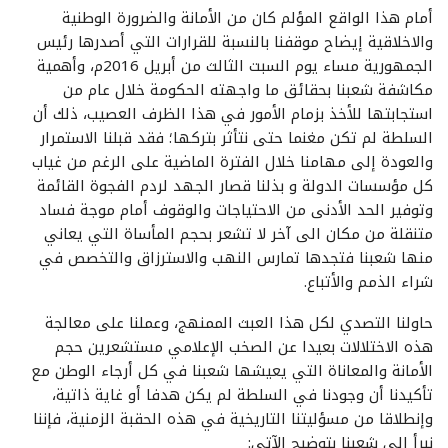
أمام هذا الواقع المؤلم كان من الأمانة والضرورة الوطنية
والاخلاقية إيضاح موقفنا بالنسبة للقرارات التي أصدرها رئيس
الجمهورية مساء يوم السبت الثالث من أبريل 2016م، وأهمية
مكاشفة شعبنا بحقائق ما واجهته الحكومة خلال عام من
استجابتها للأخذ بزمام الأمور في هذا الظرف العصيب، ذلك أن
السلطة لم تكن مغنما حتى نتأثر بتركها؛ فقد قبلنا الاستمرار
والعودة إلى مهامنا خلال الفترة الماضية على الرغم من غياب
كل مؤسسات الدولة و بذلنا قصار الجهد لردم الفجوة القائمة
وتوفير الحد الأدنى من الاحتياجات والوقوف أمام موجة فساد
متنقلة من مكان الى آخر لا تشعر بحجم المأساة التي يعاني
منها شعبنا فتجدها تمارس النهب والاسترزاق والتخصص في
شراء الذمم والأتباع.
حاولنا التصدي لكل هذا العبث الممنهج، وعملنا على معالجة
هذه الاختلالات بعيدا عن الصخب الإعلامي مستشعرين حجم
الأمانة والمعاناة التي يعيشها شعبنا في كل أرجاء الوطن مع
تأكيدنا أن وجودنا في السلطة لم يكن هدفا أو غاية ذاتية،
وإنطلاقا من مسؤليتنا التاريخية في هذه الحقبة الزمنية، فإننا
نبرأ إلى شعبنا بتوضيح الآتي: