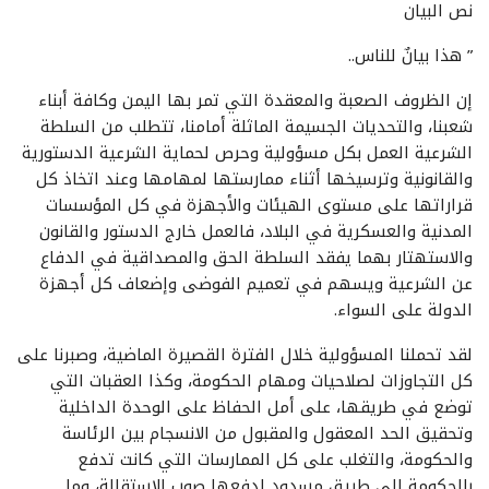
نص البيان
” هذا بيانٌ للناس..
إن الظروف الصعبة والمعقدة التي تمر بها اليمن وكافة أبناء
شعبنا، والتحديات الجسيمة الماثلة أمامنا، تتطلب من السلطة
الشرعية العمل بكل مسؤولية وحرص لحماية الشرعية الدستورية
والقانونية وترسيخها أثناء ممارستها لمهامها وعند اتخاذ كل
قراراتها على مستوى الهيئات والأجهزة في كل المؤسسات
المدنية والعسكرية في البلاد، فالعمل خارج الدستور والقانون
والاستهتار بهما يفقد السلطة الحق والمصداقية في الدفاع
عن الشرعية ويسهم في تعميم الفوضى وإضعاف كل أجهزة
الدولة على السواء.
لقد تحملنا المسؤولية خلال الفترة القصيرة الماضية، وصبرنا على
كل التجاوزات لصلاحيات ومهام الحكومة، وكذا العقبات التي
توضع في طريقها، على أمل الحفاظ على الوحدة الداخلية
وتحقيق الحد المعقول والمقبول من الانسجام بين الرئاسة
والحكومة، والتغلب على كل الممارسات التي كانت تدفع
بالحكومة إلى طريق مسدود لدفعها صوب الاستقالة، وما