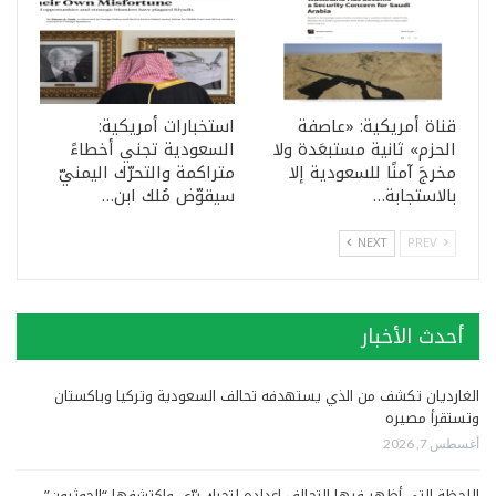
قناة أمريكية: «عاصفة
استخبارات أمريكية:
الحزم» ثانية مستبعَدة ولا
السعودية تجني أخطاءً
مخرجَ آمنًا للسعودية إلا
متراكمة والتحرّك اليمنيّ
بالاستجابة…
سيقوّض مُلك ابن…
NEXT
PREV
أحدث الأخبار
الغارديان تكشف من الذي يستهدفه تحالف السعودية وتركيا وباكستان
وتستقرأ مصيره
أغسطس 7, 2026
اللحظة التي أظهر فيها التحالف اعداده لتحرك برّي واكتشفها “الحوثيون”