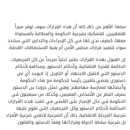
سابعا: الأهم من ذلك كله أن هذه القرارات سوف توفر مبرراً
للانقلابيين، للتشكيك بشرعية الحكومة والمطالبة بالمساواة
معها، كطرف ندي لها في كل الإجراءات والتدابير التي ستتخذ
سواء لتنفيذ قرارات مجلس الأمن أم بقية الاستحقاقات اللاحقة.
إن القبول بهذه القرارات يعتبر تخلياً صريحاً عن كل المرجعيات
الحاكمة للفترة الانتقالية، وأحكام الدستور، ومخالفة لأحكام
الدستور التي لاتقبل الاجتهاد أو التاويل إذ لايوجد أي نص
دستوري يقضي بتعيين رئيسا للحكومة مع بقاء الحكومة
وأعضائها لممارسة مهامهم؛ وهي تمثل خروجا عن الدستور
بصرف النظر عن الأشخاص المعينين، وكذلك من سيعينون في
الحكومة في حال الإصرار على المُضي في تنفيذ هذه القرارات
المخالفة لأحكام الدستور وكل المرجعيات التي تقوم عليها
شرعية المرحلة الانتقالية، ذلك أن الشرعية لاتعني شرعية الأفراد
بل شرعية سلطة الدولة وقراراتها وفقاً للدستور والقانون.