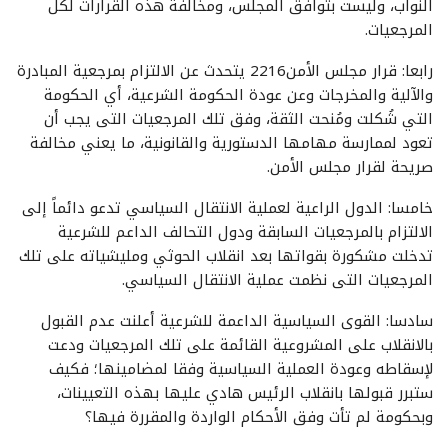
النواب، وليست بتوافق المجلس، ومخالفة هذه القرارات لكل
المرجعيات.
رابعا: قرار مجلس الأمن2216 يتحدث عن الالتزام بمرجعية المبادرة
والآلية والمخرجات وعن عودة الحكومة الشرعية، أي الحكومة
التي شُكلت ومُنحت الثقة، وفق تلك المرجعيات التى يجب أن
تعود لممارسة مهامها الدستورية والقانونية، ما يعني مخالفة
صريحة لقرار مجلس الأمن.
خامسا: الدول الراعية لعملية الانتقال السياسي تدعو دائماً إلى
الالتزام بالمرجعيات السابقة ودول التحالف الداعم للشرعية
تدخلت مشكورة بقواتها بعد انقلاب الحوثي ومليشياته على تلك
المرجعيات التى نظمت عملية الانتقال السياسي.
سادسا: القوى السياسية الداعمة للشرعية أعلنت عدم القبول
بالانقلاب على المشروعية القائمة على تلك المرجعيات ودعت
لإسقاطه وعودة العملية السياسية وفقا لمضامينها؛ فكيف
ستبرر قبولها بانقلاب الرئيس هادي عليها بهذه التعيينات،
وبحكومة لم تأت وفق الأحكام الواردة والمقررة فيها؟