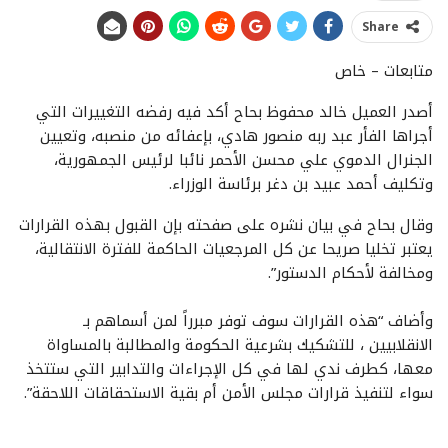
Share
متابعات – خاص
أصدر العميل خالد محفوظ بحاح أكد فيه رفضه التغييرات التي
أجراها الفأر عبد ربه منصور هادي، بإعفائه من منصبه، وتعيين
الجنرال الدموي علي محسن الأحمر نائبا لرئيس الجمهورية،
وتكليف أحمد عبيد بن دغر برئاسة الوزراء.
وقال بحاح في بيان نشره على صفحته بإن القبول بهذه القرارات
يعتبر تخليا صريحا عن كل المرجعيات الحاكمة للفترة الانتقالية،
ومخالفة لأحكام الدستور”.
وأضاف “هذه القرارات سوف توفر مبرراً لمن أسماهم بـ
الانقلابيين ، للتشكيك بشرعية الحكومة والمطالبة بالمساواة
معها، كطرف ندي لها في كل الإجراءات والتدابير التي ستتخذ
سواء لتنفيذ قرارات مجلس الأمن أم بقية الاستحقاقات اللاحقة”.