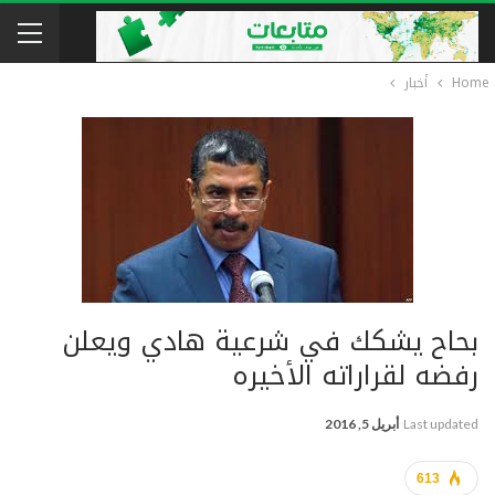
Home
أخبار
بحاح يشكك في شرعية هادي ويعلن
رفضه لقراراته الأخيره
Last updated
أبريل 5, 2016
613