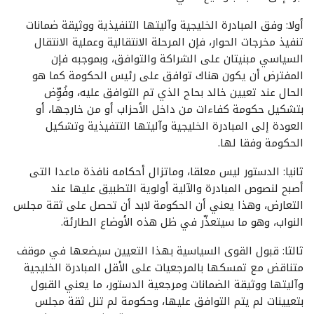
أولا: وفق المبادرة الخليجية وآليتها التنفيذية ووثيقة ضمانات
تنفيذ مخرجات الحوار، فإن المرحلة الانتقالية وعملية الانتقال
السياسي مبنيتان على الشراكة والتوافق، وبموجبه فإن
المفترض أن يكون هناك توافق على رئيس الحكومة كما هو
الحال عند تعيين خالد بحاح الذي تم التوافق عليه، وفُوِّض
بتشكيل حكومة كفاءات من داخل الأحزاب أو من خارجها، أو
العودة إلى المبادرة الخليجية وآليتها التتفيذية وتشكيل
الحكومة وفقا لها.
ثانيا: الدستور ليس معلقا، وماتزال أحكامه نافذة ماعدا التى
أصبح لنصوص المبادرة والآلية أولوية التطبيق عليها عند
التعارض، وهذا يعني أن الحكومة لابد أن تحصل على ثقة مجلس
النواب، وهو ما سيتعذّر في ظل هذه الأوضاع الطارئة.
ثالثا: قبول القوى السياسية بهذا التعيين سيضعها في موقف
متناقض مع تمسكها بالمرجعيات على الأقل المبادرة الخليجية
وآليتها ووثيقة الضمانات ومرجعية الدستور، ما يعني القبول
بتعيينات لم يتم التوافق عليها، وحكومة لم تنل ثقة مجلس