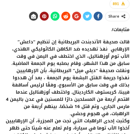
891
Share
متابعات/
قالت صحيفة الأندبندت البريطانية إن تنظيم “داعش”
الإرهابي نفذ تهديده ضد الكاهن الكاثوليكي الهندي،
الأب توم أوزهناليل، الذي اختطف في اليمن في وقت
سابق من هذا الشهر، وقام بصلبه يوم الجمعة الماضية.
ونقلت صحيفة “ديلي ميل” البريطانية، بأن الإرهابيين
نفذوا جريمة القتل البشعة يوم الجمعة ، بعد أن هددوا
بذلك في وقت سابق من الأسبوع، وفقًا لرئيس أساقفة
فيينا، كريستوف الكاردينال. واختطف أوزهناليل عندما
اقتحم أربعة من المسلحين دارًا للمسنين في عدن باليمن 4
مارس الجاري، وتم قتل 16 شخصًا، بينهم أربعة من
الراهبات، في هجوم وحشي.
وكتبت إحدى الراهبات التي نجت من المجزرة، أن الإرهابيين
أخذوا الأب توما في سيارة، ولم تعلم عنه شيئا حتى ظهر