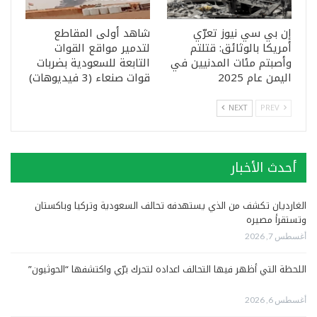
إن بي سي نيوز تعرّي
شاهد أولى المقاطع
أمريكا بالوثائق: قتلتم
لتدمير مواقع القوات
وأصبتم مئات المدنيين في
التابعة للسعودية بضربات
اليمن عام 2025
قوات صنعاء (3 فيديوهات)
NEXT
PREV
أحدث الأخبار
الغارديان تكشف من الذي يستهدفه تحالف السعودية وتركيا وباكستان
وتستقرأ مصيره
أغسطس 7, 2026
اللحظة التي أظهر فيها التحالف اعداده لتحرك برّي واكتشفها “الحوثيون”
أغسطس 6, 2026