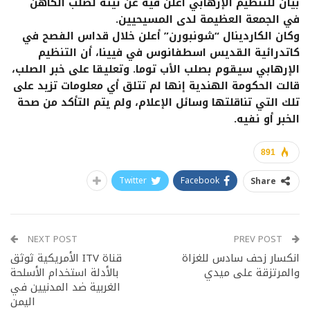
بيان للتنظيم الإرهابي أعلن فيه عن نيته لصلب الكاهن
في الجمعة العظيمة لدى المسيحيين.
وكان الكاردينال “شونبورن” أعلن خلال قداس الفصح في
كاتدرائية القديس اسطفانوس في فيينا، أن التنظيم
الإرهابي سيقوم بصلب الأب توما. وتعليقا على خبر الصلب،
قالت الحكومة الهندية إنها لم تتلق أي معلومات تزيد على
تلك التي تناقلتها وسائل الإعلام، ولم يتم التأكد من صحة
الخبر أو نفيه.
891
Twitter
Facebook
Share
NEXT POST
PREV POST
انكسار زحف سادس للغزاة
قناة ITV الأمريكية ثوثق
والمرتزقة على ميدي
بالأدلة استخدام الأسلحة
الغربية ضد المدنيين في
اليمن