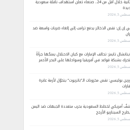
الثانية خلال أقل من 24.. صنعاء تعلن استهداف ناقلة سعودية
يدة
طس 5, 2026
 إن إن: نقص الذخائر يدفع ترامب إلى إلغاء ضربات واسعة ضد
ان
طس 5, 2026
ينانشال تايمز: تحالف الإمارات مع كيان الاحتلال يمنحُها جرأةً
تحرك بشبكة قواعد في أفريقيا وسواحلها على البحر الأحمر
طس 5, 2026
رين بوليسي: نقص مخزونات الـ”باتريوت” يتحوّل لأزمة عابرة
قارات
طس 5, 2026
فٌ أمريكي لخطط السعودية بحرب متعددة الجبهات ضد اليمن
طرح السيناريو الأرجح
طس 5, 2026