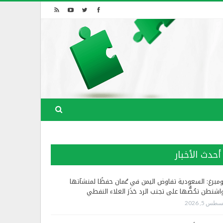
أحدث الأخبار
ومبرغ: السعودية تفاوض اليمن في عُمان حفظًا لمنشآتها
اشنطن تحُضُّها على تجنب الرد حَذَرَ الغلاء النفطي
طس 5, 2026