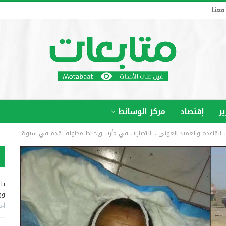
معنا
ير
إقتصاد
مركز الوسائط
بل
وو
أغس