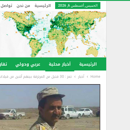
الرئيسية
من نحن
تواصل 
الخميس, أغسطس 6, 2026
الرئيسية
أخبار محلية
عربي ودولي
تقار
Home
أخبار
تعز : 30 قتيل من المرتزقة بينهم أثنين من قيادات القاعدة والعميد العوني .. انتصارات في مأرب وإحباط محاولة تقدم في شبوة