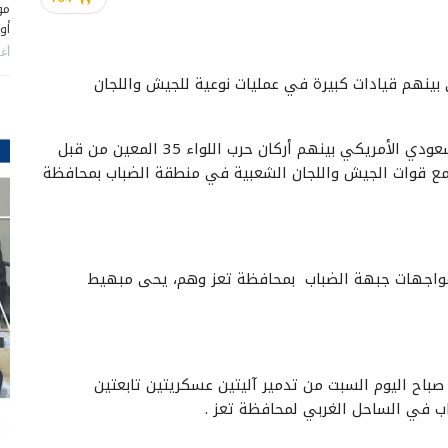
مو
أو
أغس
بينهم قيادات كبيرة في عمليات نوعية للجيش واللجان
وأكد مصدر عسكري مقتل 30 من مرتزقة العدوان السعودي الأمريكي بينهم أركان حرب اللواء 35 المعين من قبل
مع قوات الجيش واللجان الشعبية في منطقة الضباب بمحافظة
بمواجهات جبهة الضباب بمحافظة تعز وهم، يحى مبهيط
صباح اليوم السبت من تدمير آليتين عسكريتين تابعتين
اب في الساحل الغربي لمحافظة تعز .