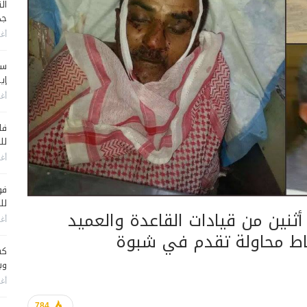
جد
أغس
سي
إير
أغس
فا
لل
أغس
فو
لل
نهم أثنين من قيادات القاعدة والعميد
أغس
باط محاولة تقدم في شبوة
كش
وي
أغس
784