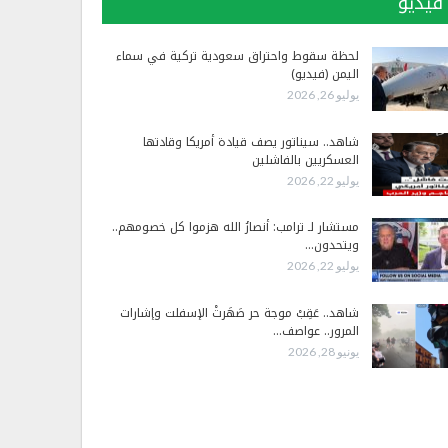
فيديو
لحظة سقوط واحتراق سعودية تركية في سماء
اليمن (فيديو)
يوليو 26, 2026
شاهد.. سيناتور يصف قيادة أمريكا وقادتها
العسكريين بالفاشلين
يوليو 22, 2026
مستشار لـ ترامب: أنصارُ الله هزموا كل خصومهم..
ويتحدون…
يوليو 22, 2026
شاهد.. عَقِبْ موجة حر صَهَرتْ الإسفلت وإشارات
المرور.. عواصف…
يونيو 28, 2026