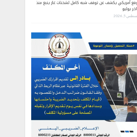
قع أمريكي يكشف عن توقف شبه كامل لشحنات غاز ينبع منذ
اخر يوليو
طس 5, 2026