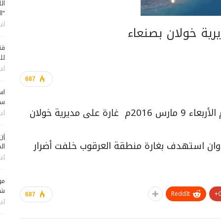
ال
“ا
أغس
رية خوﻻن بصنعاء
قن
لل
أغس
687
اس
سي
شن طيران العدوان السعودي الأمريكي اليوم الأربعاء 9 مارس 2016م غارة على مديرية خوﻻن
أغس
إن
وان استهدف بغارة منطقة العرقوب خلفت أضرار
الم
أغس
مو
شم
ReddIt
687
أغس