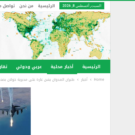
الرئيسية
من نحن
تواصل م
السبت, أغسطس 8, 2026
الرئيسية
أخبار محلية
عربي ودولي
تقار
Home
أخبار
طيران العدوان يشن غارة على مديرية خوﻻن بصنع