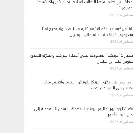
لحظة التي أظهر فيها التحالف اعداده لتحرك برّي واكتشفها
لحوثيون”
طس 6, 2026
اة أمريكية: «عاصفة الحزم» ثانية مستبعَدة ولا مخرجَ آمنًا
سعودية إلا بالاستجابة لمطالب اليمنيين
طس 6, 2026
تخبارات أمريكية: السعودية تجني أخطاءً متراكمة والتحرّك اليمنيّ
قوّض مُلك ابن سلمان
طس 6, 2026
 بي سي نيوز تعرّي أمريكا بالوثائق: قتلتم وأصبتم مئات
دنيين في اليمن عام 2025
طس 6, 2026
قع “ذا وور زون”: اليمن يوسّع استهداف السفن السعودية إلى
ال البحر الأحمر
طس 6, 2026