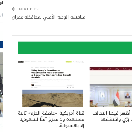
لو
NEXT POST
مناقشة الوضع الأمني بمحافظة عمران
أغس
 أظهر فيها التحالف
قناة أمريكية: «عاصفة الحزم» ثانية
 برّي واكتشفها
مستبعَدة ولا مخرجَ آمنًا للسعودية
إلا بالاستجابة…