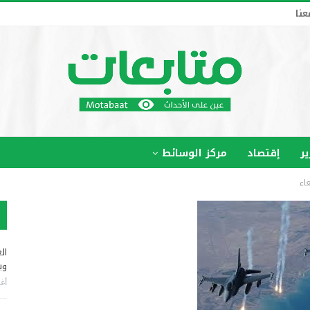
عنا
ير
إقتصاد
مركز الوسائط
اء
ال
وب
أغس