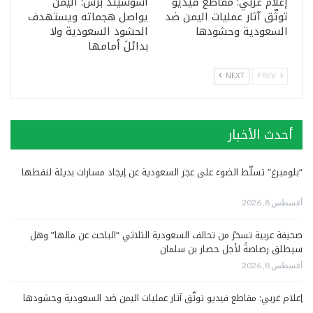
إعلام غربي: مقاطع فيديو
أسوشيتد برس: اليمن
توثّق آثار عمليات اليمن ضد
يواصل هجماته ويستهدف
السعودية وحشودها
الحشود السعودية ولا
بدائلَ أمامها
NEXT
PREV
أحدث الأخبار
“بلومبرغ” تسلّط الضوءَ على عجز السعودية عن إيجاد مسارات بديلة لنفطها
أغسطس 8, 2026
صحيفة عربية تسخرُ من تحالف السعودية الثلاثي “الباحث عن مالها” وهل
سيطلق رصاصةً لأجل حصار بن سلمان
أغسطس 8, 2026
إعلام غربي: مقاطع فيديو توثّق آثار عمليات اليمن ضد السعودية وحشودها