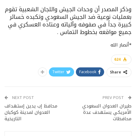
وذكر المصدر أن وحدات الجيش واللجان الشعبية تقوم
بعمليات نوعية ضد الجيش السعودي وتكبده خسائر
كبيرة جداً في صفوفه وآلياته وعتاده العسكري في
جميع مواقعه بخطوط التماس .
*أنصار الله
624
Twitter
Facebook
Share
NEXT POST
PREV POST
طيران العدوان السعودي
محافظ إب يدين إستهداف
الأمريكي يستهدف عدة
العدوان لمدينة كوكبان
محافظات
التاريخية