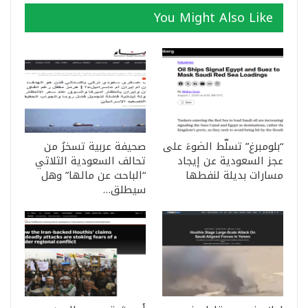
You Might Also Like
“بلومبرغ” تسلّط الضوءَ على
صحيفة عربية تسخرُ من
عجز السعودية عن إيجاد
تحالف السعودية الثلاثي
مسارات بديلة لنفطها
“الباحث عن مالها” وهل
سيطلق…