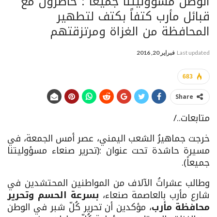
الوطن مسؤوليتنا جميعاً”: حاضرون مع
قبائل مأرب كتفاً بكتف لتطهير
المحافظة من الغزاة ومرتزقتهم
Last updated
فبراير 20, 2016
683
Share
متابعات../
خرجت جماهيرُ الشعب اليمني، عصر أمس الجمعة، في
مسيرة حاشدة تحت عنوان :(تحرير صنعاء مسؤوليتنا
جميعاً).
وطالب عشراتُ الآلاف من المواطنين المحتشدين في
شارع مأرب بالعاصمة صنعاء،
بسرعة الحسم وتحرير
محافظة مأرب
، مؤكدين أن تحرير كُلّ شبر في الوطن