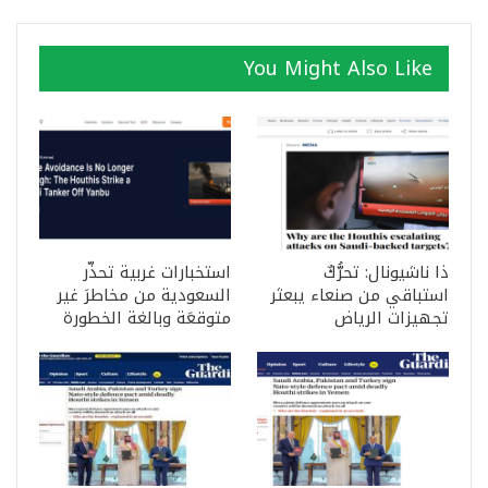
You Might Also Like
ذا ناشيونال: تحرُّكٌ
استخبارات غربية تحذّر
استباقي من صنعاء يبعثر
السعودية من مخاطرَ غير
تجهيزات الرياض
متوقعَة وبالغة الخطورة