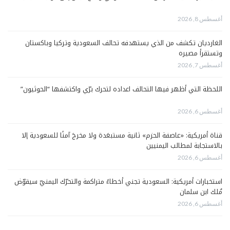
أغسطس 8, 2026
الغارديان تكشف من الذي يستهدفه تحالف السعودية وتركيا وباكستان
وتستقرأ مصيره
أغسطس 7, 2026
اللحظة التي أظهر فيها التحالف اعداده لتحرك برّي واكتشفها “الحوثيون”
أغسطس 6, 2026
قناة أمريكية: «عاصفة الحزم» ثانية مستبعَدة ولا مخرجَ آمنًا للسعودية إلا
بالاستجابة لمطالب اليمنيين
أغسطس 6, 2026
استخبارات أمريكية: السعودية تجني أخطاءً متراكمة والتحرّك اليمنيّ سيقوّض
مُلك ابن سلمان
أغسطس 6, 2026