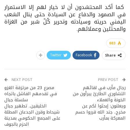
كما أكد المحتشدون أن لا خيار لهم إلا الاستمرار
في الصمود والدفاع عن السيادة حتى ينال الشعب
اليمني حريته وسيادته وتحرير كُلّ شبر من الغزاة
والمحتلين وعملائهم.
683
Twitter
Facebook
Share
NEXT POST
PREV POST
رجال مأرب في لقائهم
مصرع 23 من مرتزقة الغزو
التشاوري الطارئ يبرأون من
في تقدمهم الفاشل باتجاه
الخونة والعملاء
سلسلة جبال
ويعلنون: إبحثوا لكم عن
الخليقين.. تطهير جبال
مخرج.. جند الله قرروا حسم
شيحاط وقرن الجدعان المطلة
المعركة بمأرب
على المجمع الحكومي بمدينة
الحزم بالجوف