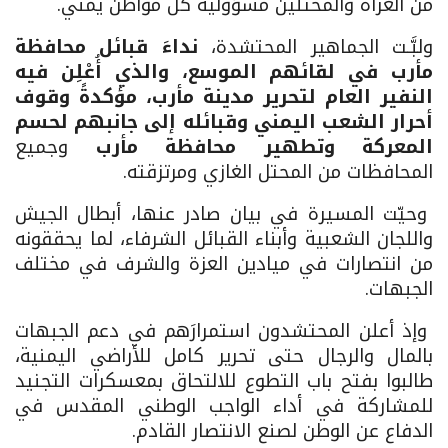
من الغزاة والمحتلين مسؤولية كُلّ مواطن يمني.
ولبَّـت الجماهير المحتشدة،
نداءَ قبائل محافظة
مأرب في لقائهم الموسع، والذي أُعْلِن فيه
النفير العام لتحرير مدينة مأرب، مؤكدةً وقوف
أحرار الشعب اليمني وقبائله إلى جانبهم لحسم
المعركة وتطهير محافظة مأرب
وجميع
المحافظات من المحتل الغازي ومرتزقته.
وحيّت المسيرة في بيان صادر عنها، أبطال الجيش
واللجان الشعبية وأبناء القبائل الشرفاء، لما يحققونه
من انتصارات في ميادين العزة والشرف في مختلف
الجبهات.
وإذ أعلن المحتشدون استمرارَهم في دعم الجبهات
بالمال والرجال حتى تحرير كامل للأراضي اليمنية،
طالبوا بفتح باب التطوع للالتحاق بمعسكرات التجنيد
للمشاركة في أداء الواجب الوطني المقدس في
الدفاع عن الوطن لصنع الانتصار القادم.