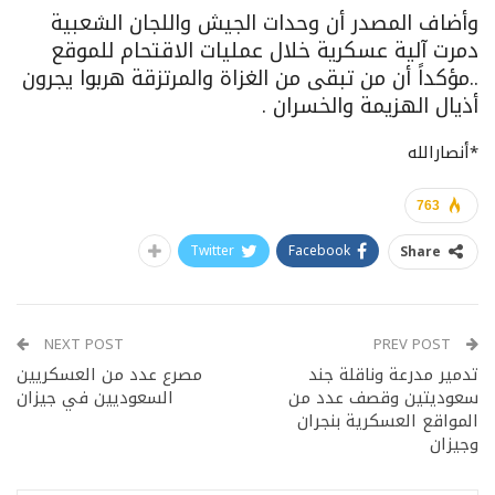
وأضاف المصدر أن وحدات الجيش واللجان الشعبية
دمرت آلية عسكرية خلال عمليات الاقتحام للموقع
..مؤكداً أن من تبقى من الغزاة والمرتزقة هربوا يجرون
أذيال الهزيمة والخسران .
*أنصارالله
763
Twitter
Facebook
Share
NEXT POST
PREV POST
تدمير مدرعة وناقلة جند
مصرع عدد من العسكريين
سعوديتين وقصف عدد من
السعوديين في جيزان
المواقع العسكرية بنجران
وجيزان