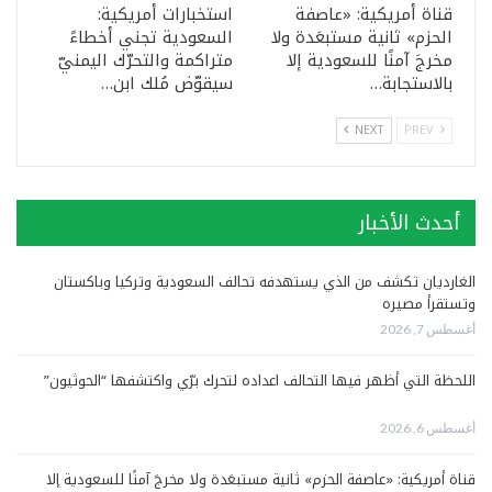
قناة أمريكية: «عاصفة
استخبارات أمريكية:
الحزم» ثانية مستبعَدة ولا
السعودية تجني أخطاءً
مخرجَ آمنًا للسعودية إلا
متراكمة والتحرّك اليمنيّ
بالاستجابة…
سيقوّض مُلك ابن…
NEXT
PREV
أحدث الأخبار
الغارديان تكشف من الذي يستهدفه تحالف السعودية وتركيا وباكستان
وتستقرأ مصيره
أغسطس 7, 2026
اللحظة التي أظهر فيها التحالف اعداده لتحرك برّي واكتشفها “الحوثيون”
أغسطس 6, 2026
قناة أمريكية: «عاصفة الحزم» ثانية مستبعَدة ولا مخرجَ آمنًا للسعودية إلا