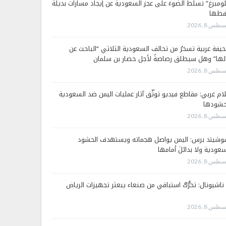
لومبرغ” تسلّط الضوءَ على عجز السعودية عن إيجاد مسارات بديلة
فطها
طس 8, 2026
يفة عربية تسخرُ من تحالف السعودية الثلاثي “الباحث عن
لها” وهل سيطلق رصاصةً لأجل حصار بن سلمان
طس 8, 2026
لام غربي: مقاطع فيديو توثّق آثار عمليات اليمن ضد السعودية
شودها
طس 8, 2026
وشيتد برس: اليمن يواصل هجماته ويستهدف الحشود
سعودية ولا بدائلَ أمامها
طس 8, 2026
 ناشيونال: تحرُّكٌ استباقي من صنعاء يبعثر تجهيزات الرياض
طس 8, 2026