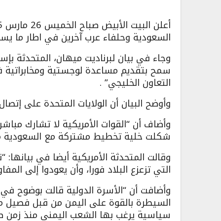
السعودية وحلفاء عرب آخرين في اطار ما يس
وجاء في بيان لبرناديت ميهان، المتحدثة بإس
سمح بتقديم مساعدة لوجستية ومخابراتية ف
التعاون الخليجي” .
وأوضح البيان أن الولايات المتحدة على إتصا
وأضاف أن “القوات الأمريكية لا تشارك مباش
شكلت خلية تخطيط مشتركة مع السعودية من
وقالت المتحدثة الأمريكية أيضا في بيانها: 
التي تزعزع البلاد فورا، وأن يعودوا إلى المف
وأضافت أن “الأسرة الدولية قالت بوضوح في
السيطرة بالقوة على اليمن من قبل فصيل مسل
سياسية يرغب بها الشعب اليمني منذ زمن طو