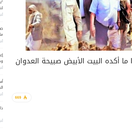
“ب
لن
أغس
صح
ما
أغس
إع
ما أكده البيت الأبيض صبيحة العدوان
وح
أغس
أس
ال
أغس
669
ذا
أغس