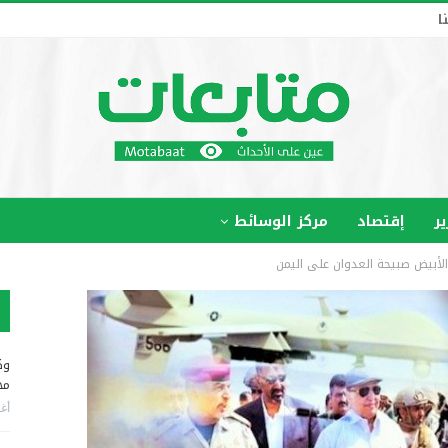
ا
ير
إقتصاد
مركز الوسائط
الأبيض صبيحة العدوان على اليمن
وك
مخ
أغس