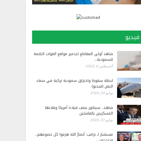
فيديو
شاهد أولى المقاطع لتدمير مواقع القوات التابعة
للسعودية…
أغسطس 6, 2026
لحظة سقوط واحتراق سعودية تركية في سماء
اليمن (فيديو)
يوليو 26, 2026
شاهد.. سيناتور يصف قيادة أمريكا وقادتها
العسكريين بالفاشلين
يوليو 22, 2026
مستشار لـ ترامب: أنصارُ الله هزموا كل خصومهم..
ويتحدون…