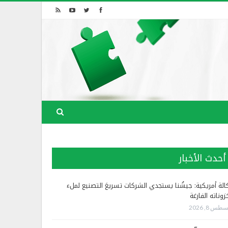
أحدث الأخبار
الة أمريكية: جيشُنا يستجدي الشركات تسريعَ التصنيع لملء
زوناته الفارغة
طس 8, 2026