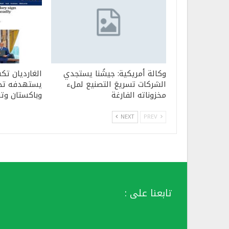
وكالة أمريكية: جيشُنا يستجدي
الغارديان ت
الشركات تسريعَ التصنيع لملء
يستهدفه تحا
مخزوناته الفارغة
وباكستان وت
NEXT
PREV
تابعنا على :