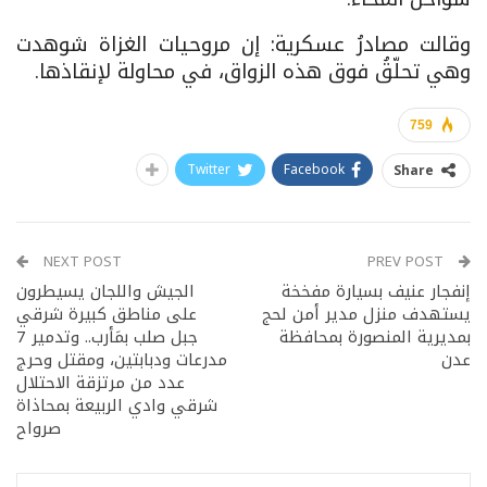
وقالت مصادرُ عسكرية: إن مروحيات الغزاة شوهدت
وهي تحلّقُ فوق هذه الزواق، في محاولة لإنقاذها.
759
Twitter
Facebook
Share
NEXT POST
PREV POST
إنفجار عنيف بسيارة مفخخة
الجيش واللجان يسيطرون
يستهدف منزل مدير أمن لحج
على مناطق كبيرة شرقي
بمديرية المنصورة بمحافظة
جبل صلب بمَأرب.. وتدمير 7
عدن
مدرعات ودبابتين، ومقتل وحرج
عدد من مرتزقة الاحتلال
شرقي وادي الربيعة بمحاذاة
صرواح