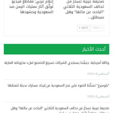
صحيفة عربية تسخرُ من
إعلام غربي: مقاطع فيديو
تحالف السعودية الثلاثي
توثّق آثار عمليات اليمن ضد
“الباحث عن مالها” وهل
السعودية وحشودها
سيطلق…
NEXT
PREV
أحدث الأخبار
وكالة أمريكية: جيشُنا يستجدي الشركات تسريعَ التصنيع لملء مخزوناته الفارغة
أغسطس 8, 2026
“بلومبرغ” تسلّط الضوءَ على عجز السعودية عن إيجاد مسارات بديلة لنفطها
أغسطس 8, 2026
صحيفة عربية تسخرُ من تحالف السعودية الثلاثي “الباحث عن مالها” وهل