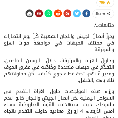
759
Share
متابعات../
يحرِزُ أبطالُ الجيش واللجان الشعبية كُلَّ يوم انتصارات
في مختلف الجبهات في مواجهة قوات الغزو
والمرتزقة.
وحاولَ الغزاة والمرتزقة، خلالَ اليومين الماضين،
التقدُّمَ في جبهات متعددة وخَاصَّـة في مفرق الجوف
ومديرية نهم، تحتَ غطاء جوي كثيف، لكن محاولاتهم
تلك باءت بالفشل.
وإزاء هذه المواجهات حاول الغزاة التقدم في
السواحل اليمنية لكن أبطالَ الجيش واللجان كانوا لهم
بالمرصاد، حيث استهدفت القوةُ الصاروخية مساء
أمس الأربعاء، 4 زوارق معادية حاولت التقدم باتجاه
سواحل المخاء.