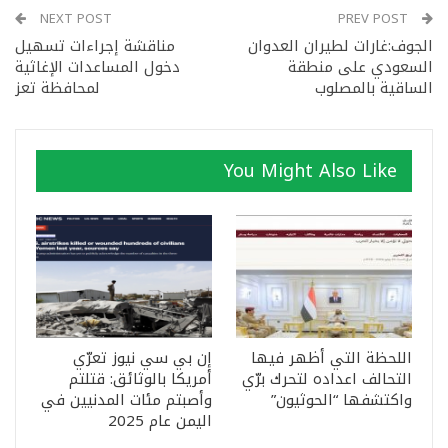
NEXT POST
PREV POST
الجوف:غارات لطيران العدوان
مناقشة إجراءات تسهيل
السعودي على منطقة
دخول المساعدات الإغاثية
الساقية بالمصلوب
لمحافظة تعز
You Might Also Like
اللحظة التي أظهر فيها
إن بي سي نيوز تعرّي
التحالف اعداده لتحرك برّي
أمريكا بالوثائق: قتلتم
واكتشفها “الحوثيون”
وأصبتم مئات المدنيين في
اليمن عام 2025