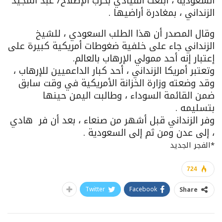
السعودية ، أبلغت القيادي بحزب الإصلاح/ عبد المجيد
الزنداني ، بمغادرة أراضيها .
وقال المصدر أن هذا الطلب السعودي ، للشيخ
الزنداني جاء على خلفية ضغوطات أمريكية كبيرة على
إعتبار إنه أحد ممولي الإرهاب بالعالم.
وتعتبر أمريكا الزنداني ، أحد كبار الداعميين للإرهاب ،
وقد وضعته وزارة الخزانة الأمريكية في وقت سابق
ضمن القائمة السوداء ، وطالبت اليمن حينها
بتسليمه .
وفر الزنداني قبل أشهر من صنعاء ، بعد أن فر هادي
، إلى عدن ومن ثم إلى السعودية .
*الفجر الجديد
724
Twitter
Facebook
Share