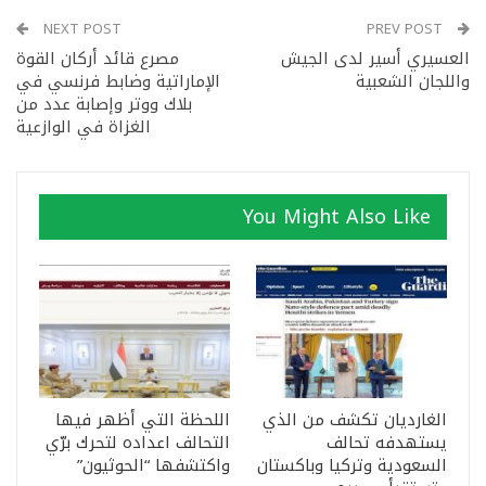
NEXT POST
PREV POST
العسيري أسير لدى الجيش
مصرع قائد أركان القوة
واللجان الشعبية
الإماراتية وضابط فرنسي في
بلاك ووتر وإصابة عدد من
الغزاة في الوازعية
You Might Also Like
الغارديان تكشف من الذي
اللحظة التي أظهر فيها
يستهدفه تحالف
التحالف اعداده لتحرك برّي
السعودية وتركيا وباكستان
واكتشفها “الحوثيون”