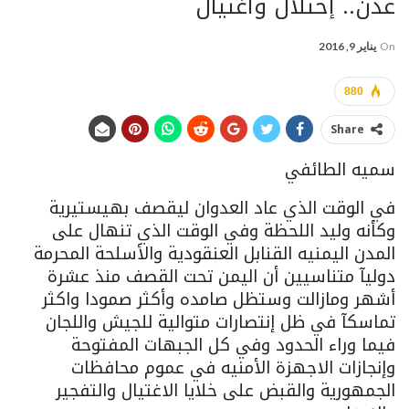
عدن.. إحتلالٌ واغتيال
On
يناير 9, 2016
880
Share
سميه الطائفي
في الوقت الذي عاد العدوان ليقصف بهيستيرية
وكأنه وليد اللحظة وفي الوقت الذي تنهال على
المدن اليمنيه القنابل العنقودية والأسلحة المحرمة
دوليآ متناسيين أن اليمن تحت القصف منذ عشرة
أشهر ومازالت وستظل صامده وأكثر صمودا واكثر
تماسكآ في ظل إنتصارات متوالية للجيش واللجان
فيما وراء الحدود وفي كل الجبهات المفتوحة
وإنجازات الاجهزة الأمنيه في عموم محافظات
الجمهورية والقبض على خلايا الاغتيال والتفجير