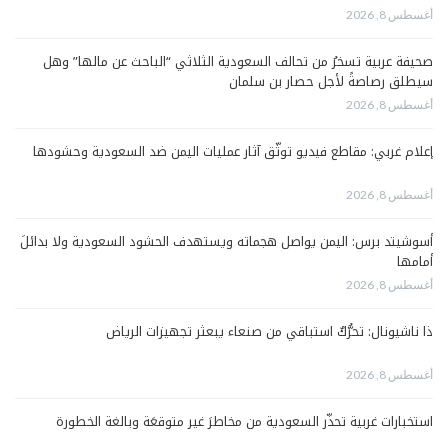
أغسطس 8, 2026
صحيفة عربية تسخرُ من تحالف السعودية الثلاثي “الباحث عن مالها” وهل
سيطلق رصاصةً لأجل حصار بن سلمان
أغسطس 8, 2026
إعلام غربي: مقاطع فيديو توثّق آثار عمليات اليمن ضد السعودية وحشودها
أغسطس 8, 2026
أسوشيتد برس: اليمن يواصل هجماته ويستهدف الحشود السعودية ولا بدائلَ
أمامها
أغسطس 8, 2026
ذا ناشيونال: تحرُّكٌ استباقي من صنعاء يبعثر تجهيزات الرياض
أغسطس 8, 2026
استخبارات غربية تحذّر السعودية من مخاطرَ غير متوقعَة وبالغة الخطورة