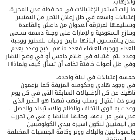
والارهاب.
ما زالت تستمر الإغتيالات في محافظة عدن المحررة.
إغتيالات واسعه في ظل إعلان التحرر من اليمنيين
وتسليمها لمرتزقة العدوان من داعش والقاعدة
وتنازع السعودية والإمارات على وجبة دسمه تسمى
عدن يتاقسمون ابنائها مابين وجبات للفطور ووجبة
للغداء ووجبة للعشاء فعدد منهم يذبح وعدد يعدم
وعدد يتم اغتيالة في ظلام دامس أو في وضح النهار
وفي ظل أصوات خافتة تخاف أن تسأل كيف ولماذا!!!
خمسة إغتيالات في ليلة واحدة..
في وجود هادي وحكومته المزيفة كما يزعمون
ناهيك عن كل الإغتيالات السابقة التى في كل يوم
وحوادث اغتيال وسلب ونهب فهذا هو التحرر الذي
وعدت به قوى التخلف والظلم والاستبداد والجهل ..
عدن هي من باعها وخانها ابنائها و هي من تحررت
من اليمنيين لتكون اسيرة بيدي الكولومبيين
والسودانيين والبلاك ووتر وكافة الجنسيات المختلفة
من المرتزقة.